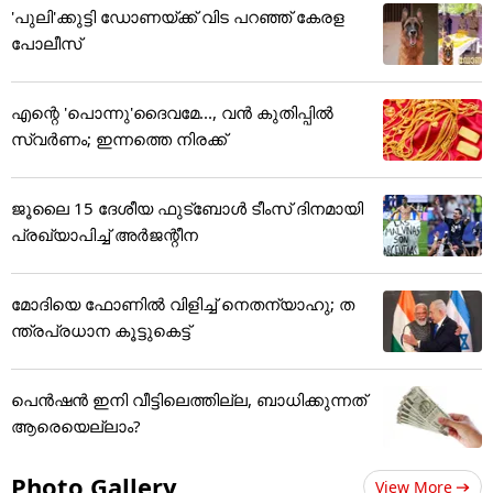
'പുലി'ക്കുട്ടി ഡോണയ്ക്ക് വിട പറഞ്ഞ് കേരള
പോലീസ്
എന്റെ 'പൊന്നു'ദൈവമേ..., വൻ കുതിപ്പിൽ
സ്വർണം; ഇന്നത്തെ നിരക്ക്
ജൂ​ലൈ 15 ദേശീയ ഫുട്ബോൾ ടീംസ് ദിനമായി
പ്രഖ്യാപിച്ച് അ‌ർജന്റീന
മോദിയെ ഫോണിൽ വിളിച്ച് നെതന്യാഹു; ത
ന്ത്രപ്രധാന കൂട്ടുകെട്ട്
പെൻഷൻ ഇനി വീട്ടിലെത്തില്ല, ബാധിക്കുന്നത്
ആരെയെല്ലാം?
Photo Gallery
View More