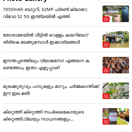
7050mAh ബാറ്ററി, 32MP ഫ്രണ്ട് ക്യാമറ;
വിവോ S2 5G ഇന്ത്യയിൽ എത്തി
തോരാമഴയിൽ വീട്ടിൽ വെള്ളം കയറിയോ?
തിരികെ മടങ്ങുമ്പോൾ ഇക്കാര്യങ്ങൾ
ഈന്തപ്പഴത്തിലും വ്യാജനോ! എങ്ങനെ ക
ണ്ടെത്താം; ഇതാ എളുപ്പവഴി
മുഖക്കുരുവും പാടുകളും മാറും, ചർമ്മകാന്തിക്ക്
ഈ ഇല മതി!
കിറ്റെത്തി കിറ്റെത്തി സപ്ലൈകോയുടെ
കിറ്റെത്തി;വിലയും സാധനങ്ങളും...