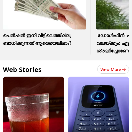
പെൻഷൻ ഇനി വീട്ടിലെത്തില്ല,
'ഡോൾഫിൻ' എത്
ബാധിക്കുന്നത് ആരെയെല്ലാം?
വലയ്ക്കും; എട്ട്
ശ്രദ്ധിച്ചോണേ
Web Stories
View More