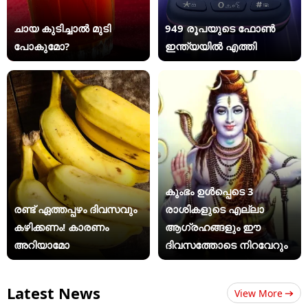
ചായ കുടിച്ചാൽ മുടി
949 രൂപയുടെ ഫോൺ
പോകുമോ?
ഇന്ത്യയിൽ എത്തി
കുംഭം ഉൾപ്പെടെ 3
രണ്ട് ഏത്തപ്പഴം ദിവസവും
രാശികളുടെ എല്ലാ
കഴിക്കണം! കാരണം
ആഗ്രഹങ്ങളും ഈ
അറിയാമോ
ദിവസത്തോടെ നിറവേറും
Latest News
View More