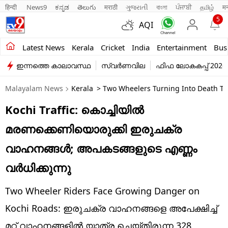
हिन्दी 
News9
ಕನ್ನಡ
తెలుగు
मराठी
ગુજરાતી
বাংলা
ਪੰਜਾਬੀ
தமிழ்
म
5
AQI
Kerala
Latest News
Kerala
Cricket
India
Entertainment
Bus
ഇന്നത്തെ കാലാവസ്ഥ
സ്വർണവില
ഫിഫ ലോകകപ്പ് 2026
India
Malayalam News
Kerala
> Two Wheelers Turning Into Death Tr
Entertainment
Kochi Traffic: കൊച്ചിയില്‍
Business
മരണക്കെണിയൊരുക്കി ഇരുചക്ര
Education
വാഹനങ്ങള്‍; അപകടങ്ങളുടെ എണ്ണം
Sports
വര്‍ധിക്കുന്നു
Lifestyle
Two Wheeler Riders Face Growing Danger on
world
Kochi Roads: ഇരുചക്ര വാഹനങ്ങളെ അപേക്ഷിച്ച്
മറ്റ് വാഹനങ്ങളില്‍ യാത്ര ചെയ്തിരുന്ന 328