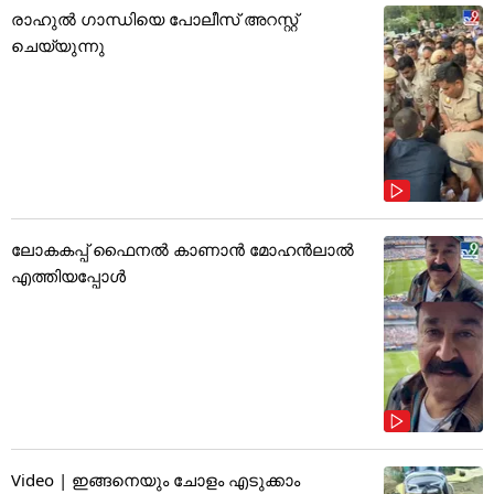
രാഹുൽ ഗാന്ധിയെ പോലീസ് അറസ്റ്റ്
ചെയ്യുന്നു
ലോകകപ്പ് ഫൈനൽ കാണാൻ മോഹൻലാൽ
എത്തിയപ്പോൾ
Video | ഇങ്ങനെയും ചോളം എടുക്കാം