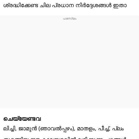
ശ്രദ്ധിക്കേണ്ട ചില പ്രധാന നിർദ്ദേശങ്ങൾ ഇതാ
ചെയ്യേണ്ടവ
ലിച്ചി, ജാമുൻ (ഞാവൽപ്പഴം), മാതളം, പീച്ച്, പ്ലം