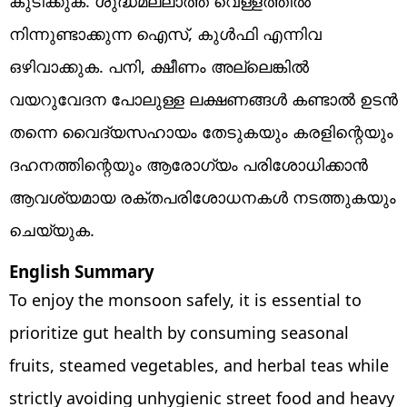
കുടിക്കുക. ശുദ്ധമല്ലാത്ത വെള്ളത്തിൽ
നിന്നുണ്ടാക്കുന്ന ഐസ്, കുൾഫി എന്നിവ
ഒഴിവാക്കുക. പനി, ക്ഷീണം അല്ലെങ്കിൽ
വയറുവേദന പോലുള്ള ലക്ഷണങ്ങൾ കണ്ടാൽ ഉടൻ
തന്നെ വൈദ്യസഹായം തേടുകയും കരളിന്റെയും
ദഹനത്തിന്റെയും ആരോഗ്യം പരിശോധിക്കാൻ
ആവശ്യമായ രക്തപരിശോധനകൾ നടത്തുകയും
ചെയ്യുക.
English Summary
To enjoy the monsoon safely, it is essential to
prioritize gut health by consuming seasonal
fruits, steamed vegetables, and herbal teas while
strictly avoiding unhygienic street food and heavy