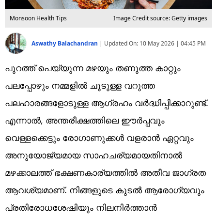
Monsoon Health Tips
Image Credit source: Getty images
Aswathy Balachandran
|
Updated On:
10 May 2026 | 04:45 PM
പുറത്ത് പെയ്യുന്ന മഴയും തണുത്ത കാറ്റും
പലപ്പോഴും നമ്മളിൽ ചൂടുള്ള വറുത്ത
പലഹാരങ്ങളോടുള്ള ആഗ്രഹം വർദ്ധിപ്പിക്കാറുണ്ട്.
എന്നാൽ, അന്തരീക്ഷത്തിലെ ഈർപ്പവും
വെള്ളക്കെട്ടും രോഗാണുക്കൾ വളരാൻ ഏറ്റവും
അനുയോജ്യമായ സാഹചര്യമായതിനാൽ
മഴക്കാലത്ത് ഭക്ഷണകാര്യത്തിൽ അതീവ ജാഗ്രത
ആവശ്യമാണ്. നിങ്ങളുടെ കുടൽ ആരോഗ്യവും
പ്രതിരോധശേഷിയും നിലനിർത്താൻ