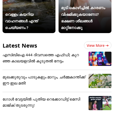
മുടി കൊഴിച്ചിൽ കാരണം
വെള്ളം കയറിയ
വിഷമിക്കുകയാണോ?
വാഹനങ്ങൾ എന്ത്
ഭക്ഷണ ശീലങ്ങൾ
ചെയ്യണം ?
മാറ്റിനോക്കൂ
Latest News
View More
എസ്ബിഐ 444 ദിവസത്തെ എഫ്ഡി; കുറ
ഞ്ഞ കാലയളവില്‍ കൂടുതല്‍ നേട്ടം
മുഖക്കുരുവും പാടുകളും മാറും, ചർമ്മകാന്തിക്ക്
ഈ ഇല മതി!
ഗോൾ വേട്ടയിൽ പുതിയ റെക്കോഡിട്ട് ​മെസി
മാജിക് തുടരുന്നു!