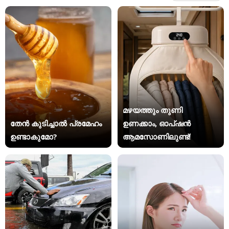
മഴയത്തും തുണി
തേൻ കുടിച്ചാൽ പ്രമേഹം
ഉണക്കാം, ഓപ്ഷൻ
ഉണ്ടാകുമോ?
ആമസോണിലുണ്ട്!