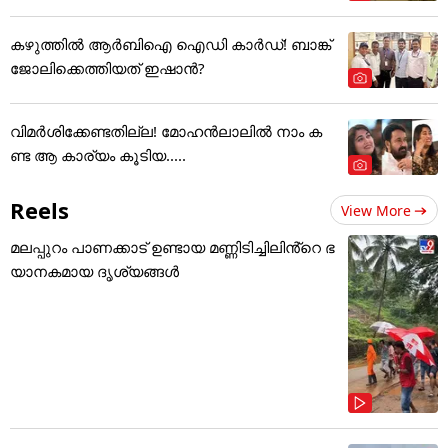
കഴുത്തില്‍ ആര്‍ബിഐ ഐഡി കാര്‍ഡ്! ബാങ്ക്
ജോലിക്കെത്തിയത് ഇഷാന്‍?
വിമർശിക്കേണ്ടതില്ല! മോഹൻലാലിൽ നാം ക
ണ്ട ആ കാര്യം കൂടിയ.....
Reels
View More
മലപ്പുറം പാണക്കാട് ഉണ്ടായ മണ്ണിടിച്ചിലിൻ്റെ ഭ
യാനകമായ ദൃശ്യങ്ങൾ