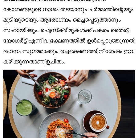
Technology
കോശങ്ങളുടെ നാശം തടയാനും ചർമ്മത്തിന്റെയും
Religion
മുടിയുടെയും ആരോഗ്യം മെച്ചപ്പെടുത്താനും
സഹായിക്കും. ഐസ്‌ക്രീമുകൾക്ക് പകരം തൈര്,
Web Story
യോഗർട്ട് എന്നിവ ഭക്ഷണത്തിൽ ഉൾപ്പെടുത്തുന്നത്
Photo
ദഹനം സുഗമമാക്കും. ഉച്ചഭക്ഷണത്തിന് ശേഷം ഇവ
Short Videos
കഴിക്കുന്നതാണ് ഉചിതം.