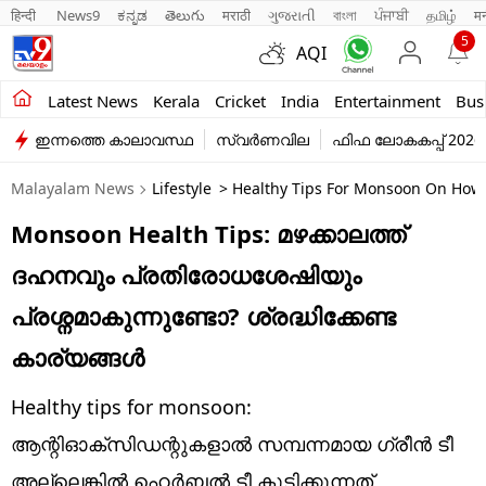
हिन्दी 
News9
ಕನ್ನಡ
తెలుగు
मराठी
ગુજરાતી
বাংলা
ਪੰਜਾਬੀ
தமிழ்
म
5
AQI
Kerala
Latest News
Kerala
Cricket
India
Entertainment
Bus
ഇന്നത്തെ കാലാവസ്ഥ
സ്വർണവില
ഫിഫ ലോകകപ്പ് 2026
India
Malayalam News
Lifestyle
> Healthy Tips For Monsoon On How 
Entertainment
Monsoon Health Tips: മഴക്കാലത്ത്
Business
ദഹനവും പ്രതിരോധശേഷിയും
Education
പ്രശ്നമാകുന്നുണ്ടോ? ശ്രദ്ധിക്കേണ്ട
Sports
കാര്യങ്ങൾ
Lifestyle
Healthy tips for monsoon:
world
ആന്റിഓക്‌സിഡന്റുകളാൽ സമ്പന്നമായ ഗ്രീൻ ടീ
അല്ലെങ്കിൽ ഹെർബൽ ടീ കുടിക്കുന്നത്