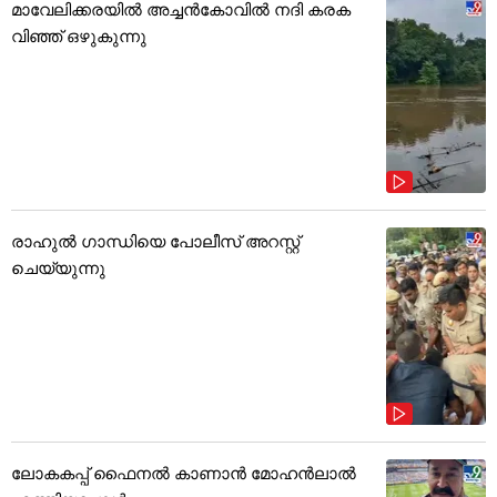
മാവേലിക്കരയിൽ അച്ചൻകോവിൽ നദി കരക
വിഞ്ഞ് ഒഴുകുന്നു
രാഹുൽ ഗാന്ധിയെ പോലീസ് അറസ്റ്റ്
ചെയ്യുന്നു
ലോകകപ്പ് ഫൈനൽ കാണാൻ മോഹൻലാൽ