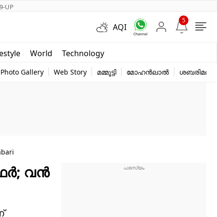
9-UP
5
AQI
Short Videos
festyle
World
Technology
y
Photo Gallery
Web Story
മമ്മൂട്ടി
മോഹൻലാൽ
ശബരിമല
abari
്‍; വന്‍
്