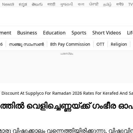
News9
ಕನ್ನಡ
తెలుగు
मराठी
ગુજરાતી
বাংলা
ਪੰਜਾਬੀ
தமிழ்
मनी9
TV
Lifestyle
Religion
nment
Business
Education
Sports
Short Videos
Li
world
Web Stor
26
സഞ്ജു സാംസൺ
8th Pay Commission
OTT
Religion
Technology
Photo
e Discount At Supplyco For Ramadan 2026 Rates For Kerafed And S
്തില്‍ വെളിച്ചെണ്ണയ്ക്ക് ഗംഭീര ഓഫര
ൊരു വിഷുക്കാലം വന്നെത്തിയിരിക്കുന്നു, വിഷുവിന