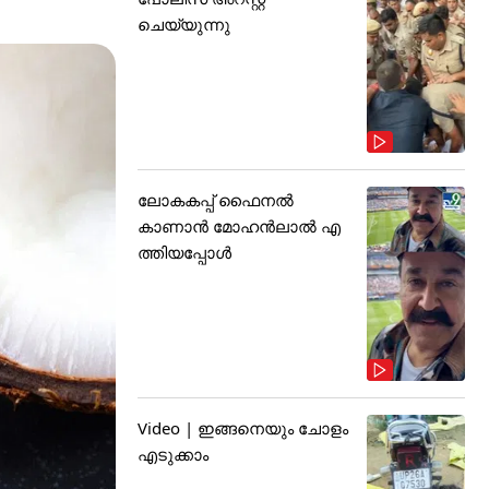
ചെയ്യുന്നു
ലോകകപ്പ് ഫൈനൽ
കാണാൻ മോഹൻലാൽ എ
ത്തിയപ്പോൾ
Video | ഇങ്ങനെയും ചോളം
എടുക്കാം