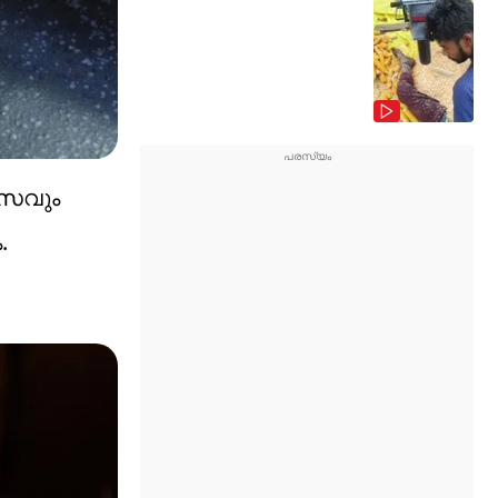
മാസവും
.