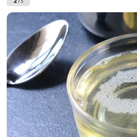
2
/ 5