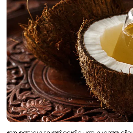
ഈ ഉത്സവകാലത്ത് വെളിച്ചെണ്ണ കുറഞ്ഞ വി