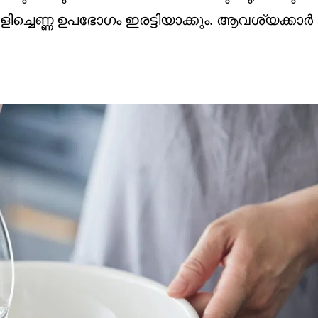
ിച്ചെണ്ണ ഉപഭോഗം ഇരട്ടിയാക്കും. ആവശ്യക്കാര്‍