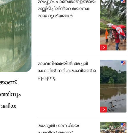
മലപ്പുറം പാണക്കാട് ഉണ്ടായ
മണ്ണിടിച്ചിലിൻ്റെ ഭയാനക
മായ ദൃശ്യങ്ങൾ
മാവേലിക്കരയിൽ അച്ചൻ
കോവിൽ നദി കരകവിഞ്ഞ് ഒ
ഴുകുന്നു
്കാണ്.
ത്തിനും
 വലിയ
രാഹുൽ ഗാന്ധിയെ
പോലീസ് അറസ്റ്റ്