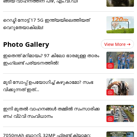
ങ്ങിയ വാഹനത്തിന് പിഴ, എം.വി.ഡി
റെഡ്മി നോട്ട് 17 5G ഇന്ത്യയിലെത്തിയത്
വെറുതേയാകില്ല!
Photo Gallery
View More
ഇതെന്ത് മറിമായം? 97 കിലോ ഭാരമുള്ള താരം
ഇംഗ്ലണ്ട് പര്യടനത്തില്‍!
മുടി സോപ്പ് ഉപയോഗിച്ച് കഴുകാമോ? സംഭ
വിക്കുന്നത് ഇത്...
ഇനി മുതൽ വാഹനങ്ങൾ തമ്മിൽ സംസാരിക്ക
ണം! വി2വി സംവിധാനം
7050mAh ബാറ്ററി, 32MP ഫ്രണ്ട് ക്യാമറ;