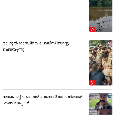
രാഹുൽ ഗാന്ധിയെ പോലീസ് അറസ്റ്റ്
ചെയ്യുന്നു
ലോകകപ്പ് ഫൈനൽ കാണാൻ മോഹൻലാൽ
എത്തിയപ്പോൾ