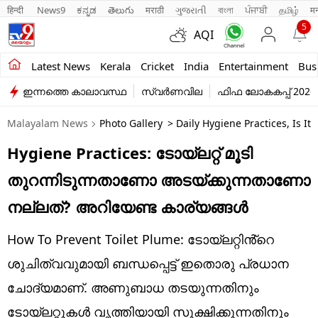
हिन्दी 
News9
ಕನ್ನಡ
తెలుగు
मराठी
ગુજરાતી
বাংলা
ਪੰਜਾਬੀ
தமிழ்
म
5
AQI
Kerala
Latest News
Kerala
Cricket
India
Entertainment
Bus
ഇന്നത്തെ കാലാവസ്ഥ
സ്വർണവില
ഫിഫ ലോകകപ്പ് 2026
India
Malayalam News
Photo Gallery
> Daily Hygiene Practices, Is It
Entertainment
Hygiene Practices: ടോയ്‌ലറ്റ് മൂടി
Business
തുറന്നിടുന്നതാണോ അടയ്ക്കുന്നതാണോ
Education
നല്ലത്? അറിയേണ്ട കാര്യങ്ങൾ
Sports
How To Prevent Toilet Plume: ടോയ്‌ലറ്റിൻ്റെ
Lifestyle
ശുചിത്വവുമായി ബന്ധപ്പെട്ട് ഇതൊരു പ്രധാന
ചോദ്യമാണ്. അണുബാധ തടയുന്നതിനും
world
ടോയ്‌ലറ്റുകൾ വൃത്തിയായി സൂക്ഷിക്കുന്നതിനും