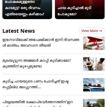
പോഷകമുള്ളതോ
കാടമുട്ട? ഒരു ദിവസം
ചായ കുടിച്ചാൽ മുടി
എത്രയെണ്ണം കഴിക്കാം?
പോകുമോ?
Latest News
View More
ഇഗ്നോവിലേക്ക് അപേക്ഷിക്കാൻ ഇനി ദിവസങ്ങ
ൾ മാത്രം; അവസാന തീയതി
മുലയൂട്ടുന്ന അമ്മമാർ കാപ്പി കുടിക്കാമോ?
കുഞ്ഞിന് കുഴപ്പമുണ്ടോ
കുടിച്ച ചായയുടെ പണം ചോദിച്ചത് ഇഷ്ട
പ്പെട്ടില്ല; മലപ്പുറത്ത്....
പ്രളയത്തിൽ രക്ഷാപ്രവർത്തനത്തിന് ഇറ