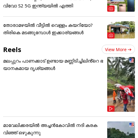
വിവോ S2 5G ഇന്ത്യയിൽ എത്തി
തോരാമഴയിൽ വീട്ടിൽ വെള്ളം കയറിയോ?
തിരികെ മടങ്ങുമ്പോൾ ഇക്കാര്യങ്ങൾ
Reels
View More
മലപ്പുറം പാണക്കാട് ഉണ്ടായ മണ്ണിടിച്ചിലിൻ്റെ ഭ
യാനകമായ ദൃശ്യങ്ങൾ
മാവേലിക്കരയിൽ അച്ചൻകോവിൽ നദി കരക
വിഞ്ഞ് ഒഴുകുന്നു