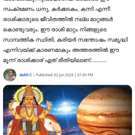
Technology
സംക്രമണം ധനു, കർക്കടകം, കന്നി എന്നീ
Religion
രാശിക്കാരുടെ ജീവിതത്തിൽ നല്ല മാറ്റങ്ങൾ
കൊണ്ടുവരും. ഈ രാശി മാറ്റം നിങ്ങളുടെ
Web Story
സാമ്പത്തിക സ്ഥിതി, കരിയർ സന്തോഷം സമൃദ്ധി
Photo
എന്നിവയ്ക്ക് കാരണമാകും അത്തരത്തിൽ ഈ
Short Videos
മൂന്ന് രാശിക്കാര് ഏത് രീതിയിലാണ്...........
Ashli C
|
Published:
02 Jun 2026 | 01:45 PM