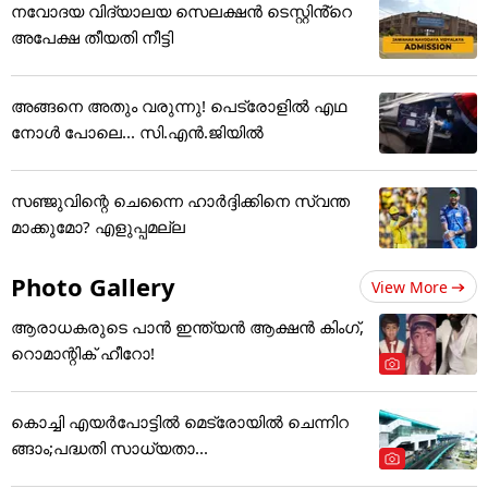
നവോദയ വിദ്യാലയ സെലക്ഷൻ ടെസ്റ്റിൻ്റെ
അപേക്ഷ തീയതി നീട്ടി
അങ്ങനെ അതും വരുന്നു! പെട്രോളിൽ എഥ
നോൾ പോലെ... സി.എൻ.ജിയിൽ
സഞ്ജുവിന്റെ ചെന്നൈ ഹാര്‍ദ്ദിക്കിനെ സ്വന്ത
മാക്കുമോ? എളുപ്പമല്ല
Photo Gallery
View More
ആരാധകരുടെ പാൻ ഇന്ത്യൻ ആക്ഷൻ കിംഗ്,
റൊമാന്റിക് ഹീറോ!
കൊച്ചി എയര്‍പോട്ടില്‍ മെട്രോയില്‍ ചെന്നിറ
ങ്ങാം;പദ്ധതി സാധ്യതാ...