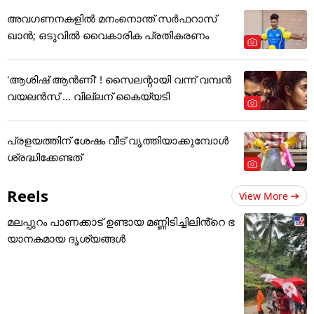
അവഗണനകളില്‍ മനംനൊന്ത് സര്‍ഫറാസ്
ഖാന്‍; ഒടുവില്‍ വൈകാരിക പ്രതികരണം
'ആശിഷ് ആൻണി' ! സൈലന്റായി വന്ന് വമ്പൻ
വയലൻസ് ... വില്ലന് കൈയ്യടി
പ്രളയത്തിന് ശേഷം വീട് വൃത്തിയാക്കുമ്പോൾ
ശ്രദ്ധിക്കേണ്ടത്
Reels
View More
മലപ്പുറം പാണക്കാട് ഉണ്ടായ മണ്ണിടിച്ചിലിൻ്റെ ഭ
യാനകമായ ദൃശ്യങ്ങൾ