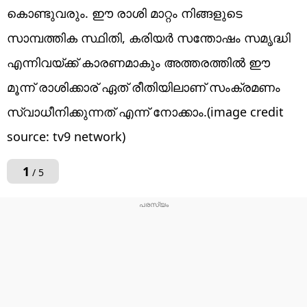
കൊണ്ടുവരും. ഈ രാശി മാറ്റം നിങ്ങളുടെ
സാമ്പത്തിക സ്ഥിതി, കരിയർ സന്തോഷം സമൃദ്ധി
എന്നിവയ്ക്ക് കാരണമാകും അത്തരത്തിൽ ഈ
മൂന്ന് രാശിക്കാര് ഏത് രീതിയിലാണ് സംക്രമണം
സ്വാധീനിക്കുന്നത് എന്ന് നോക്കാം.(​image credit
source: tv9 network)
1
/ 5