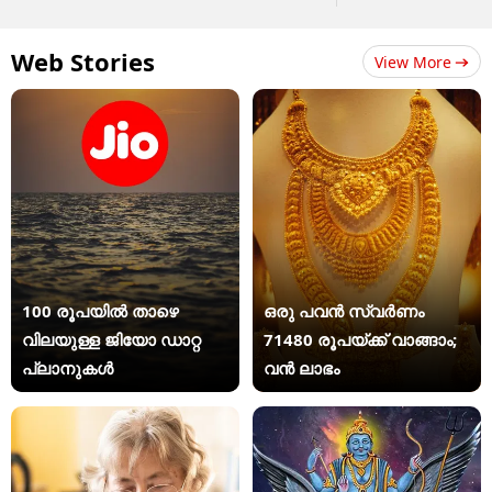
Web Stories
View More
100 രൂപയിൽ താഴെ
ഒരു പവൻ സ്വർണം
വിലയുള്ള ജിയോ ഡാറ്റ
71480 രൂപയ്ക്ക് വാങ്ങാം;
പ്ലാനുകൾ
വൻ ലാഭം