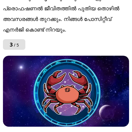
പ്രൊഫഷണൽ ജീവിതത്തിൽ പുതിയ തൊഴിൽ
അവസരങ്ങൾ തുറക്കും. നിങ്ങൾ പോസിറ്റീവ്
എനർജി കൊണ്ട് നിറയും.
3
/ 5