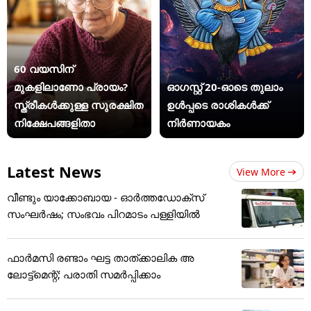
60 വയസിന്
മുകളിലാണോ പ്രായം?
ഓഗസ്റ്റ് 20-ഓടെ തുലാം
സ്ത്രീകള്‍ക്കുള്ള സുരക്ഷിത
ഉൾപ്പടെ രാശികൾക്ക്
നിക്ഷേപങ്ങളിതാ
നിർണായകം
Latest News
View More
വീണ്ടും യാക്കോബായ - ഓർത്തഡോക്സ്
സംഘർഷം; സംഭവം പിറമാടം പള്ളിയിൽ
ഫാർമസി രണ്ടാം ഘട്ട താത്ക്കാലിക അ
ലോട്ട്മെന്റ്; പരാതി സമർപ്പിക്കാം