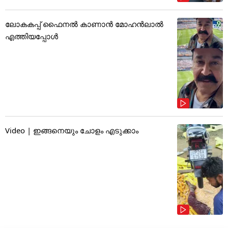
ലോകകപ്പ് ഫൈനൽ കാണാൻ മോഹൻലാൽ
എത്തിയപ്പോൾ
Video | ഇങ്ങനെയും ചോളം എടുക്കാം