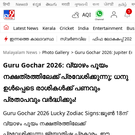
हिन्दी 
News9
ಕನ್ನಡ
తెలుగు
मराठी
ગુજરાતી
বাংলা
ਪੰਜਾਬੀ
தமிழ்
म
5
AQI
Kerala
Latest News
Kerala
Cricket
India
Entertainment
Bus
ഇന്നത്തെ കാലാവസ്ഥ
സ്വർണവില
ഫിഫ ലോകകപ്പ് 2026
India
Malayalam News
Photo Gallery
> Guru Gochar 2026: Jupiter En
Entertainment
Guru Gochar 2026: വ്യാഴം പൂയം
Business
നക്ഷത്രത്തിലേക്ക് പ്രവേശിക്കുന്നു; ധനു
Education
ഉൾപ്പെടെ രാശികൾക്ക് പണവും
Sports
പ്രതാപവും വർദ്ധിക്കും!
Lifestyle
Guru Gochar 2026 Lucky Zodiac Signs:ജൂൺ 18ന്
world
വ്യാഴം പൂയം നക്ഷത്രത്തിലേക്ക്
പ്രവേശിക്കുന്നു.ജ്യോതിഷ പ്രകാരം, ഈ