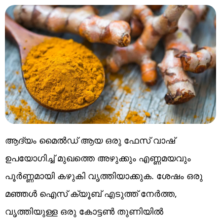
ആദ്യം മൈൽഡ് ആയ ഒരു ഫേസ് വാഷ്
ഉപയോഗിച്ച് മുഖത്തെ അഴുക്കും എണ്ണമയവും
പൂർണ്ണമായി കഴുകി വൃത്തിയാക്കുക. ശേഷം ഒരു
മഞ്ഞൾ ഐസ് ക്യൂബ് എടുത്ത് നേർത്ത,
വൃത്തിയുള്ള ഒരു കോട്ടൺ തുണിയിൽ