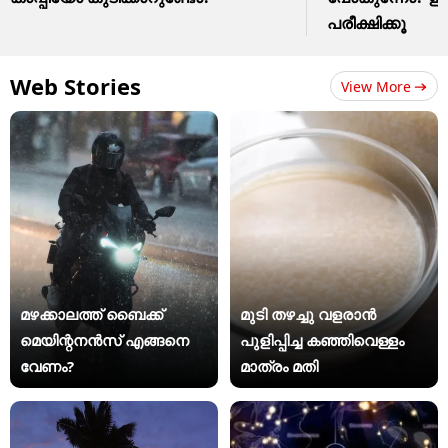
പരീക്ഷിക്കൂ
Web Stories
View More
മഴക്കാലത്ത് ബൈക്ക്
മുടി തഴച്ചു വളരാൻ
മെയിന്റനൻസ് എങ്ങനെ
പുളിപ്പിച്ച കഞ്ഞിവെള്ളം
വേണം?
മാത്രം മതി