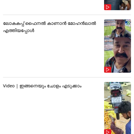
ലോകകപ്പ് ഫൈനൽ കാണാൻ മോഹൻലാൽ
എത്തിയപ്പോൾ
Video | ഇങ്ങനെയും ചോളം എടുക്കാം