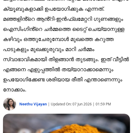
Technology
ക്യൂബുകളാക്കി ഉപയോ​ഗിക്കുക എന്നത്.
Religion
മഞ്ഞളിൻ്റെ ആൻ്റി-ഇൻഫ്ലമേറ്ററി ഗുണങ്ങളും
ഐസിംഗിൻ്റെ ചർമ്മത്തെ ടൈറ്റ് ചെയ്യാനുള്ള
Web Story
കഴിവും ഒത്തുചേരുമ്പോൾ മുഖത്തെ കറുത്ത
Photo
പാടുകളും മുഖക്കുരുവും മാറി ചർമ്മം
Short Videos
സ്വാഭാവികമായി തിളങ്ങാൻ തുടങ്ങും. ഇത് വീട്ടിൽ
എങ്ങനെ എളുപ്പത്തിൽ തയ്യാറാക്കാമെന്നും
ഉപയോഗിക്കേണ്ട ശരിയായ രീതി എന്താണെന്നും
നോക്കാം.
Neethu Vijayan
|
Updated On:
07 Jun 2026 | 01:59 PM