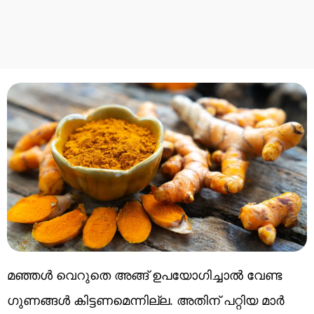
മഞ്ഞൾ വെറുതെ അങ്ങ് ഉപയോ​ഗിച്ചാൽ വേണ്ട ​
ഗുണങ്ങൾ കിട്ടണമെന്നില്ല. അതിന് പറ്റിയ മാർ​