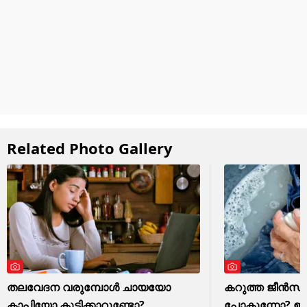
Related Photo Gallery
തലവേദന വരുമ്പോൾ ചായയോ
കറുത്ത ജീൻസ് മ
കാപ്പിയോ കുടിക്കാറുണ്ടോ?
പോകുന്നോ? ഈ ഒര