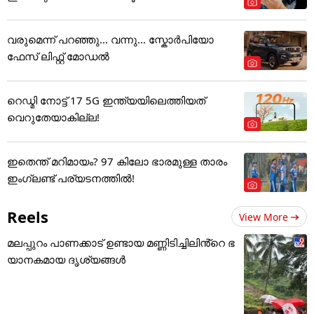
വരുമെന്ന് പറഞ്ഞു... വന്നു... സ്കോർപിയോ
ഫേസ് ലിഫ്റ്റ് മോഡൽ
റെഡ്മി നോട്ട് 17 5G ഇന്ത്യയിലെത്തിയത്
വെറുതേയാകില്ല!
ഇതെന്ത് മറിമായം? 97 കിലോ ഭാരമുള്ള താരം
ഇംഗ്ലണ്ട് പര്യടനത്തില്‍!
Reels
View More
മലപ്പുറം പാണക്കാട് ഉണ്ടായ മണ്ണിടിച്ചിലിൻ്റെ ഭ
യാനകമായ ദൃശ്യങ്ങൾ