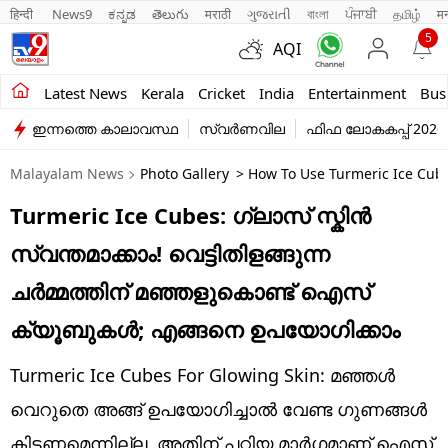
हिन्दी 
News9
ಕನ್ನಡ
తెలుగు
मराठी
ગુજરાતી
বাংলা
ਪੰਜਾਬੀ
தமிழ்
म
5
AQI
Kerala
Latest News
Kerala
Cricket
India
Entertainment
Bus
ഇന്നത്തെ കാലാവസ്ഥ
സ്വർണവില
ഫിഫ ലോകകപ്പ് 2026
India
Malayalam News
Photo Gallery
> How To Use Turmeric Ice Cube
Entertainment
Turmeric Ice Cubes: ഗ്ലാസ് സ്കിൻ
Business
സ്വന്തമാക്കാം! വെട്ടിതിളങ്ങുന്ന
Education
ചർമ്മത്തിന് മഞ്ഞളുകൊണ്ട് ഐസ്
Sports
ക്യൂബുകൾ; എങ്ങനെ ഉപയോഗിക്കാം
Lifestyle
Turmeric Ice Cubes For Glowing Skin: മഞ്ഞൾ
world
വെറുതെ അങ്ങ് ഉപയോ​ഗിച്ചാൽ വേണ്ട ​ഗുണങ്ങൾ
കിട്ടണമെന്നില്ല. അതിന് പറ്റിയ മാർ​ഗമാണ് ഐസ് ​