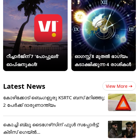
റീച്ചാർജിന് 7 ‘പോപ്പുലർ’
ഓഗസ്റ്റ് 8 മുതൽ ഭാഗ്യം
ഓപ്ഷനുകൾ!
കടാക്ഷിക്കുന്ന 4 രാശികൾ
Latest News
View More
കോഴിക്കോട്-ബെംഗളൂരു KSRTC ബസ് മറിഞ്ഞു;
2 പേർക്ക് ദാരുണാന്ത്യം
കൊച്ചി ബ്ലൂ ടൈഗേഴ്‌സിന് ഫുള്‍ സപ്പോര്‍ട്ട്;
ക്രിസ് ഗെയ്ല്‍...