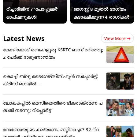
റീച്ചാർജിന് 7 ‘പോപ്പുലർ’
ഓഗസ്റ്റ് 8 മുതൽ ഭാഗ്യം
ഓപ്ഷനുകൾ!
കടാക്ഷിക്കുന്ന 4 രാശികൾ
Latest News
View More
കോഴിക്കോട്-ബെംഗളൂരു KSRTC ബസ് മറിഞ്ഞു;
2 പേർക്ക് ദാരുണാന്ത്യം
കൊച്ചി ബ്ലൂ ടൈഗേഴ്‌സിന് ഫുള്‍ സപ്പോര്‍ട്ട്;
ക്രിസ് ഗെയ്ല്‍...
ലോകകപ്പിൽ മെസിക്കെതിരെ ഭീകരാക്രമണ പ
ദ്ധതി നടന്നു; റിപ്പോർട്ട്
റോണോയുടെ കല്യാണം മാറ്റിവച്ചോ? 32 ദിവ
സമായി പരിശീലനം നടക്കുന്നില്ല