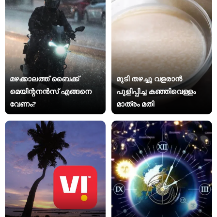
മഴക്കാലത്ത് ബൈക്ക്
മുടി തഴച്ചു വളരാൻ
മെയിന്റനൻസ് എങ്ങനെ
പുളിപ്പിച്ച കഞ്ഞിവെള്ളം
വേണം?
മാത്രം മതി