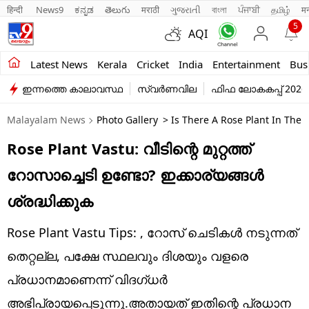
हिन्दी 
News9
ಕನ್ನಡ
తెలుగు
मराठी
ગુજરાતી
বাংলা
ਪੰਜਾਬੀ
தமிழ்
म
5
AQI
Kerala
Latest News
Kerala
Cricket
India
Entertainment
Bus
ഇന്നത്തെ കാലാവസ്ഥ
സ്വർണവില
ഫിഫ ലോകകപ്പ് 2026
India
Malayalam News
Photo Gallery
> Is There A Rose Plant In The
Entertainment
Rose Plant Vastu: വീടിന്റെ മുറ്റത്ത്
Business
റോസാച്ചെടി ഉണ്ടോ? ഇക്കാര്യങ്ങൾ
Education
ശ്രദ്ധിക്കുക
Sports
Rose Plant Vastu Tips: , റോസ് ചെടികൾ നടുന്നത്
Lifestyle
തെറ്റല്ല, പക്ഷേ സ്ഥലവും ദിശയും വളരെ
പ്രധാനമാണെന്ന് വിദഗ്ധർ
world
അഭിപ്രായപ്പെടുന്നു.അതായത് ഇതിന്റെ പ്രധാന