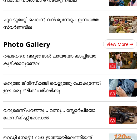
ചുവടുമാറ്റി പൊന്ന്, വന്‍ മുന്നേറ്റം: ഇന്നത്തെ
സ്വര്‍ണവില
Photo Gallery
View More
തലവേദന വരുമ്പോൾ ചായയോ കാപ്പിയോ
കുടിക്കാറുണ്ടോ?
കറുത്ത ജീൻസ് മങ്ങി വെളുത്തു പോകുന്നോ?
ഈ ഒരു ട്രിക്ക് പരീക്ഷിക്കൂ
വരുമെന്ന് പറഞ്ഞു... വന്നു... സ്കോർപിയോ
ഫേസ് ലിഫ്റ്റ് മോഡൽ
റെഡ്മി നോട്ട് 17 5G ഇന്ത്യയിലെത്തിയത്