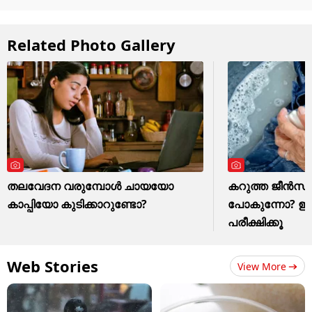
Related Photo Gallery
തലവേദന വരുമ്പോൾ ചായയോ
കറുത്ത ജീൻസ് മ
കാപ്പിയോ കുടിക്കാറുണ്ടോ?
പോകുന്നോ? ഈ ഒര
പരീക്ഷിക്കൂ
Web Stories
View More