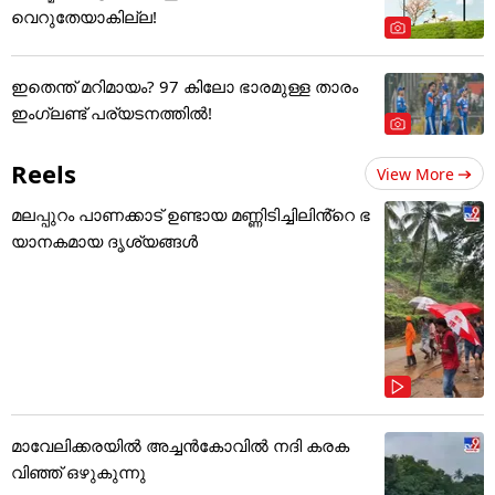
വെറുതേയാകില്ല!
ഇതെന്ത് മറിമായം? 97 കിലോ ഭാരമുള്ള താരം
ഇംഗ്ലണ്ട് പര്യടനത്തില്‍!
Reels
View More
മലപ്പുറം പാണക്കാട് ഉണ്ടായ മണ്ണിടിച്ചിലിൻ്റെ ഭ
യാനകമായ ദൃശ്യങ്ങൾ
മാവേലിക്കരയിൽ അച്ചൻകോവിൽ നദി കരക
വിഞ്ഞ് ഒഴുകുന്നു