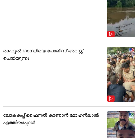
രാഹുൽ ഗാന്ധിയെ പോലീസ് അറസ്റ്റ്
ചെയ്യുന്നു
ലോകകപ്പ് ഫൈനൽ കാണാൻ മോഹൻലാൽ
എത്തിയപ്പോൾ