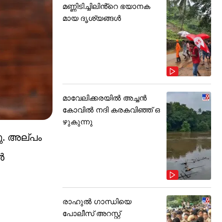
മണ്ണിടിച്ചിലിൻ്റെ ഭയാനക
മായ ദൃശ്യങ്ങൾ
മാവേലിക്കരയിൽ അച്ചൻ
കോവിൽ നദി കരകവിഞ്ഞ് ഒ
ഴുകുന്നു
ു. അല്പം
ൻ
രാഹുൽ ഗാന്ധിയെ
പോലീസ് അറസ്റ്റ്