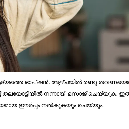
ആദ്യത്തെ ഓപ്ഷൻ. ആഴ്ചയിൽ രണ്ടു തവണയെങ്ക
 തലയോട്ടിയിൽ നന്നായി മസാജ് ചെയ്യുക. ഇത
ആവശ്യമായ ഈർപ്പം നൽകുകയും ചെയ്യും.