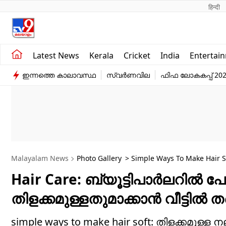
हिन्दी 
Kerala
Business
Latest News
Kerala
Cricket
India
Entertai
India
Education
ഇന്നത്തെ കാലാവസ്ഥ
സ്വർണവില
ഫിഫ ലോകകപ്പ് 20
Entertainment
Sports
Malayalam News
Photo Gallery
> Simple Ways To Make Hair S
Hair Care: ബ്യൂട്ടിപാ‍ർലറിൽ
തിളക്കമുള്ളതുമാക്കാൻ വീട്ടിൽ തന
simple ways to make hair soft: തിളക്കമുള്