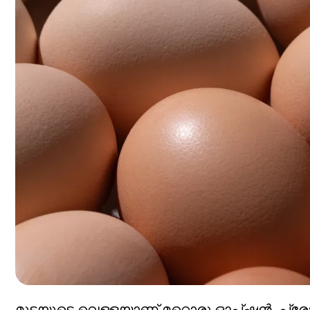
മുട്ടയുടെ വെള്ളയാണ് മറ്റൊരു ഓപ്ഷൻ. പ്രോട്