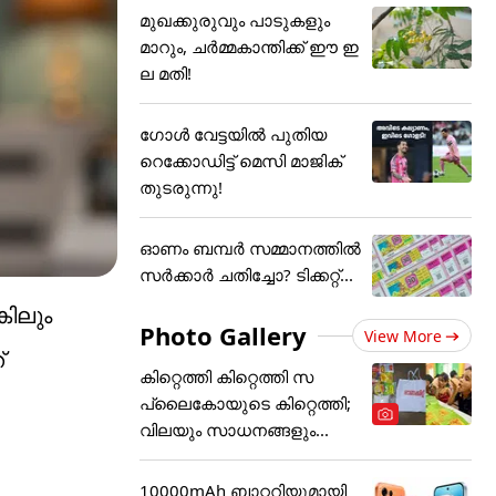
മുഖക്കുരുവും പാടുകളും
മാറും, ചർമ്മകാന്തിക്ക് ഈ ഇ
ല മതി!
ഗോൾ വേട്ടയിൽ പുതിയ
റെക്കോഡിട്ട് ​മെസി മാജിക്
തുടരുന്നു!
ഓണം ബമ്പര്‍ സമ്മാനത്തില്‍
സര്‍ക്കാര്‍ ചതിച്ചോ? ടിക്കറ്റ്...
ിലും
Photo Gallery
View More
്
കിറ്റെത്തി കിറ്റെത്തി സ
പ്ലൈകോയുടെ കിറ്റെത്തി;
വിലയും സാധനങ്ങളും...
10000mAh ബാറ്ററിയുമായി