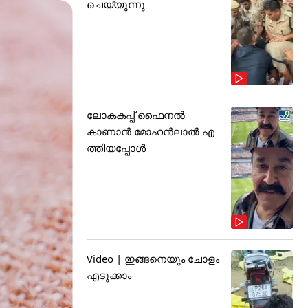
ചെയ്യുന്നു
ലോകകപ്പ് ഫൈനൽ
കാണാൻ മോഹൻലാൽ എ
ത്തിയപ്പോൾ
Video | ഇങ്ങനെയും ചോളം
എടുക്കാം