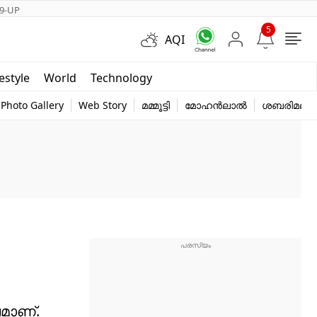
9-UP
5
AQI
Short Videos
festyle
World
Technology
y
Photo Gallery
Web Story
മമ്മൂട്ടി
മോഹൻലാൽ
ശബരിമല
നമാണ്.