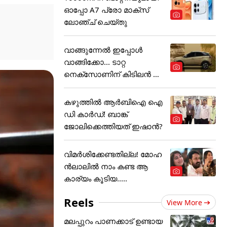
ഓപ്പോ A7 പ്രോ മാക്സ്
ലോഞ്ച് ചെയ്തു
വാങ്ങുന്നേൽ ഇപ്പോൾ
വാങ്ങിക്കോ... ടാറ്റ
നെക്സോണിന് കിടിലൻ ഓ
ഫർ
കഴുത്തില്‍ ആര്‍ബിഐ ഐ
ഡി കാര്‍ഡ്! ബാങ്ക്
ജോലിക്കെത്തിയത് ഇഷാന്‍?
വിമർശിക്കേണ്ടതില്ല! മോഹ
ൻലാലിൽ നാം കണ്ട ആ
കാര്യം കൂടിയ.....
Reels
View More
മലപ്പുറം പാണക്കാട് ഉണ്ടായ