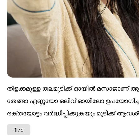
തിളക്കമുള്ള തലമുടിക്ക് ഓയിൽ മസാജാണ് 
തേങ്ങാ എണ്ണയോ ഒലിവ് ഓയിലോ ഉപയോഗിച്ച്
രക്തയോട്ടം വർദ്ധിപ്പിക്കുകയും മുടിക്ക് 
1
/ 5