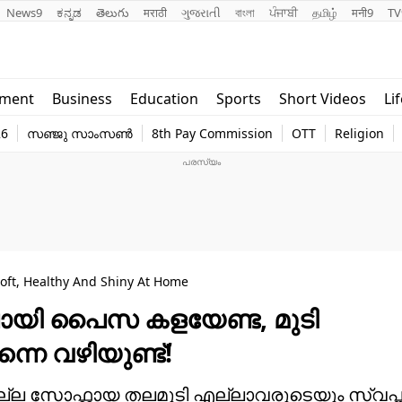
News9
ಕನ್ನಡ
తెలుగు
मराठी
ગુજરાતી
বাংলা
ਪੰਜਾਬੀ
தமிழ்
मनी9
TV
Lifestyle
Religion
nment
Business
Education
Sports
Short Videos
Li
world
Web Stor
26
സഞ്ജു സാംസൺ
8th Pay Commission
OTT
Religion
Technology
Photo
oft, Healthy And Shiny At Home
 പോയി പൈസ കളയേണ്ട, മുടി
്നെ വഴിയുണ്ട്!
ള നല്ല സോഫ്റ്റായ തലമുടി എല്ലാവരുടെയും സ്വപ്