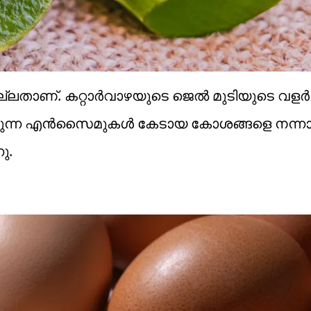
്ലതാണ്. കറ്റാർവാഴയുടെ ജെൽ മുടിയുടെ വളർച്ച
രിക്കുന്ന എൻസൈമുകൾ കേടായ കോശങ്ങളെ നന്നാ
ു.