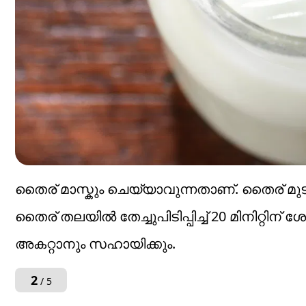
തൈര് മാസ്കും ചെയ്യാവുന്നതാണ്. തൈര് മുടി
തൈര് തലയിൽ തേച്ചുപിടിപ്പിച്ച് 20 മിനിറ്റിന
അകറ്റാനും സഹായിക്കും.
2
/ 5