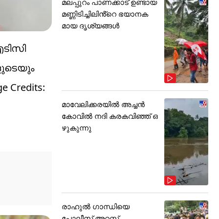
മലപ്പുറം പാണക്കാട് ഉണ്ടായ
മണ്ണിടിച്ചിലിൻ്റെ ഭയാനക
മായ ദൃശ്യങ്ങൾ
ഐടിസി
ുടെയും
 Credits:
മാവേലിക്കരയിൽ അച്ചൻ
കോവിൽ നദി കരകവിഞ്ഞ് ഒ
ഴുകുന്നു
രാഹുൽ ഗാന്ധിയെ
പോലീസ് അറസ്റ്റ്