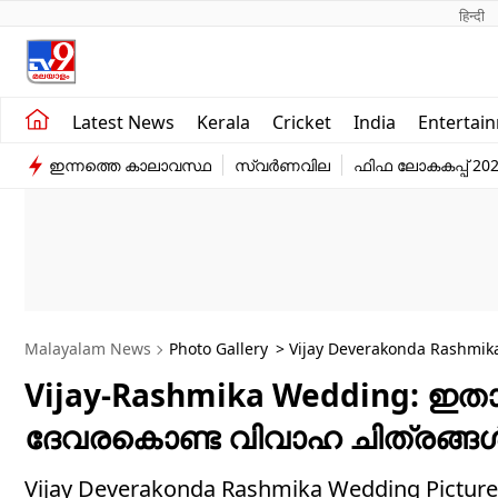
हिन्दी 
Kerala
Business
Latest News
Kerala
Cricket
India
Entertai
India
Education
ഇന്നത്തെ കാലാവസ്ഥ
സ്വർണവില
ഫിഫ ലോകകപ്പ് 20
Entertainment
Sports
Malayalam News
Photo Gallery
> Vijay Deverakonda Rashmik
Vijay-Rashmika Wedding: ഇത
ദേവരകൊണ്ട വിവാഹ ചിത്രങ്ങൾ
Vijay Deverakonda Rashmika Wedding Pict