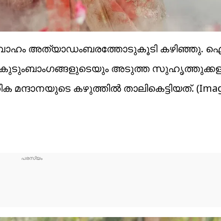
രവിവാഹം അത്യാഡംബരത്തോടുകൂടി കഴിഞ്ഞു. 
ുടുംബാംഗങ്ങളുടെയും അടുത്ത സുഹൃത്തുക്കള
 മന്ദാനയുടെ കഴുത്തിൽ താലികെട്ടിയത്. (​Image