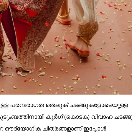
്ള പരമ്പരാഗത തെലുങ്ക് ചടങ്ങുകളോടെയുള്ള
 കുടുംബത്തിനായി കൂർഗ് (കൊടക) വിവാഹ ചടങ്
റെ ഔദ്യോഗിക ചിത്രങ്ങളാണ് ഇപ്പോൾ