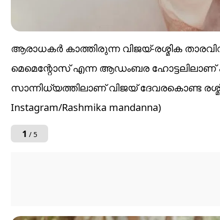
ആരാധകർ കാത്തിരുന്ന വിജയ്-രശ്മിക താ
മെമെന്റോസ് എന്ന ആഡംബര ഹോട്ടലിലാണ് ക
സാന്നിധ്യത്തിലാണ് വിജയ് ദേവരകൊണ്ട രശ്മിക
Instagram/Rashmika mandanna)
1
/ 5