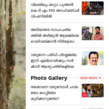
വിലയിലും മാറ്റം! പുത്തൻ
കെ ടി എം 390 അഡ്വഞ്ചർ
വിപണിയിൽ
അടിയന്തര സാഹചര്യ
ത്തിൽ അർജുൻ ആയങ്കിയെ
വെടിവയ്ക്കാൻ നിർദ്ദേശം!
വരുമാന പരിധി പ്രശ്നമല്ല,
ഇനി എല്ലാവർക്കും സർ
ക്കാർ ആശുപത്രികളിലെ
Photo Gallery
View More
തലവേദന വരുമ്പോൾ ചായ
യോ കാപ്പിയോ
കുടിക്കാറുണ്ടോ?