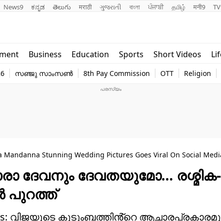
News9
ಕನ್ನಡ
తెలుగు
मराठी
ગુજરાતી
বাংলা
ਪੰਜਾਬੀ
தமிழ்
मनी9
TV
Lifestyle
Religion
nment
Business
Education
Sports
Short Videos
Li
world
Web Stor
26
സഞ്ജു സാംസൺ
8th Pay Commission
OTT
Religion
Technology
Photo
a Mandanna Stunning Wedding Pictures Goes Viral On Social Medi
ാരാ ദേവനും ദേവതയുമോ… രശ്മിക
 പുറത്ത്
ures: വിജയുടെ കുടുംബത്തിൻ്റെ ആചാരപ്രകാരമു