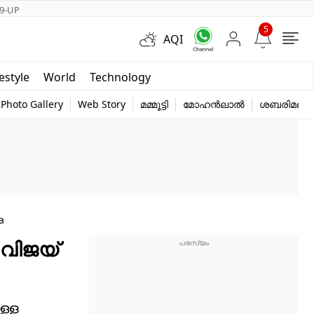
9-UP
5
AQI
Short Videos
festyle
World
Technology
y
Photo Gallery
Web Story
മമ്മൂട്ടി
മോഹൻലാൽ
ശബരിമല
a
-വിജയ്
ള്ള