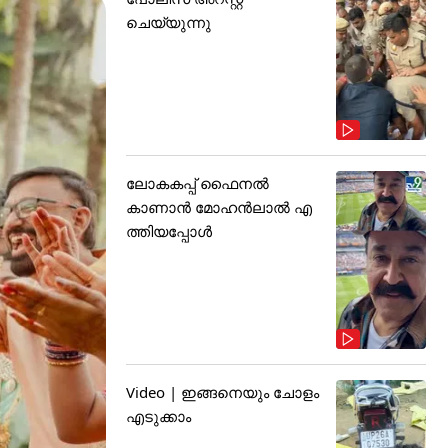
ചെയ്യുന്നു
ലോകകപ്പ് ഫൈനൽ
കാണാൻ മോഹൻലാൽ എ
ത്തിയപ്പോൾ
Video | ഇങ്ങനെയും ചോളം
എടുക്കാം