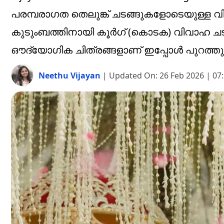
പരമ്പരാഗത തെലുങ്ക് ചടങ്ങുകളോടെയുള്ള വ
കുടുംബത്തിനായി കൂർഗ് (കൊടക) വിവാഹ ച
ഔദ്യോഗിക ചിത്രങ്ങളാണ് ഇപ്പോൾ പുറത്തുവന്
Neethu Vijayan
|
Updated On:
26 Feb 2026 | 07