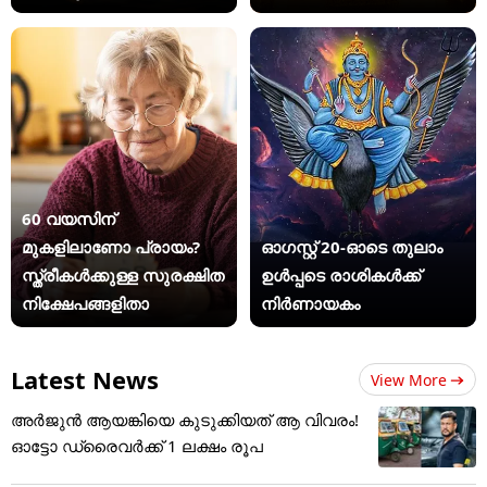
60 വയസിന്
മുകളിലാണോ പ്രായം?
ഓഗസ്റ്റ് 20-ഓടെ തുലാം
സ്ത്രീകള്‍ക്കുള്ള സുരക്ഷിത
ഉൾപ്പടെ രാശികൾക്ക്
നിക്ഷേപങ്ങളിതാ
നിർണായകം
Latest News
View More
അർജുൻ ആയങ്കിയെ കുടുക്കിയത് ആ വിവരം!
ഓട്ടോ ഡ്രൈവർക്ക് 1 ലക്ഷം രൂപ