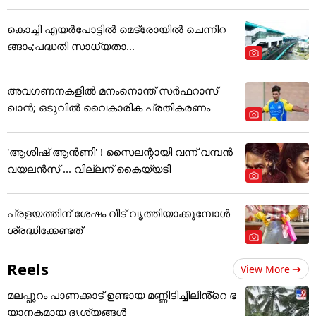
കൊച്ചി എയര്‍പോട്ടില്‍ മെട്രോയില്‍ ചെന്നിറ
ങ്ങാം;പദ്ധതി സാധ്യതാ...
അവഗണനകളില്‍ മനംനൊന്ത് സര്‍ഫറാസ്
ഖാന്‍; ഒടുവില്‍ വൈകാരിക പ്രതികരണം
'ആശിഷ് ആൻണി' ! സൈലന്റായി വന്ന് വമ്പൻ
വയലൻസ് ... വില്ലന് കൈയ്യടി
പ്രളയത്തിന് ശേഷം വീട് വൃത്തിയാക്കുമ്പോൾ
ശ്രദ്ധിക്കേണ്ടത്
Reels
View More
മലപ്പുറം പാണക്കാട് ഉണ്ടായ മണ്ണിടിച്ചിലിൻ്റെ ഭ
യാനകമായ ദൃശ്യങ്ങൾ