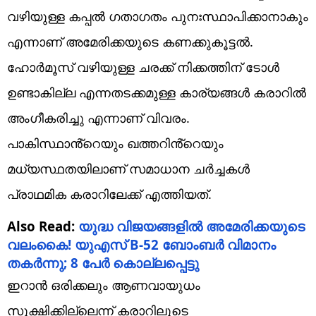
വഴിയുള്ള കപ്പൽ ഗതാഗതം പുനഃസ്ഥാപിക്കാനാകും
എന്നാണ് അമേരിക്കയുടെ കണക്കുകൂട്ടൽ.
ഹോർമൂസ് വഴിയുള്ള ചരക്ക് നിക്കത്തിന് ടോൾ
ഉണ്ടാകില്ല എന്നതടക്കമുള്ള കാര്യങ്ങൾ കരാറിൽ
അംഗീകരിച്ചു എന്നാണ് വിവരം.
പാകിസ്ഥാൻ്റെയും ഖത്തറിൻ്റെയും
മധ്യസ്ഥതയിലാണ് സമാധാന ചർച്ചകൾ
പ്രാഥമിക കരാറിലേക്ക് എത്തിയത്.
Also Read:
യുദ്ധ വിജയങ്ങളിൽ അ‌മേരിക്കയുടെ
വലം​കൈ! യുഎസ് B-52 ബോംബർ വിമാനം
തകർന്നു; 8 പേർ കൊല്ലപ്പെട്ടു
ഇറാൻ ഒരിക്കലും ആണവായുധം
സൂക്ഷിക്കില്ലെന്ന് കരാറിലൂടെ