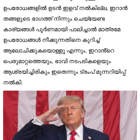
Technology
ഉപരോധങ്ങളിൽ ഉടൻ ഇളവ് നൽകില്ല, ഇറാൻ
Religion
തങ്ങളുടെ ഭാഗത്ത് നിന്നും ചെയ്യേണ്ട
കാര്യങ്ങൾ പൂർണമായി പാലിച്ചാൽ മാത്രമേ
Web Story
ഉപരോധങ്ങൾ നീക്കുന്നതിനെ കുറിച്ച്
Photo
ആലോചിക്കുകയൊള്ളൂ എന്നും. ഇറാൻ്റെ
Short Videos
പെരുമാറ്റത്തെയും, ഭാവി നടപടികളെയും
ആശ്രയിച്ചിരികും ഇതെന്നും ട്രംപ് മുന്നറിയിപ്പ്
നൽകി.