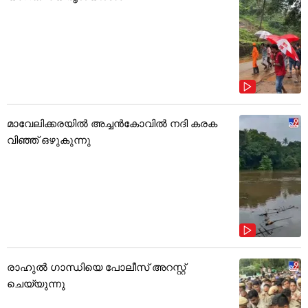
മാവേലിക്കരയിൽ അച്ചൻകോവിൽ നദി കരക
വിഞ്ഞ് ഒഴുകുന്നു
രാഹുൽ ഗാന്ധിയെ പോലീസ് അറസ്റ്റ്
ചെയ്യുന്നു