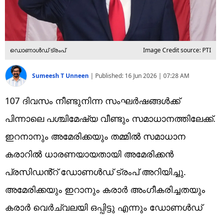
ഡൊണാൾഡ് ട്രംപ്
Image Credit source: PTI
Sumeesh T Unneen
|
Published:
16 Jun 2026 | 07:28 AM
107 ദിവസം നീണ്ടുനിന്ന സംഘർഷങ്ങൾക്ക്
പിന്നാലെ പശ്ചിമേഷ്യ വീണ്ടും സമാധാനത്തിലേക്ക്.
ഇറനാനും അമേരിക്കയും തമ്മിൽ സമാധാന
കരാറിൽ ധാരണയായതായി അമേരിക്കൻ
പ്രസിഡൻ്റ് ഡോണൾഡ് ട്രംപ് അറിയിച്ചു.
അമേരിക്കയും ഇറാനും കരാർ അംഗീകരിച്ചതയും
കരാർ വെർച്വലയി ഒപ്പിട്ടു എന്നും ഡോണൾഡ്