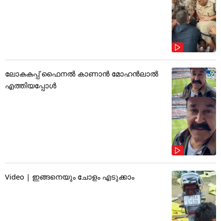
ലോകകപ്പ് ഫൈനൽ കാണാൻ മോഹൻലാൽ
എത്തിയപ്പോൾ
Video | ഇങ്ങനെയും ചോളം എടുക്കാം