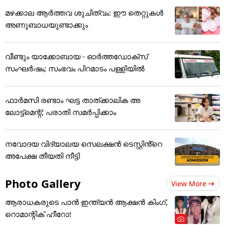
മഴക്കാല ആർത്തവ ശുചിത്വം: ഈ തെറ്റുകൾ
അണുബാധയുണ്ടാക്കും
വീണ്ടും യാക്കോബായ - ഓർത്തഡോക്സ്
സംഘർഷം; സംഭവം പിറമാടം പള്ളിയിൽ
ഫാർമസി രണ്ടാം ഘട്ട താത്ക്കാലിക അ
ലോട്ട്മെന്റ്; പരാതി സമർപ്പിക്കാം
നവോദയ വിദ്യാലയ സെലക്ഷൻ ടെസ്റ്റിൻ്റെ
അപേക്ഷ തീയതി നീട്ടി
Photo Gallery
View More
ആരാധകരുടെ പാൻ ഇന്ത്യൻ ആക്ഷൻ കിംഗ്,
റൊമാന്റിക് ഹീറോ!