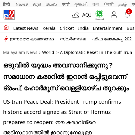
हिन्दी 
News9
ಕನ್ನಡ
తెలుగు
मराठी
ગુજરાતી
বাংলা
ਪੰਜਾਬੀ
தமிழ்
म
5
AQI
Kerala
Latest News
Kerala
Cricket
India
Entertainment
Bus
ഇന്നത്തെ കാലാവസ്ഥ
സ്വർണവില
ഫിഫ ലോകകപ്പ് 2026
India
Malayalam News
World
> A Diplomatic Reset In The Gulf Trump
Entertainment
ഒടുവിൽ യുദ്ധം അവസാനിക്കുന്നു ?
Business
സമാധാന കരാറിൽ ഇറാൻ ഒപ്പിട്ടുവെന്ന്
Education
ട്രംപ്, ഹോർമൂസ് വെള്ളിയാഴ്ച തുറക്കും
Sports
US-Iran Peace Deal: President Trump confirms
Lifestyle
historic accord signed as Strait of Hormuz
prepares to reopen: ഈ കരാറിൻ്റെ
world
അടിസ്ഥാനത്തിൽ ഇറാനുനേലുള്ള