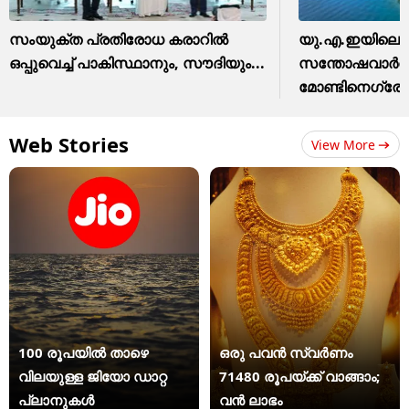
സംയുക്ത പ്രതിരോധ കരാറിൽ
യു.എ.ഇയിലെ പ
ഒപ്പുവെച്ച് പാകിസ്ഥാനും, സൗദിയും...
സന്തോഷവാർത്
മോണ്ടിനെഗ്രോയ
Web Stories
View More
100 രൂപയിൽ താഴെ
ഒരു പവൻ സ്വർണം
വിലയുള്ള ജിയോ ഡാറ്റ
71480 രൂപയ്ക്ക് വാങ്ങാം;
പ്ലാനുകൾ
വൻ ലാഭം