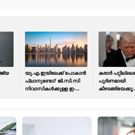
ിജ്യ
യു.എ.ഇയിലേക്ക് പോകാൻ
കരാര്‍ പറ്റില്ലെങ്
പ്ലാനുണ്ടോ? ജി.സി.സി
പൂര്‍ണമായി
നിവാസികൾക്കുള്ള ഇ-
കീഴടങ്ങിയേക്കൂ;
വിസ..
ഇറാന്റേത്...