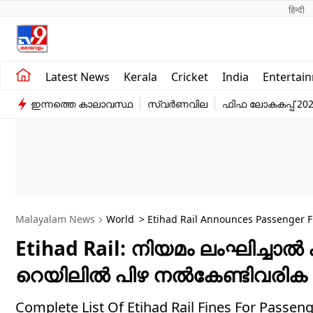
हिन्दी 
Kerala
Business
Latest News
Kerala
Cricket
India
Entertai
India
Education
ഇന്നത്തെ കാലാവസ്ഥ
സ്വർണവില
ഫിഫ ലോകകപ്പ് 20
Entertainment
Sports
Malayalam News
World
> Etihad Rail Announces Passenger 
Etihad Rail: നിയമം ലംഘിച്ചാൽ
റെയിലിൽ പിഴ നൽകേണ്ടിവരിക 2
Complete List Of Etihad Rail Fines For Pas