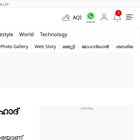
9-UP
5
AQI
Short Videos
festyle
World
Technology
y
Photo Gallery
Web Story
മമ്മൂട്ടി
മോഹൻലാൽ
ശബരിമല
ഹാദ്
 വരെയാണ്