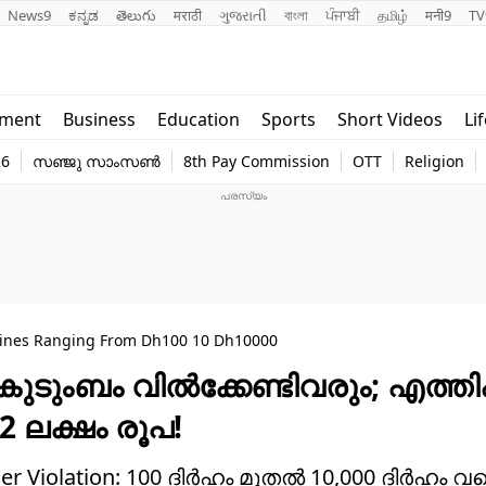
News9
ಕನ್ನಡ
తెలుగు
मराठी
ગુજરાતી
বাংলা
ਪੰਜਾਬੀ
தமிழ்
मनी9
TV
Lifestyle
Religion
nment
Business
Education
Sports
Short Videos
Li
world
Web Stor
26
സഞ്ജു സാംസൺ
8th Pay Commission
OTT
Religion
Technology
Photo
Fines Ranging From Dh100 10 Dh10000
 കുടുംബം വിൽക്കേണ്ടിവരും; എത്തി
 ലക്ഷം രൂപ!
senger Violation: 100 ദിർഹം മുതൽ 10,000 ദിർഹം