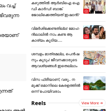
കഴുത്തില്‍ ആര്‍ബിഐ ഐ
 വച്ച്
ഡി കാര്‍ഡ്! ബാങ്ക്
ിവരുന്ന
ജോലിക്കെത്തിയത് ഇഷാന്‍?
വിമർശിക്കേണ്ടതില്ല! മോഹ
ൻലാലിൽ നാം കണ്ട ആ
വരെയാണ്
കാര്യം കൂടിയ.....
ശമ്പളം മാത്രമല്ല, പെൻഷ
നും കൂടും! ജീവനക്കാരുടെ
ആവശ്യങ്ങൾ ഇതെല്ലാം
വിസ ഫ്രീയാണ്, വരൂ.. ന
മുക്ക് ഒമാനിലെ കേരളത്തിൽ
ന്നത്
ഒന്ന് പോയിവരാം
Reels
View More
ത്രമായ അൽ