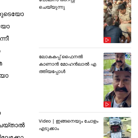
ചെയ്യുന്നു
കാരുടെയോ
കയോ
്നീ
ോ
ലോകകപ്പ് ഫൈനൽ
മ
കാണാൻ മോഹൻലാൽ എ
ത്തിയപ്പോൾ
ിയോ
ാ
Video | ഇങ്ങനെയും ചോളം
ചെയ്താൽ
എടുക്കാം
ളിലേക്കോ