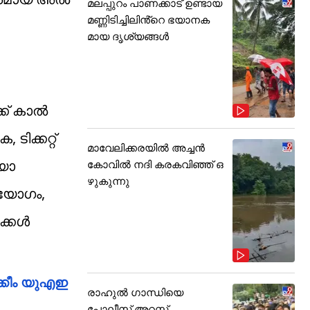
മലപ്പുറം പാണക്കാട് ഉണ്ടായ
മണ്ണിടിച്ചിലിൻ്റെ ഭയാനക
മായ ദൃശ്യങ്ങൾ
്ക് കാൽ
ിക്കറ്റ്
മാവേലിക്കരയിൽ അച്ചൻ
യോ
കോവിൽ നദി കരകവിഞ്ഞ് ഒ
ഴുകുന്നു
പയോഗം,
ക്കൾ
്കീം യുഎഇ
രാഹുൽ ഗാന്ധിയെ
പോലീസ് അറസ്റ്റ്