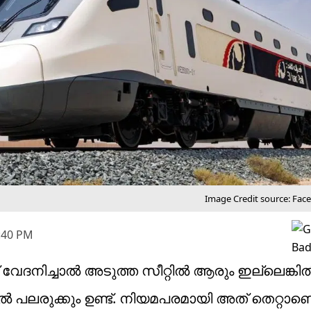
Image Credit source: Face
3:40 PM
വേദനിച്ചാൽ അടുത്ത സീറ്റിൽ ആരും ഇല്ലെങ്കി
ളിൽ പലരുക്കും ഉണ്ട്. നിയമപരമായി അത് തെറ്റാണെ