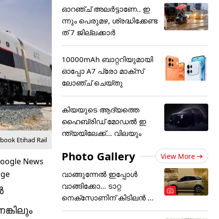
ഓറഞ്ച് അലർട്ടാണേ.. ഇ
ന്നും പെരുമഴ, ശ്രദ്ധിക്കേണ്ട
ത് 7 ജില്ലക്കാർ
10000mAh ബാറ്ററിയുമായി
ഓപ്പോ A7 പ്രോ മാക്സ്
ലോഞ്ച് ചെയ്തു
കിയയുടെ ആദ്യത്തെ
ഹൈബ്രിഡ് മോഡൽ ഇ
ന്ത്യയിലേക്ക്... വിലയും
book Etihad Rail
Photo Gallery
View More
വാങ്ങുന്നേൽ ഇപ്പോൾ
വാങ്ങിക്കോ... ടാറ്റ
ൽ
നെക്സോണിന് കിടിലൻ ഓ
ങ്കിലും
ഫർ