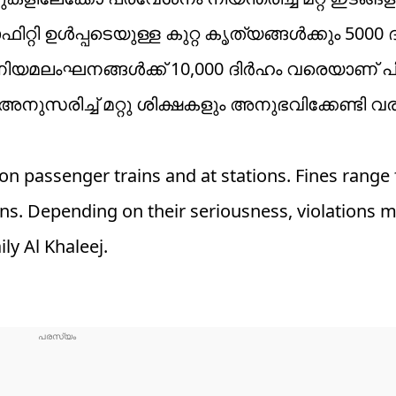
റി ഉൾപ്പടെയുള്ള കുറ്റ കൃത്യങ്ങൾക്കും 5000 
 നിയമലംഘനങ്ങൾക്ക് 10,000 ദിർഹം വരെയാണ് പ
നുസരിച്ച് മറ്റു ശിക്ഷകളും അനുഭവിക്കേണ്ടി വര
 on passenger trains and at stations. Fines range
ons. Depending on their seriousness, violations m
ly Al Khaleej.