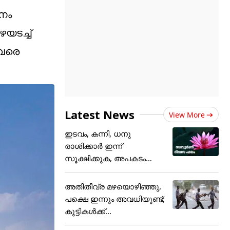
ശനം
യടച്ച്
 വരെ
Latest News
View More
ഇടവം, കന്നി, ധനു
രാശിക്കാർ ഇന്ന്
സൂക്ഷിക്കുക, അ‌പകടം
കൂടെയുണ്ട്!
അതിതീവ്ര മഴയൊഴിഞ്ഞു,
പക്ഷെ ഇന്നും അവധിയുണ്ട്;
കുട്ടികള്‍ക്ക്...