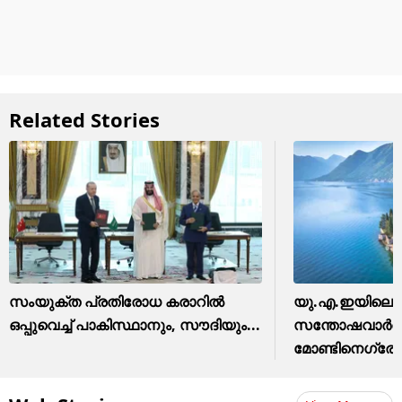
Related Stories
സംയുക്ത പ്രതിരോധ കരാറിൽ
യു.എ.ഇയിലെ പ
ഒപ്പുവെച്ച് പാകിസ്ഥാനും, സൗദിയും...
സന്തോഷവാർത്
മോണ്ടിനെഗ്രോയ