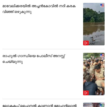
മാവേലിക്കരയിൽ അച്ചൻകോവിൽ നദി കരക
വിഞ്ഞ് ഒഴുകുന്നു
രാഹുൽ ഗാന്ധിയെ പോലീസ് അറസ്റ്റ്
ചെയ്യുന്നു
ലോകകപ്പ് ഫൈനൽ കാണാൻ മോഹൻലാൽ