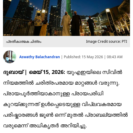
പ്രതീകാത്മക ചിത്രം
Image Credit source: PTI
Aswathy Balachandran
|
Published:
15 May 2026 | 08:43 AM
ദുബായ് | മെയ് 15, 2026:
യുഎഇയിലെ സിവിൽ
നിയമത്തിൽ ചരിത്രപരമായ മാറ്റങ്ങൾ വരുന്നു.
പ്രായപൂർത്തിയാകാനുള്ള പ്രായപരിധി
കുറയ്ക്കുന്നത് ഉൾപ്പെടെയുള്ള വിപ്ലവകരമായ
പരിഷ്കാരങ്ങൾ ജൂൺ ഒന്ന് മുതൽ പ്രാബല്യത്തിൽ
വരുമെന്ന് അധികൃതർ അറിയിച്ചു.