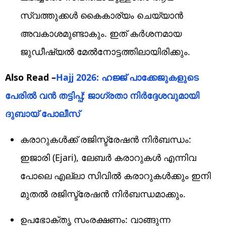
സ്വത്തുക്കൾ കൈകാര്യം ചെയ്യാൻ
അവകാശമുണ്ടാകും. ഇത് കർശനമായ
ജുഡീഷ്യൽ മേൽനോട്ടത്തിലായിരിക്കും.
Also Read –
Hajj 2026: ഹജ്ജ് പാക്കേജുകളുടെ
പേരിൽ വൻ തട്ടിപ്പ്; ജാഗ്രതാ നിർദ്ദേശവുമായി
ദുബായ് പോലീസ്
കരാറുകൾക്ക് രജിസ്ട്രേഷൻ നിർബന്ധം:
ഇജാരി (Ejari), ലേബർ കരാറുകൾ എന്നിവ
പോലെ എല്ലാ സിവിൽ കരാറുകൾക്കും ഇനി
മുതൽ രജിസ്ട്രേഷൻ നിർബന്ധമാക്കും.
ഉപഭോക്തൃ സംരക്ഷണം: വാങ്ങുന്ന