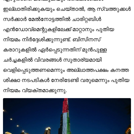
Technology
ഇല്ലാതിരിക്കുകയും ചെയ്താൽ, ആ സ്വത്തുക്കൾ
Religion
സർക്കാർ മേൽനോട്ടത്തിൽ ചാരിറ്റബിൾ
എൻഡോവ്‌മെന്റുകളിലേക്ക് മാറ്റാനും പുതിയ
Web Story
നിയമം നിർദ്ദേശിക്കുന്നുണ്ട്. ബിസിനസ്
Photo
കരാറുകളിൽ ഏർപ്പെടുന്നതിന് മുൻപുള്ള
Short Videos
ചർച്ചകളിൽ വിവരങ്ങൾ സുതാര്യമായി
വെളിപ്പെടുത്തണമെന്നും അല്ലാത്തപക്ഷം കനത്ത
ശിക്ഷാ നടപടികൾ നേരിടേണ്ടി വരുമെന്നും പുതിയ
നിയമം വ്യക്തമാക്കുന്നു.