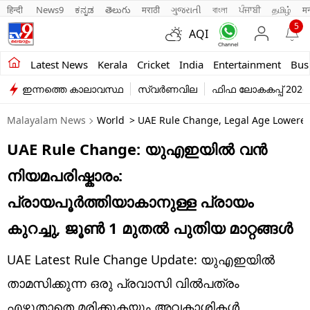
हिन्दी 
News9
ಕನ್ನಡ
తెలుగు
मराठी
ગુજરાતી
বাংলা
ਪੰਜਾਬੀ
தமிழ்
म
5
AQI
Kerala
Latest News
Kerala
Cricket
India
Entertainment
Bus
ഇന്നത്തെ കാലാവസ്ഥ
സ്വർണവില
ഫിഫ ലോകകപ്പ് 2026
India
Malayalam News
World
> UAE Rule Change, Legal Age Lowered 
Entertainment
UAE Rule Change: യുഎഇയിൽ വൻ
Business
നിയമപരിഷ്കാരം:
Education
പ്രായപൂർത്തിയാകാനുള്ള പ്രായം
Sports
കുറച്ചു, ജൂൺ 1 മുതൽ പുതിയ മാറ്റങ്ങൾ
Lifestyle
UAE Latest Rule Change Update: യുഎഇയിൽ
world
താമസിക്കുന്ന ഒരു പ്രവാസി വിൽപത്രം
എഴുതാതെ മരിക്കുകയും അവകാശികൾ