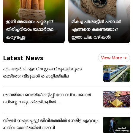
ഇനി അബദ്ധം പറ്റരുത്!
മികച്ച പ്രോട്ടീൻ പൗഡർ
തിരിച്ചറിയാം യഥാര്‍ത്ഥ
എങ്ങനെ കണ്ടെത്താം?
കറുവപ്പട്ട
ഇതാ ചില വഴികൾ!
Latest News
View More
എം.ആർ.ടി.എസ് സ്റ്റേഷന് മുകളിലൂടെ
മെട്രോ; വീടുകൾ പൊളിക്കില്ല
ശബരിമല നെയ്യ് തട്ടിപ്പ്; ദേവസ്വം ബോർ
ഡിന്റെ നഷ്ടം പ്രതികളിൽ....
നിഴൽ നഷ്ടപ്പെട്ടു! ജീവിതത്തിൽ നേരിട്ട ഏറ്റവും
കഠിന യാത്രയിൽ മെസി