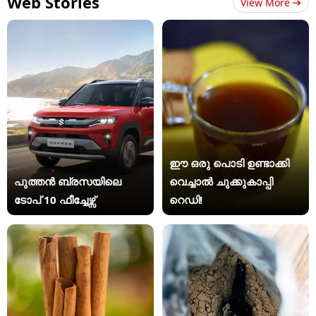
Web Stories
View More
ഈ ഒരു പൊടി ഉണ്ടാക്കി
പുത്തൻ ബ്രസയിലെ
വെച്ചാൽ ചുക്കുകാപ്പി
ടോപ് 10 ഫീച്ചേഴ്സ്
റെഡി!