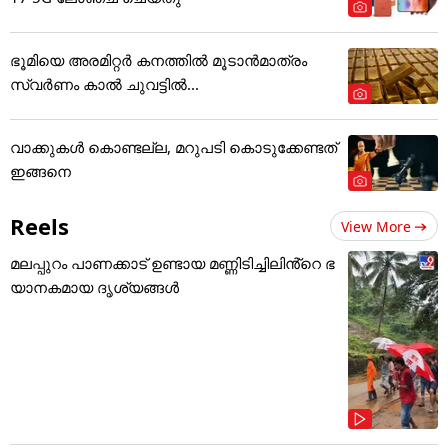
ഭൂമിയെ അരമിറ്റർ കനത്തിൽ മൂടാൻമാത്രം
സ്വർണം കാൽ ചുവട്ടിൽ...
വാക്കുകൾ കൊണ്ടല്ല, മറുപടി കൊടുക്കേണ്ടത്
ഇങ്ങനെ
Reels
View More
മലപ്പുറം പാണക്കാട് ഉണ്ടായ മണ്ണിടിച്ചിലിൻ്റെ ഭ
യാനകമായ ദൃശ്യങ്ങൾ