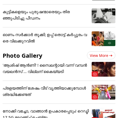
കുട്ടികളെയും പുരുഷന്മാരെയും തിര
ഞ്ഞുപിടിച്ചു പീഡനം
ഓണം സര്‍ക്കാര്‍ തൂക്കി; ഉപ്പ് തൊട്ട് കര്‍പ്പൂരം വ
രെ വിലക്കുറവില്‍
Photo Gallery
View More
'ആശിഷ് ആൻണി' ! സൈലന്റായി വന്ന് വമ്പൻ
വയലൻസ് ... വില്ലന് കൈയ്യടി
പ്രളയത്തിന് ശേഷം വീട് വൃത്തിയാക്കുമ്പോൾ
ശ്രദ്ധിക്കേണ്ടത്
നോക്കി വച്ചോ, വാങ്ങാൻ ഉപകാരപ്പെടും! റെഡ്മി
17 5G ലോഞ്ച് ചെയ്തു