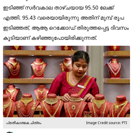
Technology
ഇടിഞ്ഞ് സര്‍വകാല താഴ്ചയായ 95.50 ലേക്ക്
Religion
എത്തി. 95.43 വരെയായിരുന്നു അതിന് മുമ്പ് രൂപ
ഇടിഞ്ഞത്, ആആ റെക്കോഡ് തിരുത്തപ്പെട്ട ദിവസം
Web Story
കൂടിയാണ് കഴിഞ്ഞുപോയിരിക്കുന്നത്.
Photo
Short Videos
പ്രതീകാത്മക ചിത്രം
Image Credit source: PTI