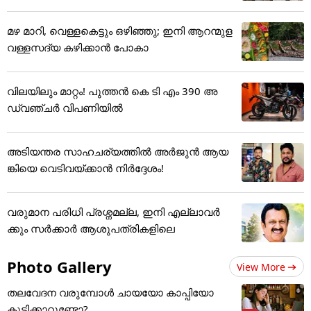
മഴ മാറി, വെള്ളകെട്ടും ഒഴിഞ്ഞു; ഇനി ആറന്മുള
വള്ളസദ്യ കഴിക്കാൻ പോകാ
വിലയിലും മാറ്റം! പുത്തൻ കെ ടി എം 390 അ
ഡ്വഞ്ചർ വിപണിയിൽ
അടിയന്തര സാഹചര്യത്തിൽ അർജുൻ ആയ
ങ്കിയെ വെടിവയ്ക്കാൻ നിർദ്ദേശം!
വരുമാന പരിധി പ്രശ്നമല്ല, ഇനി എല്ലാവർ
ക്കും സർക്കാർ ആശുപത്രികളിലെ
Photo Gallery
View More
തലവേദന വരുമ്പോൾ ചായയോ കാപ്പിയോ
കുടിക്കാറുണ്ടോ?