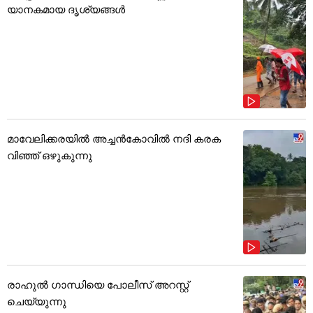
യാനകമായ ദൃശ്യങ്ങൾ
മാവേലിക്കരയിൽ അച്ചൻകോവിൽ നദി കരക
വിഞ്ഞ് ഒഴുകുന്നു
രാഹുൽ ഗാന്ധിയെ പോലീസ് അറസ്റ്റ്
ചെയ്യുന്നു