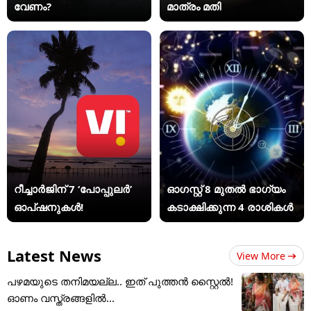
വേണം?
മാത്രം മതി
റീച്ചാർജിന് 7 ‘പോപ്പുലർ’
ഓഗസ്റ്റ് 8 മുതൽ ഭാഗ്യം
ഓപ്ഷനുകൾ!
കടാക്ഷിക്കുന്ന 4 രാശികൾ
Latest News
View More
പഴമയുടെ തനിമയല്ല.. ഇത് പുത്തൻ സ്റ്റൈൽ!
ഓണം വസ്ത്രങ്ങളിൽ...