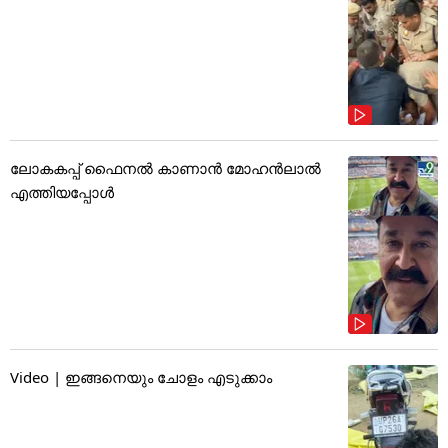
ലോകകപ്പ് ഫൈനൽ കാണാൻ മോഹൻലാൽ
എത്തിയപ്പോൾ
Video | ഇങ്ങനെയും ചോളം എടുക്കാം