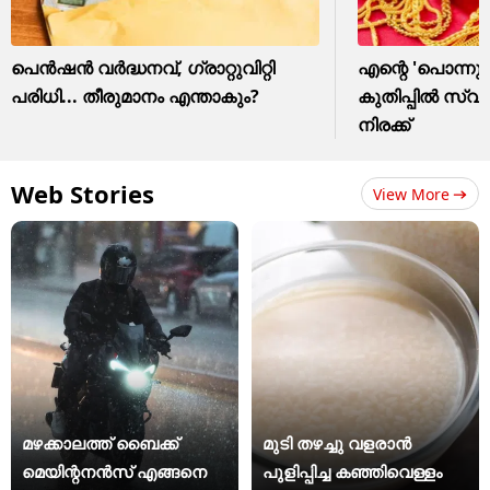
പെൻഷൻ വർദ്ധനവ്, ഗ്രാറ്റുവിറ്റി
എന്റെ 'പൊന്ന
പരിധി... തീരുമാനം എന്താകും?
കുതിപ്പിൽ സ്വ
നിരക്ക്
Web Stories
View More
മഴക്കാലത്ത് ബൈക്ക്
മുടി തഴച്ചു വളരാൻ
മെയിന്റനൻസ് എങ്ങനെ
പുളിപ്പിച്ച കഞ്ഞിവെള്ളം