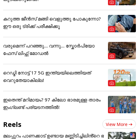
കറുത്ത ജീൻസ് മങ്ങി വെളുത്തു പോകുന്നോ?
ഈ ഒരു ട്രിക്ക് പരീക്ഷിക്കൂ
വരുമെന്ന് പറഞ്ഞു... വന്നു... സ്കോർപിയോ
ഫേസ് ലിഫ്റ്റ് മോഡൽ
റെഡ്മി നോട്ട് 17 5G ഇന്ത്യയിലെത്തിയത്
വെറുതേയാകില്ല!
ഇതെന്ത് മറിമായം? 97 കിലോ ഭാരമുള്ള താരം
ഇംഗ്ലണ്ട് പര്യടനത്തില്‍!
Reels
View More
മലപ്പുറം പാണക്കാട് ഉണ്ടായ മണ്ണിടിച്ചിലിൻ്റെ ഭ