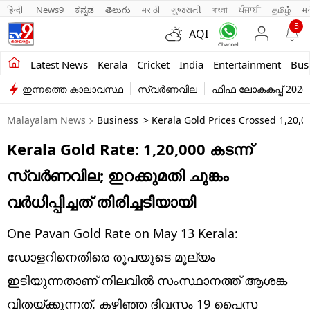
हिन्दी 
News9
ಕನ್ನಡ
తెలుగు
मराठी
ગુજરાતી
বাংলা
ਪੰਜਾਬੀ
தமிழ்
म
5
AQI
Kerala
Latest News
Kerala
Cricket
India
Entertainment
Bus
ഇന്നത്തെ കാലാവസ്ഥ
സ്വർണവില
ഫിഫ ലോകകപ്പ് 2026
India
Malayalam News
Business
> Kerala Gold Prices Crossed 1,20,0
Entertainment
Kerala Gold Rate: 1,20,000 കടന്ന്
Business
സ്വര്‍ണവില; ഇറക്കുമതി ചുങ്കം
Education
വര്‍ധിപ്പിച്ചത് തിരിച്ചടിയായി
Sports
One Pavan Gold Rate on May 13 Kerala:
Lifestyle
ഡോളറിനെതിരെ രൂപയുടെ മൂല്യം
ഇടിയുന്നതാണ് നിലവില്‍ സംസ്ഥാനത്ത് ആശങ്ക
world
വിതയ്ക്കുന്നത്. കഴിഞ്ഞ ദിവസം 19 പൈസ