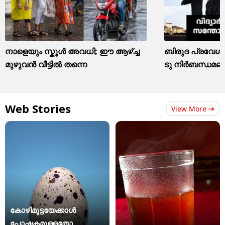
നാളെയും സ്കൂൾ അവധി; ഈ ആഴ്ച്ച
ബിരുദ പ്രവേശന
മുഴുവൻ വീട്ടിൽ തന്നെ
ടു നിർബന്ധമല
Web Stories
View More
കോഴിമുട്ടയേക്കാൾ
പോഷകമുള്ളതോ