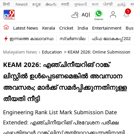
हिन्दी 
News9
ಕನ್ನಡ
తెలుగు
मराठी
ગુજરાતી
বাংলা
ਪੰਜਾਬੀ
தமிழ்
म
5
AQI
Kerala
Latest News
Kerala
Cricket
India
Entertainment
Bus
ഇന്നത്തെ കാലാവസ്ഥ
സ്വർണവില
ഫിഫ ലോകകപ്പ് 2026
India
Malayalam News
Education
> KEAM 2026: Online Submission O
Entertainment
KEAM 2026: എഞ്ചിനീയറിങ് റാങ്ക്
Business
ലിസ്റ്റില്‍ ഉള്‍പ്പെടണമെങ്കില്‍ അവസാന
Education
അവസരം; മാര്‍ക്ക് സമര്‍പ്പിക്കുന്നതിനുള്ള
Sports
തീയതി നീട്ടി
Lifestyle
Engineering Rank List Mark Submission Date
world
Extended: എഞ്ചിനീയറിങ് പ്രവേശന പരീക്ഷ
എഴുതിയവര്‍ റാങ്ക് ലിസ്റ്റ് തയ്യാറാക്കുന്നതിനായി