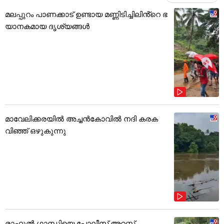
മലപ്പുറം പാണക്കാട് ഉണ്ടായ മണ്ണിടിച്ചിലിൻ്റെ ഭ
യാനകമായ ദൃശ്യങ്ങൾ
മാവേലിക്കരയിൽ അച്ചൻകോവിൽ നദി കരക
വിഞ്ഞ് ഒഴുകുന്നു
രാഹുൽ ഗാന്ധിയെ പോലീസ് അറസ്റ്റ്