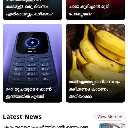
കാടമുട്ട? ഒരു ദിവസം
ചായ കുടിച്ചാൽ മുടി
എത്രയെണ്ണം കഴിക്കാം?
പോകുമോ?
രണ്ട് ഏത്തപ്പഴം ദിവസവും
949 രൂപയുടെ ഫോൺ
കഴിക്കണം! കാരണം
ഇന്ത്യയിൽ എത്തി
അറിയാമോ
Latest News
View More
24-ാം തുരങ്കവും പൂർത്തിയായി! രണ്ടാം ഘട്ട