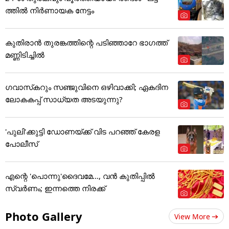
ത്തിൽ നിർണായക നേട്ടം
കുതിരാൻ തുരങ്കത്തിന്റെ പടിഞ്ഞാറേ ഭാഗത്ത്
മണ്ണിടിച്ചിൽ
ഗവാസ്‌കറും സഞ്ജുവിനെ ഒഴിവാക്കി; ഏകദിന
ലോകകപ്പ് സാധ്യത അടയുന്നു?
'പുലി'ക്കുട്ടി ഡോണയ്ക്ക് വിട പറഞ്ഞ് കേരള
പോലീസ്
എന്റെ 'പൊന്നു'ദൈവമേ..., വൻ കുതിപ്പിൽ
സ്വർണം; ഇന്നത്തെ നിരക്ക്
Photo Gallery
View More