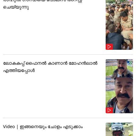
ചെയ്യുന്നു
ലോകകപ്പ് ഫൈനൽ കാണാൻ മോഹൻലാൽ
എത്തിയപ്പോൾ
Video | ഇങ്ങനെയും ചോളം എടുക്കാം