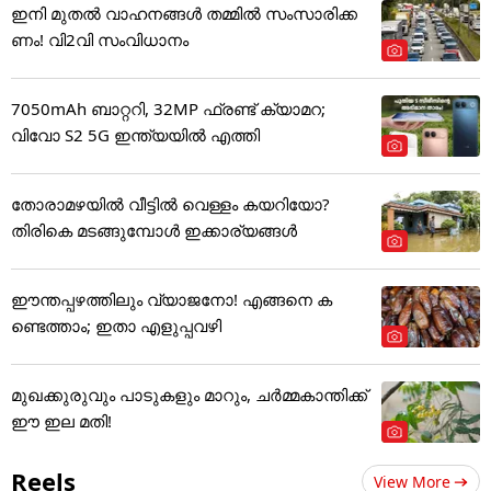
ഇനി മുതൽ വാഹനങ്ങൾ തമ്മിൽ സംസാരിക്ക
ണം! വി2വി സംവിധാനം
7050mAh ബാറ്ററി, 32MP ഫ്രണ്ട് ക്യാമറ;
വിവോ S2 5G ഇന്ത്യയിൽ എത്തി
തോരാമഴയിൽ വീട്ടിൽ വെള്ളം കയറിയോ?
തിരികെ മടങ്ങുമ്പോൾ ഇക്കാര്യങ്ങൾ
ഈന്തപ്പഴത്തിലും വ്യാജനോ! എങ്ങനെ ക
ണ്ടെത്താം; ഇതാ എളുപ്പവഴി
മുഖക്കുരുവും പാടുകളും മാറും, ചർമ്മകാന്തിക്ക്
ഈ ഇല മതി!
Reels
View More