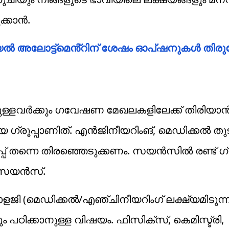
ക്കാൻ.
 ട്രയൽ അലോട്ട്മെൻ്റിന് ശേഷം ഓപ്ഷനുകൾ തിരുത
ുള്ളവർക്കും ഗവേഷണ മേഖലകളിലേക്ക് തിരിയാ
യ ഗ്രൂപ്പാണിത്. എൻജിനീയറിംങ്, മെഡിക്കൽ തു
് തന്നെ തിരഞ്ഞെടുക്കണം. സയൻസിൽ രണ്ട് ​ഗ്ര
ടർ സയൻസ്.
യോളജി (മെഡിക്കൽ/എഞ്ചിനീയറിംഗ് ലക്ഷ്യമിടുന്ന
പഠിക്കാനുള്ള വിഷയം. ഫിസിക്സ്, കെമിസ്ട്രി,