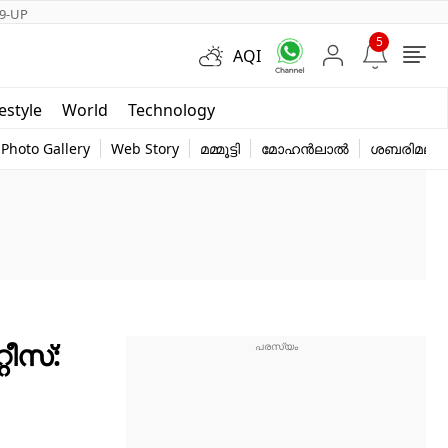
9-UP
5
AQI
Short Videos
festyle
World
Technology
y
Photo Gallery
Web Story
മമ്മൂട്ടി
മോഹൻലാൽ
ശബരിമല
റീസ്: