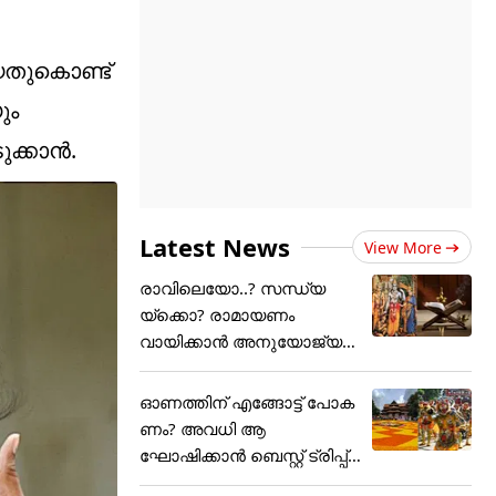
യതുകൊണ്ട്
ും
ുക്കാൻ.
Latest News
View More
രാവിലെയോ..? സന്ധ്യ
യ്ക്കൊ? രാമായണം
വായിക്കാൻ അനുയോജ്യ
മായ സമയം....
ഓണത്തിന് എങ്ങോട്ട് പോക
ണം? അവധി ആ
ഘോഷിക്കാൻ ബെസ്റ്റ് ട്രിപ്പ്
പ്ലാൻ