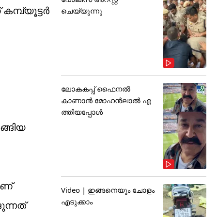
മ്പ്യൂട്ടർ
ചെയ്യുന്നു
ലോകകപ്പ് ഫൈനൽ
കാണാൻ മോഹൻലാൽ എ
ത്തിയപ്പോൾ
ങ്ങിയ
ാണ്
Video | ഇങ്ങനെയും ചോളം
എടുക്കാം
ന്നത്