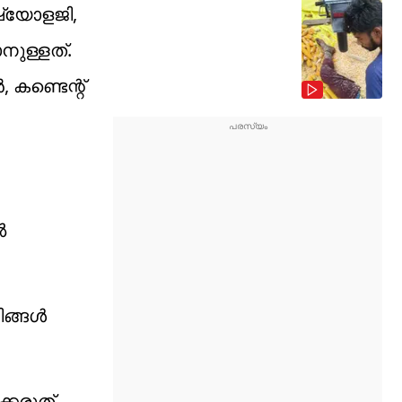
ഷ്യോളജി,
ുള്ളത്.
കണ്ടെന്റ്
ൽ
ിങ്ങൾ
്കരുത്.