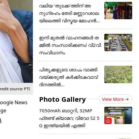
വലിയ 'തുടക്ക'ത്തിന് അ
നുഗ്രഹം തേടി മണ്ണാറശാല
യിലെത്തി വിസ്മയ മോഹൻ
ലാ
ഇനി മുതൽ വാഹനങ്ങൾ ത
മ്മിൽ സംസാരിക്കണം! വി2വി
സംവിധാനം
പിതൃക്കളുടെ ശാപം വാങ്ങി
വയ്ക്കരുത്! കർക്കിടകവാവ്
ദിനത്തിൽ...
edit source: PTI
Photo Gallery
View More
7050mAh ബാറ്ററി, 32MP
ഫ്രണ്ട് ക്യാമറ; വിവോ S2 5
ൺ
G ഇന്ത്യയിൽ എത്തി