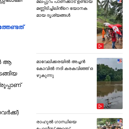
മലപ്പുറം പാണക്കാട് ഉണ്ടായ
മണ്ണിടിച്ചിലിൻ്റെ ഭയാനക
മായ ദൃശ്യങ്ങൾ
്തേണ്ടത്
ൻ ആ​
മാവേലിക്കരയിൽ അച്ചൻ
കോവിൽ നദി കരകവിഞ്ഞ് ഒ
ടങ്ങിയ
ഴുകുന്നു
ൂപ്പാണ്
വർക്ക്)
രാഹുൽ ഗാന്ധിയെ
പോലീസ് അറസ്റ്റ്