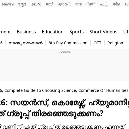
News9
ಕನ್ನಡ
తెలుగు
मराठी
ગુજરાતી
বাংলা
ਪੰਜਾਬੀ
தமிழ்
मनी9
TV
Lifestyle
Religion
nment
Business
Education
Sports
Short Videos
Li
world
Web Stor
26
സഞ്ജു സാംസൺ
8th Pay Commission
OTT
Religion
Technology
Photo
26, Complete Guide To Choosing Science, Commerce Or Humanities
6: സയൻസ്, കൊമേഴ്സ്, ഹ്യുമാനിറ്
രൂപ്പ് തിരഞ്ഞെടുക്കണം?
് വണ്ണിന് ഏത് ഗ്രൂപ്പ് തിരഞ്ഞെടുക്കണം എന്നത്