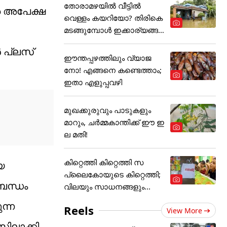
തോരാമഴയിൽ വീട്ടിൽ
െ അപേക്ഷ
വെള്ളം കയറിയോ? തിരികെ
മടങ്ങുമ്പോൾ ഇക്കാര്യങ്ങ
ൾ
 പ്ലസ്
ഈന്തപ്പഴത്തിലും വ്യാജ
നോ! എങ്ങനെ കണ്ടെത്താം;
ഇതാ എളുപ്പവഴി
മുഖക്കുരുവും പാടുകളും
മാറും, ചർമ്മകാന്തിക്ക് ഈ ഇ
ല മതി!
കിറ്റെത്തി കിറ്റെത്തി സ
യ
പ്ലൈകോയുടെ കിറ്റെത്തി;
ബന്ധം
വിലയും സാധനങ്ങളും...
ന്ന
Reels
View More
സിലാക്കി