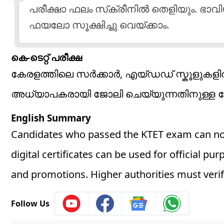
പരീക്ഷാ ഫലം സ്‌ക്രീനിൽ തെളിയും. ഭാവ
ഫയലോ സൂക്ഷിച്ചു വെയ്ക്കാം.
കെ-ടെറ്റ് പരീക്ഷ
കേരളത്തിലെ സർക്കാർ, എയ്ഡഡ് സ്കൂളുക
അധ്യാപകരായി ജോലി ചെയ്യുന്നതിനുള്ള 
English Summary
Candidates who passed the KTET exam can now
digital certificates can be used for official 
and promotions. Higher authorities must verify 
Follow Us