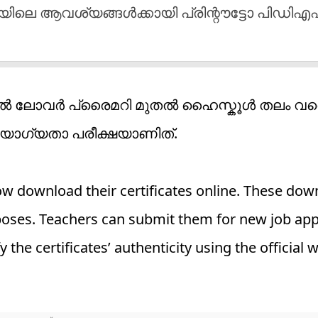
ിയിലെ ആവശ്യങ്ങൾക്കായി പ്രിന്റൗട്ടോ പിഡിഎ
ളിൽ ലോവർ പ്രൈമറി മുതൽ ഹൈസ്കൂൾ തലം വര
യോഗ്യതാ പരീക്ഷയാണിത്.
 download their certificates online. These do
purposes. Teachers can submit them for new job a
the certificates’ authenticity using the official w