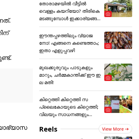
തോരാമഴയിൽ വീട്ടിൽ
വെള്ളം കയറിയോ? തിരികെ
മടങ്ങുമ്പോൾ ഇക്കാര്യങ്ങ
നത്.
ൾ
ിന്
ഈന്തപ്പഴത്തിലും വ്യാജ
നോ! എങ്ങനെ കണ്ടെത്താം;
ഇതാ എളുപ്പവഴി
്ട്.
മുഖക്കുരുവും പാടുകളും
മാറും, ചർമ്മകാന്തിക്ക് ഈ ഇ
ല മതി!
കിറ്റെത്തി കിറ്റെത്തി സ
പ്ലൈകോയുടെ കിറ്റെത്തി;
വിലയും സാധനങ്ങളും...
ദ്യാഭ്യാസ
Reels
View More