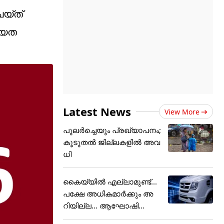
െയ്ത്
്യത
Latest News
View More
പുലര്‍ച്ചെയും പ്രഖ്യാപനം;
കൂടുതല്‍ ജില്ലകളില്‍ അവ
ധി
കൈയ്യിൽ എല്ലാമുണ്ട്...
പക്ഷേ അധികമാർക്കും അ
റിയില്ല... ആഘോഷി...