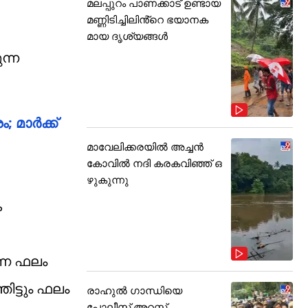
മലപ്പുറം പാണക്കാട് ഉണ്ടായ
മണ്ണിടിച്ചിലിൻ്റെ ഭയാനക
മായ ദൃശ്യങ്ങൾ
ന്ന
മാര്‍ക്ക്
മാവേലിക്കരയിൽ അച്ചൻ
കോവിൽ നദി കരകവിഞ്ഞ് ഒ
ഴുകുന്നു
ക
്നെ ഫലം
ിട്ടും ഫലം
രാഹുൽ ഗാന്ധിയെ
പോലീസ് അറസ്റ്റ്