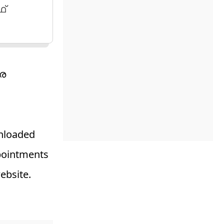
ഫ്
െ
wnloaded
ppointments
ebsite.