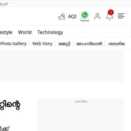
9-UP
5
AQI
Short Videos
festyle
World
Technology
y
Photo Gallery
Web Story
മമ്മൂട്ടി
മോഹൻലാൽ
ശബരിമല
റിന്റെ
ക്ക്