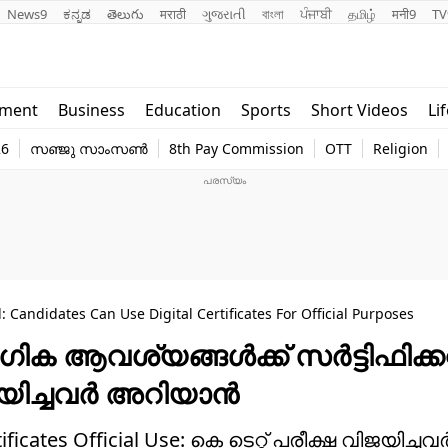
News9
ಕನ್ನಡ
తెలుగు
मराठी
ગુજરાતી
বাংলা
ਪੰਜਾਬੀ
தமிழ்
मनी9
TV
Lifestyle
Religion
nment
Business
Education
Sports
Short Videos
Li
world
Web Stor
26
സഞ്ജു സാംസൺ
8th Pay Commission
OTT
Religion
Technology
Photo
 Candidates Can Use Digital Certificates For Official Purposes
ക ആവശ്യങ്ങള്‍ക്ക് സര്‍ട്ടിഫിക്കറ്
ജയിച്ചവര്‍ അറിയാന്‍
cates Official Use: കെ ടെറ്റ് പരീക്ഷ വിജയിച്ചവര്‍