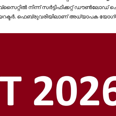
റ്റില്‍ നിന്ന് സര്‍ട്ടിഫിക്കറ്റ് ഡൗണ്‍ലോഡ് ച
യറക്ടര്‍. ഫെബ്രുവരിയിലാണ് അധ്യാപക യോഗ