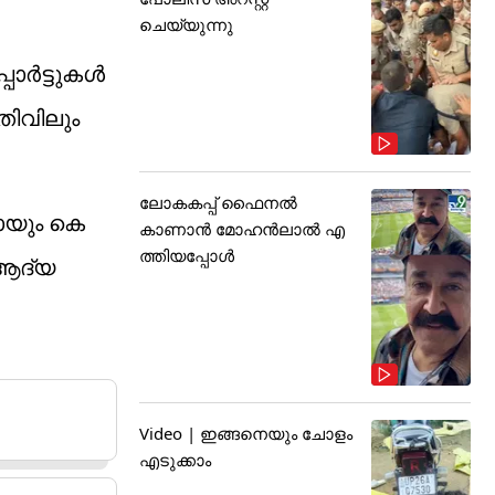
ചെയ്യുന്നു
പോർട്ടുകൾ
തിവിലും
ലോകകപ്പ് ഫൈനൽ
ായും കെ
കാണാൻ മോഹൻലാൽ എ
ത്തിയപ്പോൾ
 ആദ്യ
Video | ഇങ്ങനെയും ചോളം
എടുക്കാം