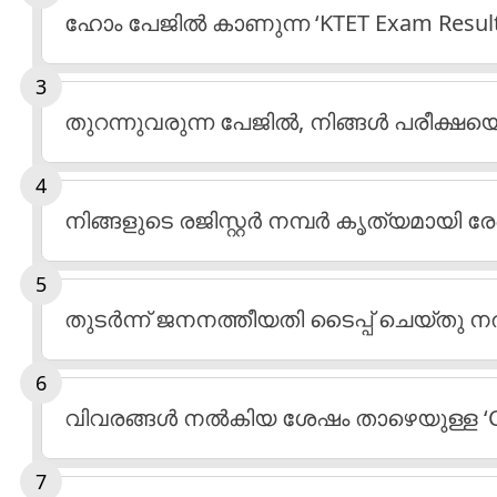
ഹോം പേജിൽ കാണുന്ന ‘KTET Exam Result’ 
തുറന്നുവരുന്ന പേജിൽ, നിങ്ങൾ പരീക്ഷയെ
നിങ്ങളുടെ രജിസ്റ്റർ നമ്പർ കൃത്യമായി രേ
തുടർന്ന് ജനനത്തീയതി ടൈപ്പ് ചെയ്തു 
വിവരങ്ങൾ നൽകിയ ശേഷം താഴെയുള്ള ‘Chec