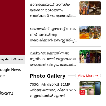
രാവിലെയോ..? സന്ധ്യ
യ്ക്കൊ? രാമായണം
വായിക്കാൻ അനുയോജ്യ
മായ സമയം....
ഓണത്തിന് എങ്ങോട്ട് പോക
ണം? അവധി ആ
ഘോഷിക്കാൻ ബെസ്റ്റ് ട്രിപ്പ്
പ്ലാൻ
വലിയ 'തുടക്ക'ത്തിന് അ
നുഗ്രഹം തേടി മണ്ണാറശാല
alayalamtv9.com
യിലെത്തി വിസ്മയ മോഹൻ
ലാ
Photo Gallery
View More
7050mAh ബാറ്ററി, 32MP
ഫ്രണ്ട് ക്യാമറ; വിവോ S2 5
ാഭ്യാസ
G ഇന്ത്യയിൽ എത്തി