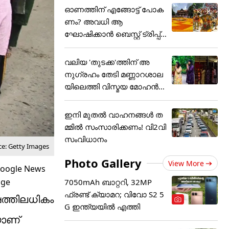
ഓണത്തിന് എങ്ങോട്ട് പോക
ണം? അവധി ആ
ഘോഷിക്കാൻ ബെസ്റ്റ് ട്രിപ്പ്
പ്ലാൻ
വലിയ 'തുടക്ക'ത്തിന് അ
നുഗ്രഹം തേടി മണ്ണാറശാല
യിലെത്തി വിസ്മയ മോഹൻ
ലാ
ഇനി മുതൽ വാഹനങ്ങൾ ത
മ്മിൽ സംസാരിക്കണം! വി2വി
സംവിധാനം
ce: Getty Images
Photo Gallery
View More
7050mAh ബാറ്ററി, 32MP
ഫ്രണ്ട് ക്യാമറ; വിവോ S2 5
ഷത്തിലധികം
G ഇന്ത്യയിൽ എത്തി
യാണ്