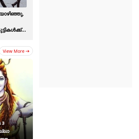
ൊഴിഞ്ഞു,
ികള്‍ക്ക്...
View More
 3
ല്ലാ
ം ഈ