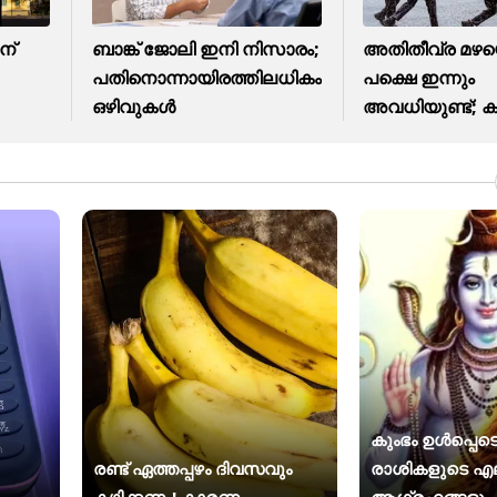
ന്
ബാങ്ക് ജോലി ഇനി നിസാരം;
അതിതീവ്ര മഴയ
പതിനൊന്നായിരത്തിലധികം
പക്ഷെ ഇന്നും
ഒഴിവുകൾ
അവധിയുണ്ട്; കുട്ട
കുംഭം ഉൾപ്പെടെ
രണ്ട് ഏത്തപ്പഴം ദിവസവും
രാശികളുടെ എ
കഴിക്കണം! കാരണം
ആഗ്രഹങ്ങളു