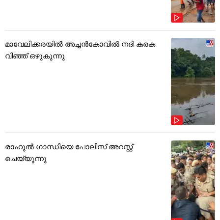
മാവേലിക്കരയിൽ അച്ചൻകോവിൽ നദി കരക
വിഞ്ഞ് ഒഴുകുന്നു
രാഹുൽ ഗാന്ധിയെ പോലീസ് അറസ്റ്റ്
ചെയ്യുന്നു