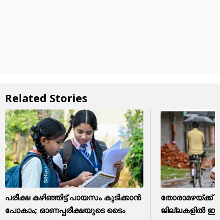
Related Stories
പരീക്ഷ കഴിഞ്ഞിട്ട് പായസം കുടിക്കാന്‍
തോരാമഴയ്ക്ക് ശ
പോകാം; ഓണപ്പരീക്ഷയുടെ ടൈം
ജില്ലകളിൽ ഇന