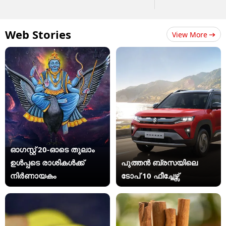
Web Stories
View More
ഓഗസ്റ്റ് 20-ഓടെ തുലാം
ഉൾപ്പടെ രാശികൾക്ക്
പുത്തൻ ബ്രസയിലെ
നിർണായകം
ടോപ് 10 ഫീച്ചേഴ്സ്