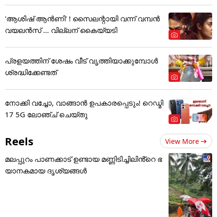
'ആശിഷ് ആൻണി' ! സൈലന്റായി വന്ന് വമ്പൻ
വയലൻസ് ... വില്ലന് കൈയ്യടി
പ്രളയത്തിന് ശേഷം വീട് വൃത്തിയാക്കുമ്പോൾ
ശ്രദ്ധിക്കേണ്ടത്
നോക്കി വച്ചോ, വാങ്ങാൻ ഉപകാരപ്പെടും! റെഡ്മി
17 5G ലോഞ്ച് ചെയ്തു
Reels
View More
മലപ്പുറം പാണക്കാട് ഉണ്ടായ മണ്ണിടിച്ചിലിൻ്റെ ഭ
യാനകമായ ദൃശ്യങ്ങൾ