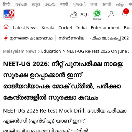
हिन्दी 
News9
ಕನ್ನಡ
తెలుగు
मराठी
ગુજરાતી
বাংলা
ਪੰਜਾਬੀ
தமிழ்
म
5
AQI
Kerala
Latest News
Kerala
Cricket
India
Entertainment
Bus
ഇന്നത്തെ കാലാവസ്ഥ
സ്വർണവില
ഫിഫ ലോകകപ്പ് 2026
India
Malayalam News
Education
> NEET-UG Re-Test 2026 On June 21
Entertainment
NEET-UG 2026: നീറ്റ് പുനഃപരീക്ഷ നാളെ:
Business
സുരക്ഷ ഉറപ്പാക്കാൻ ഇന്ന്
Education
രാജ്യവ്യാപക മോക് ഡ്രിൽ, പരീക്ഷാ
Sports
കേന്ദ്രങ്ങളിൽ ‌സുരക്ഷാ കവചം
Lifestyle
NEET-UG 2026 Re-test Mock Drill: ദേശീയ പരീക്ഷാ
world
ഏജൻസി (എൻടിഎ) യാണ് ഇന്ന്
രാജ്യവ്യാപകമായി മോക് ഡ്രിൽ