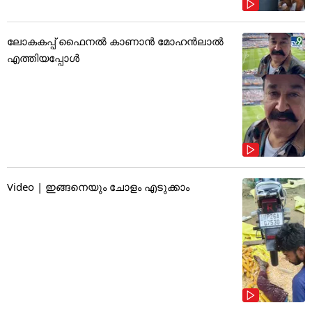
ലോകകപ്പ് ഫൈനൽ കാണാൻ മോഹൻലാൽ
എത്തിയപ്പോൾ
Video | ഇങ്ങനെയും ചോളം എടുക്കാം