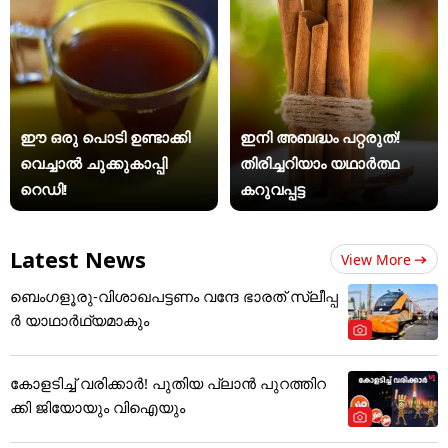
ഈ ഒരു പൊടി ഉണ്ടാക്കി
ഇനി അബദ്ധം പറ്റരുത്!
വെച്ചാൽ ചുക്കുകാപ്പി
തിരിച്ചറിയാം യഥാര്‍ത്ഥ
റെഡി!
കറുവപ്പട്ട
Latest News
View More
ബെംഗളൂരു-വിശാഖപട്ടണം വന്ദേ ഭാരത് സ്ലീപ്പ
ര്‍ യാഥാര്‍ഥ്യമാകും
കോളടിച്ച് വരിക്കാർ! പുതിയ പ്ലാൻ പുറത്തിറ
ക്കി ജിയോയും വിഐയും