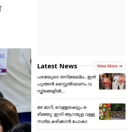
്
Latest News
View More
പഴമയുടെ തനിമയല്ല.. ഇത്
പുത്തൻ സ്റ്റൈൽ!ഓണം വ
സ്ത്രങ്ങളിൽ...
മഴ മാറി, വെള്ളകെട്ടും ഒ
ഴിഞ്ഞു; ഇനി ആറന്മുള വള്ള
സദ്യ കഴിക്കാൻ പോകാ