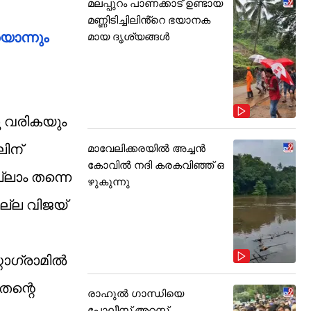
മലപ്പുറം പാണക്കാട് ഉണ്ടായ
മണ്ണിടിച്ചിലിൻ്റെ ഭയാനക
യൊന്നും
മായ ദൃശ്യങ്ങൾ
ു വരികയും
ലിന്
മാവേലിക്കരയിൽ അച്ചൻ
കോവിൽ നദി കരകവിഞ്ഞ് ഒ
ലാം തന്നെ
ഴുകുന്നു
്ല വിജയ്
റാഗ്രാമിൽ
 തന്റെ
രാഹുൽ ഗാന്ധിയെ
പോലീസ് അറസ്റ്റ്