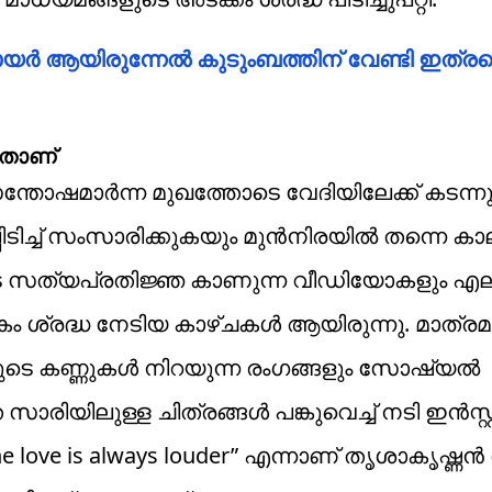
 നായർ ആയിരുന്നേൽ കുടുംബത്തിന് വേണ്ടി ഇത്ര
്ടതാണ്
തോഷമാർന്ന മുഖത്തോടെ വേദിയിലേക്ക് കടന്ന
ിടിച്ച് സംസാരിക്കുകയും മുൻനിരയിൽ തന്നെ കാ
ുടെ സത്യപ്രതിജ്ഞ കാണുന്ന വീഡിയോകളും എല്
രദ്ധ നേടിയ കാഴ്ചകൾ ആയിരുന്നു. മാത്രമല
ടെ കണ്ണുകൾ നിറയുന്ന രംഗങ്ങളും സോഷ്യൽ
രിയിലുള്ള ചിത്രങ്ങൾ പങ്കുവെച്ച് നടി ഇൻസ്റ്
The love is always louder” എന്നാണ് തൃശാകൃഷ്ണൻ