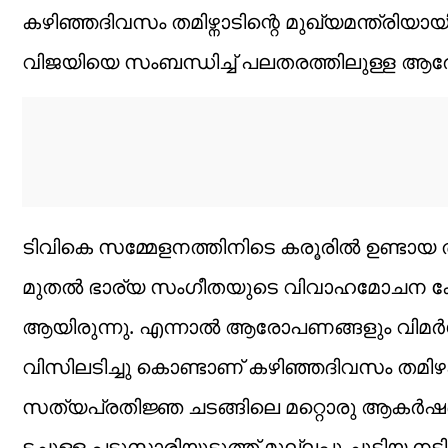
കഴിഞ്ഞദിവസം തമിഴ്നാടിന്റെ മുഖ്യമന്ത്രിയ
വിജയിയെ സംബന്ധിച്ച് പലതരത്തിലുള്ള ആര
ടിവികെ സമ്മേളനത്തിനിടെ കരൂരിൽ ഉണ്ടായ തി
മുതൽ ഭാര്യ സംഗീതയുടെ വിവാഹമോചന കേസ്
ആയിരുന്നു. എന്നാൽ ആരോപണങ്ങളും വിമർശന
വിസിലടിച്ചു കൊണ്ടാണ് കഴിഞ്ഞദിവസം തമിഴകത
സത്യപ്രതി‍ജ്ഞ ചടങ്ങിലെ മറ്റൊരു ആകർ
ടച്ചുള്ള പട്ടുസാരിയുടുത്ത് മുല്ലപ്പൂ ചൂടിയ നടി