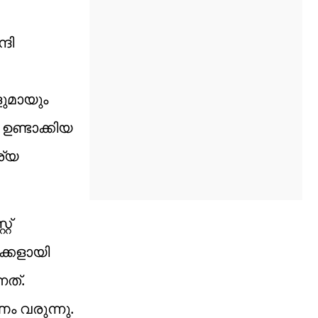
്ദി
ളുമായും
ണ്ടാക്കിയ
ശ്യ
റ്
ക്കളായി
നത്.
ം വരുന്നു.