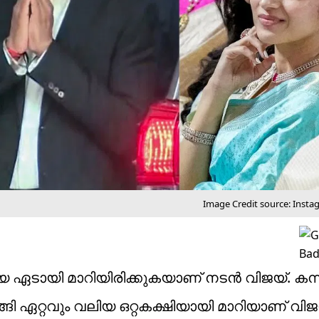
Image Credit source: Insta
തിയ ഏടായി മാറിയിരിക്കുകയാണ് നടൻ വിജയ്. കന്
ി ഏറ്റവും വലിയ ഒറ്റകക്ഷിയായി മാറിയാണ് വിജയ