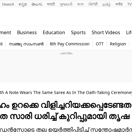
News9
ಕನ್ನಡ
తెలుగు
मराठी
ગુજરાતી
বাংলা
ਪੰਜਾਬੀ
தமிழ்
मनी9
TV
Lifestyle
Religion
nment
Business
Education
Sports
Short Videos
Li
world
Web Stor
26
സഞ്ജു സാംസൺ
8th Pay Commission
OTT
Religion
Technology
Photo
ith A Note Wears The Same Saree As In The Oath-Taking Ceremoney
ഹം ഉറക്കെ വിളിച്ചറിയക്കപ്പെടേണ്ടത
ാരി ധരിച്ച് കുറിപ്പുമായി തൃഷ
ൺഫിഡൻസോടെ തല ഉയർത്തിപ്പിടിച്ച് സന്തോഷമാർന