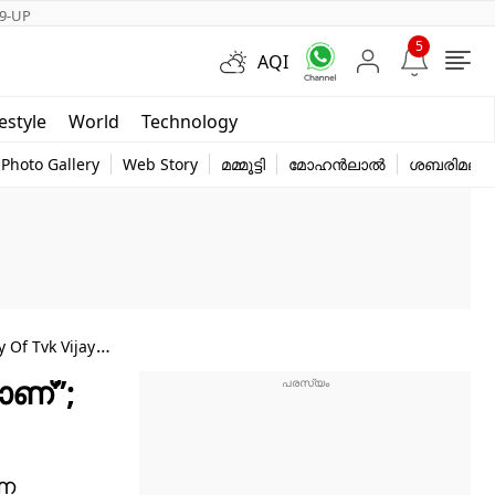
9-UP
5
AQI
Short Videos
festyle
World
Technology
y
Photo Gallery
Web Story
മമ്മൂട്ടി
മോഹൻലാൽ
ശബരിമല
 Of Tvk Vijay
ാണ്”;
്ന