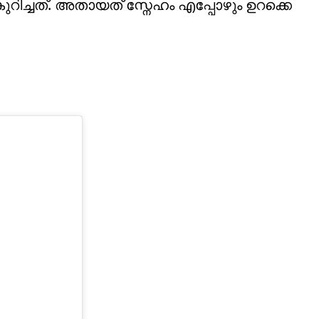
ിച്ചത്. അതായത് സ്നേഹം എപ്പോഴും ഉറക്കെ