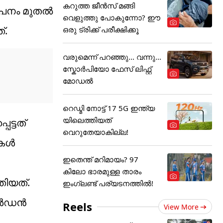
കറുത്ത ജീൻസ് മങ്ങി
യാപനം മുതൽ
വെളുത്തു പോകുന്നോ? ഈ
്.
ഒരു ട്രിക്ക് പരീക്ഷിക്കൂ
വരുമെന്ന് പറഞ്ഞു... വന്നു...
സ്കോർപിയോ ഫേസ് ലിഫ്റ്റ്
മോഡൽ
റെഡ്മി നോട്ട് 17 5G ഇന്ത്യ
യിലെത്തിയത്
ട്ടത്
വെറുതേയാകില്ല!
ികൾ
ഇതെന്ത് മറിമായം? 97
കിലോ ഭാരമുള്ള താരം
തിയത്.
ഇംഗ്ലണ്ട് പര്യടനത്തില്‍!
ഗോൾഡൻ
Reels
View More