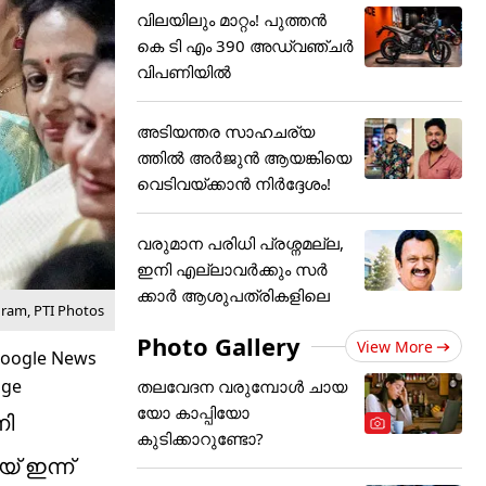
വിലയിലും മാറ്റം! പുത്തൻ
കെ ടി എം 390 അഡ്വഞ്ചർ
വിപണിയിൽ
അടിയന്തര സാഹചര്യ
ത്തിൽ അർജുൻ ആയങ്കിയെ
വെടിവയ്ക്കാൻ നിർദ്ദേശം!
വരുമാന പരിധി പ്രശ്നമല്ല,
ഇനി എല്ലാവർക്കും സർ
ക്കാർ ആശുപത്രികളിലെ
gram, PTI Photos
Photo Gallery
View More
തലവേദന വരുമ്പോൾ ചായ
യോ കാപ്പിയോ
നി
കുടിക്കാറുണ്ടോ?
് ഇന്ന്