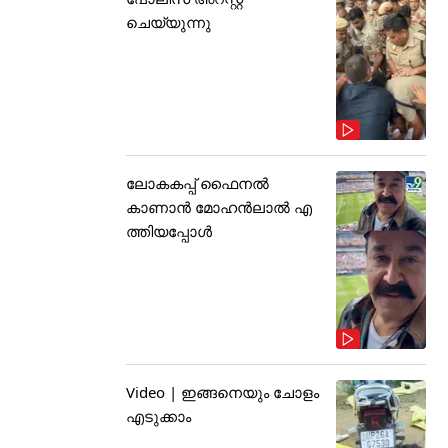
ചെയ്യുന്നു
ലോകകപ്പ് ഫൈനൽ
കാണാൻ മോഹൻലാൽ എ
ത്തിയപ്പോൾ
Video | ഇങ്ങനെയും ചോളം
എടുക്കാം