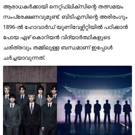
Technology
ആരാധകർക്കായി നെറ്റ്ഫ്ലിക്സിന്റെ തത്സമയം
Religion
സംപ്രേക്ഷണവുമുണ്ട്. ബിടിഎസിന്റെ അരിരം​ഗും
1896-ൽ ഹോവാർഡ് യൂണിവേഴ്സിറ്റിയിൽ പഠിക്കാൻ
Web Story
പോയ ഏഴ് കൊറിയൻ വിദ്യാർത്ഥികളുടെ
Photo
ചരിത്രവും തമ്മിലുള്ള ബന്ധമാണ് ഇപ്പോൾ
Short Videos
ചർച്ചയാവുന്നത്.