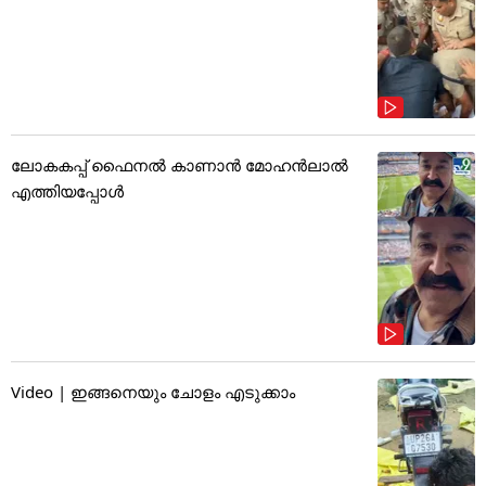
ലോകകപ്പ് ഫൈനൽ കാണാൻ മോഹൻലാൽ
എത്തിയപ്പോൾ
Video | ഇങ്ങനെയും ചോളം എടുക്കാം