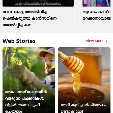
വേദനകളെ അതിജീവിച്ച
തുടക്കം കണ്ട് 
പെൺകരുത്ത്; കാന്‍സറിനെ
മറക്കാനാവാത്ത ​ഗി
തോൽപ്പിച്ച കഥ
Web Stories
View More
മഴക്കാലത്ത് വേഗത്തിൽ
വളരുന്ന പച്ചക്കറികൾ;
വീട്ടിൽ തന്നെ കൃഷി
തേൻ കുടിച്ചാൽ പ്രമേഹം
ചെയ്യാം
ഉണ്ടാകുമോ?