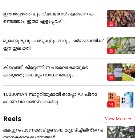
ഈന്തപ്പഴത്തിലും വ്യാജനോ! എങ്ങനെ ക
ണ്ടെത്താം; ഇതാ എളുപ്പവഴി
മുഖക്കുരുവും പാടുകളും മാറും, ചർമ്മകാന്തിക്ക്
ഈ ഇല മതി!
കിറ്റെത്തി കിറ്റെത്തി സപ്ലൈകോയുടെ
കിറ്റെത്തി;വിലയും സാധനങ്ങളും...
10000mAh ബാറ്ററിയുമായി ഓപ്പോ A7 പ്രോ
മാക്സ് ലോഞ്ച് ചെയ്തു
Reels
View More
മലപ്പുറം പാണക്കാട് ഉണ്ടായ മണ്ണിടിച്ചിലിൻ്റെ ഭ
യാനകമായ ദൃശ്യങ്ങൾ