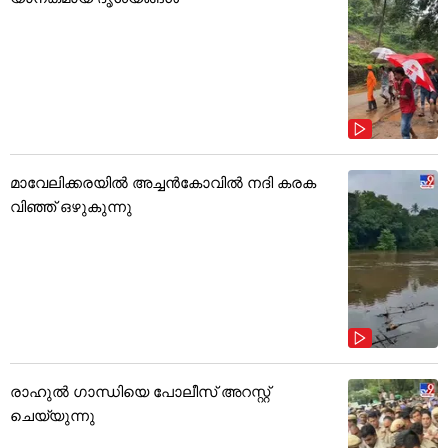
മാവേലിക്കരയിൽ അച്ചൻകോവിൽ നദി കരക
വിഞ്ഞ് ഒഴുകുന്നു
രാഹുൽ ഗാന്ധിയെ പോലീസ് അറസ്റ്റ്
ചെയ്യുന്നു