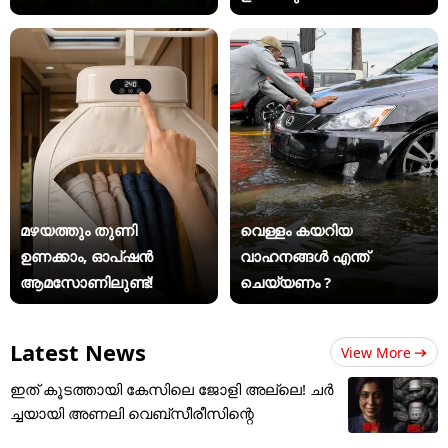
മഴയത്തും തുണി
വെള്ളം കയറിയ
ഉണക്കാം, ഓപ്ഷൻ
വാഹനങ്ങൾ എന്ത്
ആമസോണിലുണ്ട്!
ചെയ്യണം ?
Latest News
View More
ഇത് കൂടത്തായി കേസിലെ ജോളി അല്ലെ! ചർ
ച്ചയായി അണലി വെബ്സീരീസിന്റെ