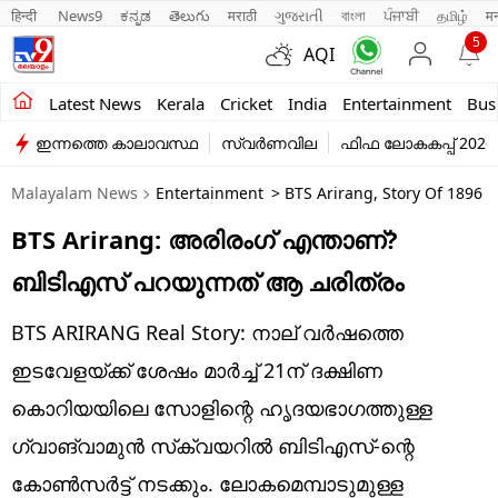
हिन्दी 
News9
ಕನ್ನಡ
తెలుగు
मराठी
ગુજરાતી
বাংলা
ਪੰਜਾਬੀ
தமிழ்
म
5
AQI
Kerala
Latest News
Kerala
Cricket
India
Entertainment
Bus
ഇന്നത്തെ കാലാവസ്ഥ
സ്വർണവില
ഫിഫ ലോകകപ്പ് 2026
India
Malayalam News
Entertainment
> BTS Arirang, Story Of 1896 
Entertainment
BTS Arirang: അരിരം​ഗ് എന്താണ്?
Business
ബിടിഎസ് പറയുന്നത് ആ ചരിത്രം
Education
BTS ARIRANG Real Story: നാല് വർഷത്തെ
Sports
ഇടവേളയ്ക്ക് ശേഷം മാർച്ച് 21ന് ദക്ഷിണ
Lifestyle
കൊറിയയിലെ സോളിന്റെ ഹൃദയഭാഗത്തുള്ള
ഗ്വാങ്‌വാമുൻ സ്‌ക്വയറിൽ ബിടിഎസ്-ന്റെ
world
കോൺസർട്ട് നടക്കും. ലോകമെമ്പാടുമുള്ള