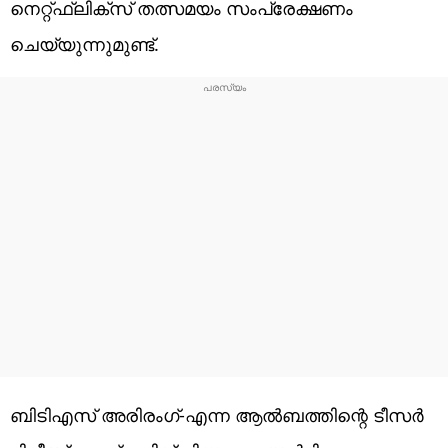
നെറ്റ്ഫ്ലിക്സ് തത്സമയം സംപ്രേക്ഷണം
ചെയ്യുന്നുമുണ്ട്.
ബിടിഎസ് അരിരം​ഗ്-എന്ന ആൽബത്തിന്റെ ടീസർ