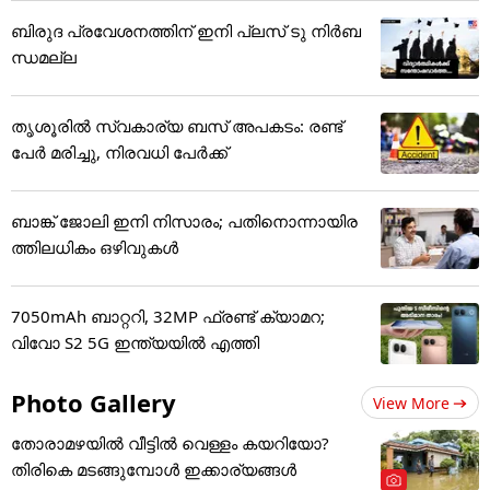
ബിരുദ പ്രവേശനത്തിന് ഇനി പ്ലസ് ടു നിർബ
ന്ധമല്ല
തൃശൂരിൽ സ്വകാര്യ ബസ് അപകടം: രണ്ട്
പേർ മരിച്ചു, നിരവധി പേർക്ക്
ബാങ്ക് ജോലി ഇനി നിസാരം; പതിനൊന്നായിര
ത്തിലധികം ഒഴിവുകൾ
7050mAh ബാറ്ററി, 32MP ഫ്രണ്ട് ക്യാമറ;
വിവോ S2 5G ഇന്ത്യയിൽ എത്തി
Photo Gallery
View More
തോരാമഴയിൽ വീട്ടിൽ വെള്ളം കയറിയോ?
തിരികെ മടങ്ങുമ്പോൾ ഇക്കാര്യങ്ങൾ