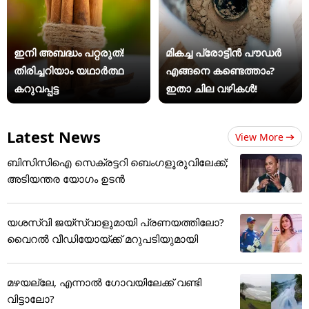
ഇനി അബദ്ധം പറ്റരുത്!
മികച്ച പ്രോട്ടീൻ പൗഡർ
തിരിച്ചറിയാം യഥാര്‍ത്ഥ
എങ്ങനെ കണ്ടെത്താം?
കറുവപ്പട്ട
ഇതാ ചില വഴികൾ!
Latest News
View More
ബിസിസിഐ സെക്രട്ടറി ബെംഗളൂരുവിലേക്ക്;
അടിയന്തര യോഗം ഉടന്‍
യശസ്വി ജയ്‌സ്വാളുമായി പ്രണയത്തിലോ?
വൈറൽ വീഡിയോയ്ക്ക് മറുപടിയുമായി
മഴയല്ലേ, എന്നാൽ ഗോവയിലേക്ക് വണ്ടി
വിട്ടാലോ?