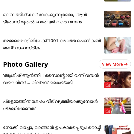
ഓണത്തിന് കാറ് നോക്കുന്നുണ്ടോ, ആൾ
ട്രോസ് മുതൽ ഹാരിയർ വരെ വമ്പൻ
അമ്മത്തൊട്ടിലിലേക്ക് 1001-ാമത്തെ പെൺകൺ
മണി! സഹസ്രിക...
Photo Gallery
View More
'ആശിഷ് ആൻണി' ! സൈലന്റായി വന്ന് വമ്പൻ
വയലൻസ് ... വില്ലന് കൈയ്യടി
പ്രളയത്തിന് ശേഷം വീട് വൃത്തിയാക്കുമ്പോൾ
ശ്രദ്ധിക്കേണ്ടത്
നോക്കി വച്ചോ, വാങ്ങാൻ ഉപകാരപ്പെടും! റെഡ്മി