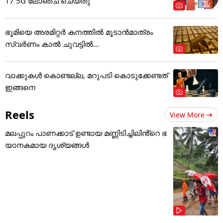
17 5G ലോഞ്ച് ചെയ്തു
ഭൂമിയെ അരമിറ്റർ കനത്തിൽ മൂടാൻമാത്രം
സ്വർണം കാൽ ചുവട്ടിൽ...
വാക്കുകൾ കൊണ്ടല്ല, മറുപടി കൊടുക്കേണ്ടത്
ഇങ്ങനെ
Reels
View More
മലപ്പുറം പാണക്കാട് ഉണ്ടായ മണ്ണിടിച്ചിലിൻ്റെ ഭ
യാനകമായ ദൃശ്യങ്ങൾ