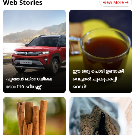
Web Stories
View More
ഈ ഒരു പൊടി ഉണ്ടാക്കി
പുത്തൻ ബ്രസയിലെ
വെച്ചാൽ ചുക്കുകാപ്പി
ടോപ് 10 ഫീച്ചേഴ്സ്
റെഡി!