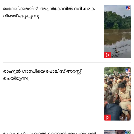
മാവേലിക്കരയിൽ അച്ചൻകോവിൽ നദി കരക
വിഞ്ഞ് ഒഴുകുന്നു
രാഹുൽ ഗാന്ധിയെ പോലീസ് അറസ്റ്റ്
ചെയ്യുന്നു
ലോകകപ്പ് ഫൈനൽ കാണാൻ മോഹൻലാൽ