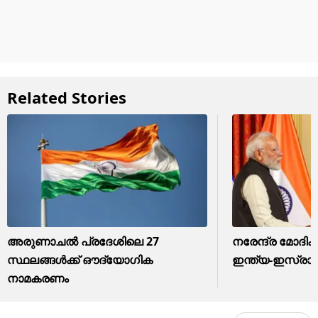
Related Stories
അരുണാചൽ പ്രദേശിലെ 27
നരേന്ദ്ര മോദിക്ക
സ്ഥലങ്ങൾക്ക് ഔദ്യോഗിക
ഇന്ത്യ-ഇസ്രായ
നാമകരണം