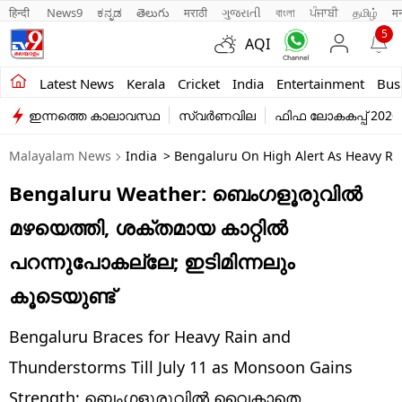
हिन्दी 
News9
ಕನ್ನಡ
తెలుగు
मराठी
ગુજરાતી
বাংলা
ਪੰਜਾਬੀ
தமிழ்
म
5
AQI
Kerala
Latest News
Kerala
Cricket
India
Entertainment
Bus
ഇന്നത്തെ കാലാവസ്ഥ
സ്വർണവില
ഫിഫ ലോകകപ്പ് 2026
India
Malayalam News
India
> Bengaluru On High Alert As Heavy Rai
Entertainment
Bengaluru Weather: ബെംഗളൂരുവില്‍
Business
മഴയെത്തി, ശക്തമായ കാറ്റില്‍
Education
പറന്നുപോകല്ലേ; ഇടിമിന്നലും
Sports
കൂടെയുണ്ട്‌
Lifestyle
Bengaluru Braces for Heavy Rain and
world
Thunderstorms Till July 11 as Monsoon Gains
Strength: ബെംഗളൂരുവില്‍ വൈകാതെ