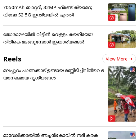
7050mAh ബാറ്ററി, 32MP ഫ്രണ്ട് ക്യാമറ;
വിവോ S2 5G ഇന്ത്യയിൽ എത്തി
തോരാമഴയിൽ വീട്ടിൽ വെള്ളം കയറിയോ?
തിരികെ മടങ്ങുമ്പോൾ ഇക്കാര്യങ്ങൾ
Reels
View More
മലപ്പുറം പാണക്കാട് ഉണ്ടായ മണ്ണിടിച്ചിലിൻ്റെ ഭ
യാനകമായ ദൃശ്യങ്ങൾ
മാവേലിക്കരയിൽ അച്ചൻകോവിൽ നദി കരക