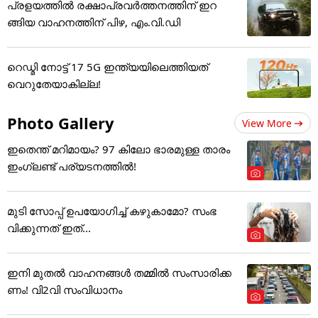
പ്രളയത്തിൽ രക്ഷാപ്രവർത്തനത്തിന് ഇറ
ങ്ങിയ വാഹനത്തിന് പിഴ, എം.വി.ഡി
റെഡ്മി നോട്ട് 17 5G ഇന്ത്യയിലെത്തിയത്
വെറുതേയാകില്ല!
Photo Gallery
View More
ഇതെന്ത് മറിമായം? 97 കിലോ ഭാരമുള്ള താരം
ഇംഗ്ലണ്ട് പര്യടനത്തില്‍!
മുടി സോപ്പ് ഉപയോഗിച്ച് കഴുകാമോ? സംഭ
വിക്കുന്നത് ഇത്...
ഇനി മുതൽ വാഹനങ്ങൾ തമ്മിൽ സംസാരിക്ക
ണം! വി2വി സംവിധാനം