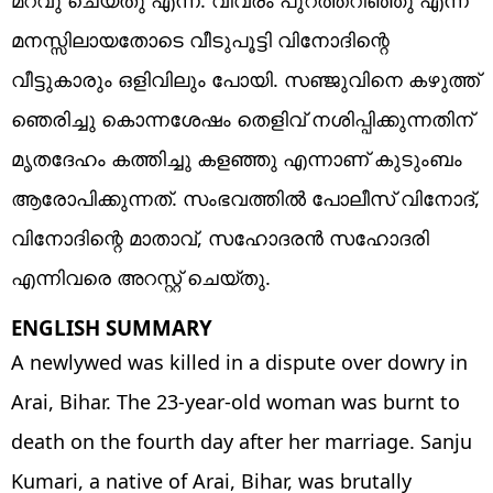
മനസ്സിലായതോടെ വീടുപൂട്ടി വിനോദിന്റെ
വീട്ടുകാരും ഒളിവിലും പോയി. സഞ്ജുവിനെ കഴുത്ത്
ഞെരിച്ചു കൊന്നശേഷം തെളിവ് നശിപ്പിക്കുന്നതിന്
മൃതദേഹം കത്തിച്ചു കളഞ്ഞു എന്നാണ് കുടുംബം
ആരോപിക്കുന്നത്. സംഭവത്തിൽ പോലീസ് വിനോദ്,
വിനോദിന്റെ മാതാവ്, സഹോദരൻ സഹോദരി
എന്നിവരെ അറസ്റ്റ് ചെയ്തു.
ENGLISH SUMMARY
A newlywed was killed in a dispute over dowry in
Arai, Bihar. The 23-year-old woman was burnt to
death on the fourth day after her marriage. Sanju
Kumari, a native of Arai, Bihar, was brutally