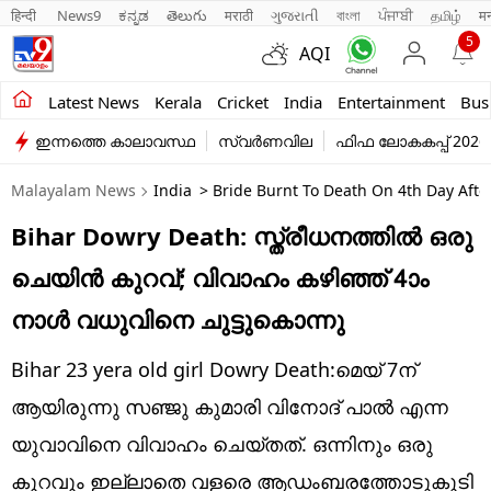
हिन्दी 
News9
ಕನ್ನಡ
తెలుగు
मराठी
ગુજરાતી
বাংলা
ਪੰਜਾਬੀ
தமிழ்
म
5
AQI
Kerala
Latest News
Kerala
Cricket
India
Entertainment
Bus
ഇന്നത്തെ കാലാവസ്ഥ
സ്വർണവില
ഫിഫ ലോകകപ്പ് 2026
India
Malayalam News
India
> Bride Burnt To Death On 4th Day Afte
Entertainment
Bihar Dowry Death: സ്ത്രീധനത്തിൽ ഒരു
Business
ചെയിൻ കുറവ്; വിവാഹം കഴിഞ്ഞ് 4ാം
Education
നാൾ വധുവിനെ ചുട്ടുകൊന്നു
Sports
Bihar 23 yera old girl Dowry Death:മെയ് 7ന്
Lifestyle
ആയിരുന്നു സഞ്ജു കുമാരി വിനോദ് പാൽ എന്ന
യുവാവിനെ വിവാഹം ചെയ്തത്. ഒന്നിനും ഒരു
world
കുറവും ഇല്ലാതെ വളരെ ആഡംബരത്തോടുകൂടി