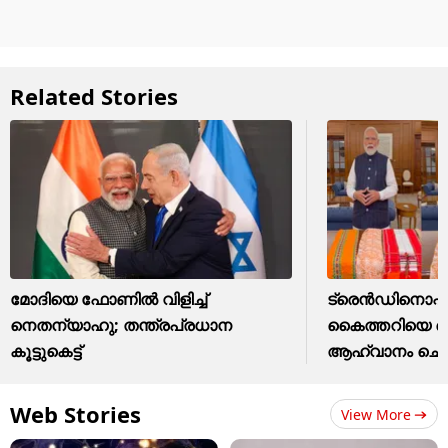
Related Stories
മോദിയെ ഫോണിൽ വിളിച്ച്
ട്രെന്‍ഡിനൊപ്പം 
നെതന്യാഹു; തന്ത്രപ്രധാന
കൈത്തറിയെ നെ
കൂട്ടുകെട്ട്
ആഹ്വാനം ചെയ
Web Stories
View More