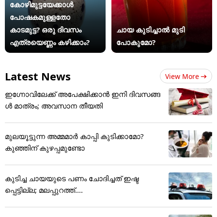
കോഴിമുട്ടയേക്കാൾ
പോഷകമുള്ളതോ
കാടമുട്ട? ഒരു ദിവസം
ചായ കുടിച്ചാൽ മുടി
എത്രയെണ്ണം കഴിക്കാം?
പോകുമോ?
Latest News
View More
ഇഗ്നോവിലേക്ക് അപേക്ഷിക്കാൻ ഇനി ദിവസങ്ങ
ൾ മാത്രം; അവസാന തീയതി
മുലയൂട്ടുന്ന അമ്മമാർ കാപ്പി കുടിക്കാമോ?
കുഞ്ഞിന് കുഴപ്പമുണ്ടോ
കുടിച്ച ചായയുടെ പണം ചോദിച്ചത് ഇഷ്ട
പ്പെട്ടില്ല; മലപ്പുറത്ത്....