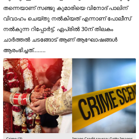
Technology
തന്നെയാണ് സഞ്ജു കുമാരിയെ വിനോദ് പാലിന്
Religion
വിവാഹം ചെയ്തു നൽകിയത് എന്നാണ് പോലീസ്
നൽകുന്ന റിപ്പോർട്ട്. ഏപ്രിൽ 30ന് തിലകം
Web Story
ചാർത്തൽ‌ ചടങ്ങോട് ആണ് ആഘോഷങ്ങൾ
Photo
ആരംഭിച്ചത്........
Short Videos
Crime (3)
Image Credit source: Getty Images