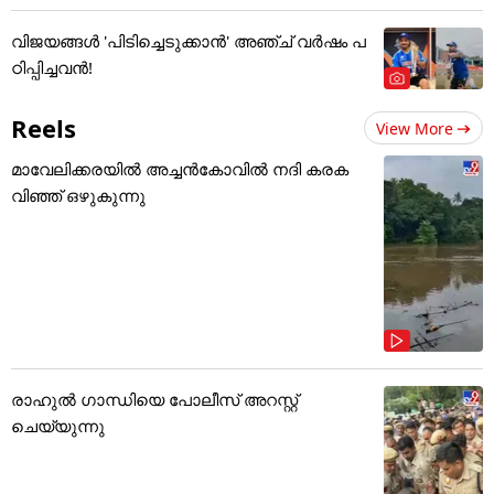
വിജയങ്ങൾ 'പിടിച്ചെടുക്കാൻ' അ‌ഞ്ച് വർഷം പ
ഠിപ്പിച്ചവൻ!
Reels
View More
മാവേലിക്കരയിൽ അച്ചൻകോവിൽ നദി കരക
വിഞ്ഞ് ഒഴുകുന്നു
രാഹുൽ ഗാന്ധിയെ പോലീസ് അറസ്റ്റ്
ചെയ്യുന്നു