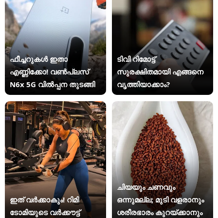
ഫീച്ചറുകൾ ഇതാ
ടിവി റിമോട്ട്
എണ്ണിക്കോ! വൺപ്ലസ്
സുരക്ഷിതമായി എങ്ങനെ
N6x 5G വിൽപ്പന തുടങ്ങി
വൃത്തിയാക്കാം?
ചിയയും ചണവും
ഇത് വർക്കാകും! റിമി
ഒന്നുമല്ല; മുടി വളരാനും
ടോമിയുടെ വർക്കൗട്ട്
ശരീരഭാരം കുറയ്ക്കാനും