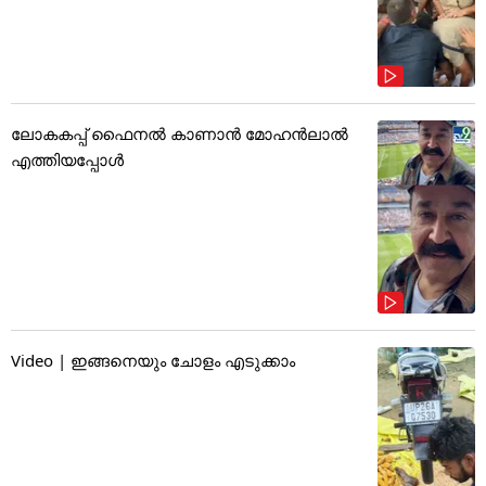
ലോകകപ്പ് ഫൈനൽ കാണാൻ മോഹൻലാൽ
എത്തിയപ്പോൾ
Video | ഇങ്ങനെയും ചോളം എടുക്കാം