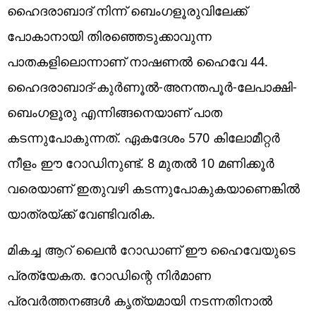
ഹൈദരാബാദ് നിന്ന് ബെംഗളൂരുവിലേക്ക്
പോകാനായി തിരഞ്ഞെടുക്കാവുന്ന
പാതകളിലൊന്നാണ് നാഷണല്‍ ഹൈവേ 44.
ഹൈദരാബാദ്-കുര്‍ണൂല്‍-അനന്തപൂര്‍-ലേപാക്ഷി-
ബെംഗളൂരു എന്നിങ്ങനെയാണ് പാത
കടന്നുപോകുന്നത്. ഏകദേശം 570 കിലോമീറ്റര്‍
നീളം ഈ റോഡിനുണ്ട്. 8 മുതല്‍ 10 മണിക്കൂര്‍
വരെയാണ് ഇതുവഴി കടന്നുപോകുകയാണെങ്കില്‍
യാത്രയ്ക്ക് വേണ്ടിവരിക.
മികച്ച ആറ് ലൈന്‍ റോഡാണ് ഈ ഹൈവേയുടെ
പ്രത്യേകത. റോഡിന്റെ നിര്‍മാണ
പ്രവര്‍ത്തനങ്ങള്‍ കൃത്യമായി നടന്നതിനാല്‍