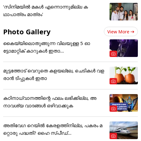
‘സിനിമയിൽ മകൾ എന്നൊന്നുമില്ല ക
ഥാപാത്രം മാത്രം’
Photo Gallery
View More
കൈയ്യിലൊതുങ്ങുന്ന വിലയുള്ള 5 ഓ
ട്ടോമാറ്റിക് കാറുകൾ ഇതാ...
മുട്ടത്തോട് വെറുതെ കളയല്ലേ, ചെടികൾ വള
രാൻ ടിപ്പുകൾ ഇതാ
കഠിനാധ്വാനത്തിന്റെ ഫലം ലഭിക്കില്ല, അ
നാവശ്യ വാദങ്ങൾ ഒഴിവാക്കുക
അതിവേഗ റെയില്‍ കേരളത്തിനില്ല, പകരം മ
റ്റൊരു പദ്ധതി? ഹൈ സ്പീഡ്...