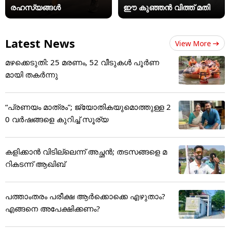
രഹസ്യങ്ങൾ
ഈ കുഞ്ഞൻ വിത്ത് മതി
Latest News
View More
മഴക്കെടുതി: 25 മരണം, 52 വീ‌ടുകൾ പൂർണ
മായി തകർന്നു
“പ്രണയം മാത്രം”; ജ്യോതികയുമൊത്തുള്ള 2
0 വർഷങ്ങളെ കുറിച്ച് സൂര്യ
കളിക്കാന്‍ വിടില്ലെന്ന് അച്ഛന്‍; തടസങ്ങളെ മ
റികടന്ന് ആഖിബ്‌
പത്താംതരം പരീക്ഷ ആര്‍ക്കൊക്കെ എഴുതാം?
എങ്ങനെ അപേക്ഷിക്കണം?