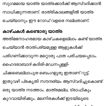
സുഗമമായ യാത്ര യാത്രക്കാര്‍ക്ക് ആസ്വദിക്കാന്‍
സാധിക്കുന്നതാണ്. രാത്രികാലങ്ങളില്‍ യാത്ര
ചെയ്യാനും ഈ റോഡ് വളരെ നല്ലതാണ്.
കാഴ്ചകള്‍ കണ്ടൊരു യാത്ര
അതിമനോഹരമായ കാഴ്ചകളെല്ലാം കണ്ട് യാത്ര
ചെയ്യാന്‍ താത്പര്യമുള്ള ആളുകള്‍ക്ക്
പരിഗണിക്കാവുന്ന മറ്റൊരു പാത പരിചയപ്പെടാം.
ഹൈദരാബാദ്-കദിരി-മഡനപ്പള്ളി-
ചിക്കബെല്ലാപുര-ബെംഗളൂരു ഇതാണ് റൂട്ട്.
ഇതുവഴി പ്രകൃതി സൗന്ദര്യം ആസ്വദിച്ചുകൊണ്ട്
ഒരു യാത്ര നടത്താം. മാത്രമല്ല, ട്രാഫികും
കുറവായിരിക്കും. മലനിരകള്‍ക്ക് ഇടയിലൂടെ