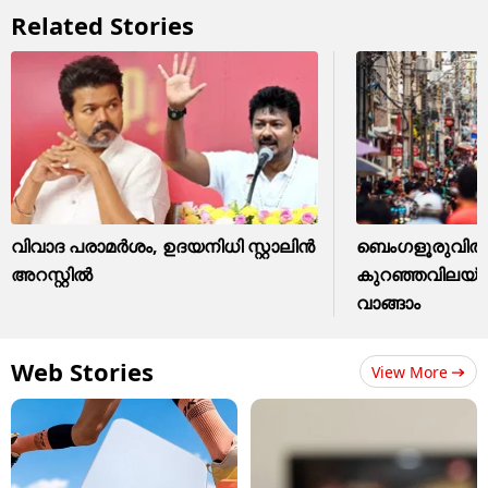
Related Stories
വിവാദ പരാമർശം, ഉദയനിധി സ്റ്റാലിൻ
ബെംഗളൂരുവില്‍ 
അറസ്റ്റിൽ
കുറഞ്ഞവിലയ്ക്
വാങ്ങാം
Web Stories
View More