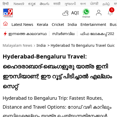
हिन्दी 
News9
ಕನ್ನಡ
తెలుగు
मराठी
ગુજરાતી
বাংলা
ਪੰਜਾਬੀ
தமிழ்
म
5
AQI
Kerala
Latest News
Kerala
Cricket
India
Entertainment
Bus
ഇന്നത്തെ കാലാവസ്ഥ
സ്വർണവില
ഫിഫ ലോകകപ്പ് 2026
India
Malayalam News
India
> Hyderabad To Bengaluru Travel Guide 
Entertainment
Hyderabad-Bengaluru Travel:
Business
ഹൈദരാബാദ്-ബെംഗളൂരു യാത്ര ഇനി
Education
ഈസിയാണ്; ഈ റൂട്ട് പിടിച്ചാല്‍ എല്ലാം
Sports
സെറ്റ്‌
Lifestyle
Hyderabad to Bengaluru Trip: Fastest Routes,
world
Distance and Travel Options: റോഡ് വഴി കാറിലും
ബസ്സിലുമെല്ലാം യാത്ര ചെയ്യുന്നതിനേക്കാള്‍