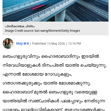
പ്രതീകാത്മക ചിത്രം
Image Credit source: kan wang/Moment/Getty Images
Shiji M K
|
Published:
13 May 2026 | 12:16 PM
ബെംഗളൂരുവിനും ഹൈദരാബാദിനും ഇടയില്‍
നിരവധിയാളുകള്‍ ദിനംപ്രതി യാത്ര ചെയ്യുന്നു.
എന്നാല്‍ മോശമായ റോഡുകളും,
ഗതാഗതക്കുരുക്കും യാത്ര മോശമാക്കുന്നു.
ഹൈദരാബാദ് മുതല്‍ ബെംഗളൂരു വരെയുള്ള
യാത്രയില്‍ സഞ്ചാരികള്‍ പലപ്പോഴും നേരിടുന്ന
ധാരാളം വെല്ലുവിളികളാണ്. ഇരുനഗരങ്ങള്‍ക്കും