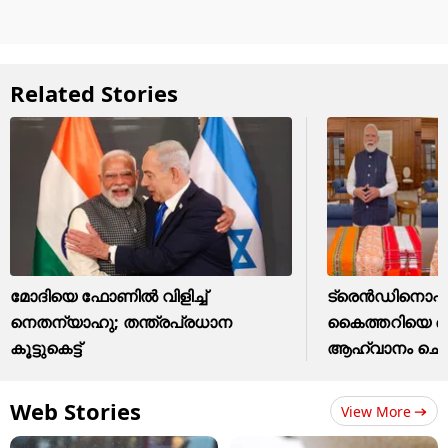
Related Stories
മോദിയെ ഫോണിൽ വിളിച്ച്
ട്രെന്‍ഡിനൊപ്പം 
നെതന്യാഹു; തന്ത്രപ്രധാന
കൈത്തറിയെ നെ
കൂട്ടുകെട്ട്
ആഹ്വാനം ചെയ
Web Stories
View More