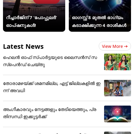
റീച്ചാർജിന് 7 ‘പോപ്പുലർ’
ഓഗസ്റ്റ് 8 മുതൽ ഭാഗ്യം
ഓപ്ഷനുകൾ!
കടാക്ഷിക്കുന്ന 4 രാശികൾ
Latest News
View More
ഹെലന്‍ ഓഫ് സ്പാര്‍ട്ടയുടെ ലൈസന്‍സ് സ
സ്‌പെന്‍ഡ് ചെയ്തു
തോരാമഴയ്ക്ക് ശമനമില്ല, എട്ട് ജില്ലകളിൽ ഇ
ന്ന് അവധി
അംഗീകാരവും നേട്ടങ്ങളും തേടിയെത്തും, പ്ര
തിസന്ധി ഇക്കൂട്ടർക്ക്