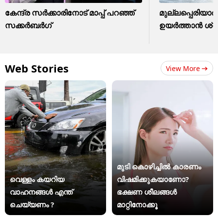
കേന്ദ്ര സർക്കാരിനോട് മാപ്പ് പറഞ്ഞ്
മുല്ലപ്പെരിയാർ 
സക്കർബർഗ്
ഉയർത്താൻ ശ്രമിക
Web Stories
View More
മുടി കൊഴിച്ചിൽ കാരണം
വെള്ളം കയറിയ
വിഷമിക്കുകയാണോ?
വാഹനങ്ങൾ എന്ത്
ഭക്ഷണ ശീലങ്ങൾ
ചെയ്യണം ?
മാറ്റിനോക്കൂ