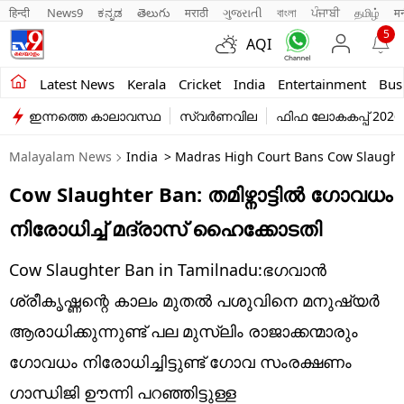
हिन्दी 
News9
ಕನ್ನಡ
తెలుగు
मराठी
ગુજરાતી
বাংলা
ਪੰਜਾਬੀ
தமிழ்
म
5
AQI
Kerala
Latest News
Kerala
Cricket
India
Entertainment
Bus
ഇന്നത്തെ കാലാവസ്ഥ
സ്വർണവില
ഫിഫ ലോകകപ്പ് 2026
India
Malayalam News
India
> Madras High Court Bans Cow Slaught
Entertainment
Cow Slaughter Ban: തമിഴ്നാട്ടിൽ ഗോവധം
Business
നിരോധിച്ച് മദ്രാസ് ഹൈക്കോടതി
Education
Cow Slaughter Ban in Tamilnadu:ഭഗവാൻ
Sports
ശ്രീകൃഷ്ണന്റെ കാലം മുതൽ പശുവിനെ മനുഷ്യർ
Lifestyle
ആരാധിക്കുന്നുണ്ട് പല മുസ്ലിം രാജാക്കന്മാരും
ഗോവധം നിരോധിച്ചിട്ടുണ്ട് ഗോവ സംരക്ഷണം
world
ഗാന്ധിജി ഊന്നി പറഞ്ഞിട്ടുള്ള