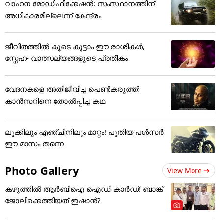
വാഹന മോഡിഫിക്കേഷൻ: സംസ്ഥാനത്തിന്
അ‌ധികാരമില്ലെന്ന് കേന്ദ്രം
ജീവിതത്തിൽ കൂടെ കൂട്ടാം ഈ രാശികൾ,
സ്നേഹ- വാത്സല്യങ്ങളുടെ പ്രതീകം
വേദനകളെ അതിജീവിച്ച പെൺകരുത്ത്;
കാന്‍സറിനെ തോൽപ്പിച്ച കഥ
ലുക്കിലും എഞ്ചിനിലും മാറ്റം! പുതിയ പൾസർ
ഈ മാസം തന്നെ
Photo Gallery
View More
കഴുത്തില്‍ ആര്‍ബിഐ ഐഡി കാര്‍ഡ്! ബാങ്ക്
ജോലിക്കെത്തിയത് ഇഷാന്‍?