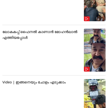
ലോകകപ്പ് ഫൈനൽ കാണാൻ മോഹൻലാൽ
എത്തിയപ്പോൾ
Video | ഇങ്ങനെയും ചോളം എടുക്കാം