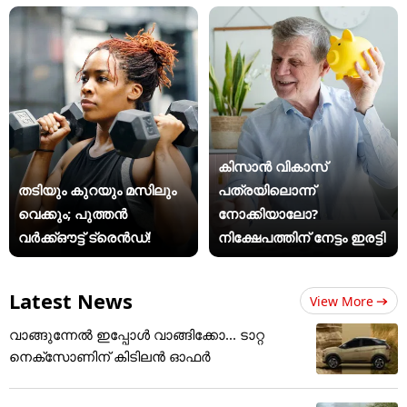
കിസാന്‍ വികാസ്
തടിയും കുറയും മസിലും
പത്രയിലൊന്ന്
വെക്കും; പുത്തൻ
നോക്കിയാലോ?
വർക്ക്ഔട്ട് ട്രെൻഡ്!
നിക്ഷേപത്തിന് നേട്ടം ഇരട്ടി
Latest News
View More
വാങ്ങുന്നേൽ ഇപ്പോൾ വാങ്ങിക്കോ... ടാറ്റ
നെക്സോണിന് കിടിലൻ ഓഫർ