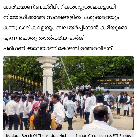
Technology
കാര്യമാണ്.ബക്രീദിന് കശാപ്പുശാലകളായി
Religion
നിയോഗിക്കാത്ത സ്ഥലങ്ങളിൽ പശുക്കളെയും
കന്നുകാലികളെയും ബലിയർപ്പിക്കാൻ കഴിയുമോ
Web Story
എന്ന പൊതു താൽപര്യ ഹർജി
Photo
പരിഗണിക്കവേയാണ് കോടതി ഉത്തരവിട്ടത്..........
Short Videos
Madurai Bench Of The Madras High
Image Credit source: PTI Photos