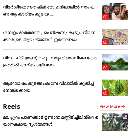
വിമർശിക്കേണ്ടതില്ല! മോഹൻലാലിൽ നാം ക
ണ്ട ആ കാര്യം കൂടിയ.....
ശമ്പളം മാത്രമല്ല, പെൻഷനും കൂടും! ജീവന
ക്കാരുടെ ആവശ്യങ്ങൾ ഇതെല്ലാം
വിസ ഫ്രീയാണ്, വരൂ.. നമുക്ക് ഒമാനിലെ കേര
ളത്തിൽ ഒന്ന് പോയിവരാം
ആഘോഷം തുടങ്ങുംമുമ്പേ വിലയില്‍ കുതിച്ച്
നേന്ത്രക്കായ
Reels
View More
മലപ്പുറം പാണക്കാട് ഉണ്ടായ മണ്ണിടിച്ചിലിൻ്റെ ഭ
യാനകമായ ദൃശ്യങ്ങൾ