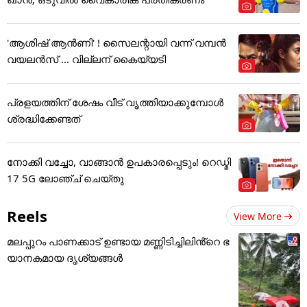
'ആശിഷ് ആൻണി' ! സൈലന്റായി വന്ന് വമ്പൻ
വയലൻസ് ... വില്ലന് കൈയ്യടി
പ്രളയത്തിന് ശേഷം വീട് വൃത്തിയാക്കുമ്പോൾ
ശ്രദ്ധിക്കേണ്ടത്
നോക്കി വച്ചോ, വാങ്ങാൻ ഉപകാരപ്പെടും! റെഡ്മി
17 5G ലോഞ്ച് ചെയ്തു
Reels
View More
മലപ്പുറം പാണക്കാട് ഉണ്ടായ മണ്ണിടിച്ചിലിൻ്റെ ഭ
യാനകമായ ദൃശ്യങ്ങൾ