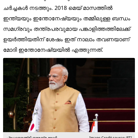
Technology
ചര്‍ച്ചകള്‍ നടത്തും. 2018 മെയ് മാസത്തില്‍
Religion
ഇന്ത്യയും ഇന്തോനേഷ്യയും തമ്മിലുള്ള ബന്ധം
സമഗ്രവും തന്ത്രപരവുമായ പങ്കാളിത്തത്തിലേക്ക്
Web Story
ഉയര്‍ത്തിയതിന് ശേഷം ഇത് നാലാം തവണയാണ്
Photo
മോദി ഇന്തോനേഷ്യയില്‍ എത്തുന്നത്.
Short Videos
പ്രധാനമന്ത്രി നരേന്ദ്ര മോദി
Image Credit source: PTI