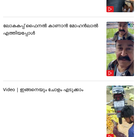
ലോകകപ്പ് ഫൈനൽ കാണാൻ മോഹൻലാൽ
എത്തിയപ്പോൾ
Video | ഇങ്ങനെയും ചോളം എടുക്കാം