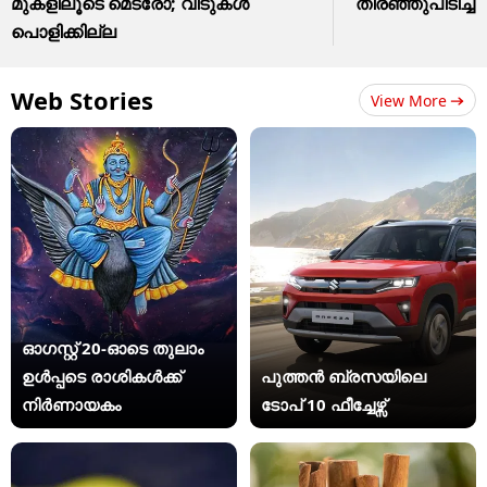
മുകളിലൂടെ മെട്രോ; വീടുകൾ
തിരഞ്ഞുപിടിച്ച
പൊളിക്കില്ല
Web Stories
View More
ഓഗസ്റ്റ് 20-ഓടെ തുലാം
ഉൾപ്പടെ രാശികൾക്ക്
പുത്തൻ ബ്രസയിലെ
നിർണായകം
ടോപ് 10 ഫീച്ചേഴ്സ്