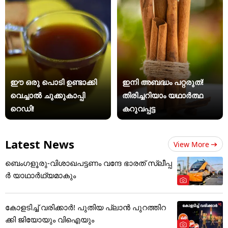
ഈ ഒരു പൊടി ഉണ്ടാക്കി
ഇനി അബദ്ധം പറ്റരുത്!
വെച്ചാൽ ചുക്കുകാപ്പി
തിരിച്ചറിയാം യഥാര്‍ത്ഥ
റെഡി!
കറുവപ്പട്ട
Latest News
View More
ബെംഗളൂരു-വിശാഖപട്ടണം വന്ദേ ഭാരത് സ്ലീപ്പ
ര്‍ യാഥാര്‍ഥ്യമാകും
കോളടിച്ച് വരിക്കാർ! പുതിയ പ്ലാൻ പുറത്തിറ
ക്കി ജിയോയും വിഐയും