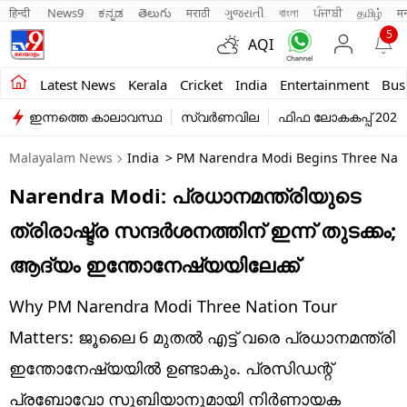
हिन्दी 
News9
ಕನ್ನಡ
తెలుగు
मराठी
ગુજરાતી
বাংলা
ਪੰਜਾਬੀ
தமிழ்
म
5
AQI
Kerala
Latest News
Kerala
Cricket
India
Entertainment
Bus
ഇന്നത്തെ കാലാവസ്ഥ
സ്വർണവില
ഫിഫ ലോകകപ്പ് 2026
India
Malayalam News
India
> PM Narendra Modi Begins Three Natio
Entertainment
Narendra Modi: പ്രധാനമന്ത്രിയുടെ
Business
ത്രിരാഷ്ട്ര സന്ദര്‍ശനത്തിന് ഇന്ന് തുടക്കം;
Education
ആദ്യം ഇന്തോനേഷ്യയിലേക്ക്‌
Sports
Why PM Narendra Modi Three Nation Tour
Lifestyle
Matters: ജൂലൈ 6 മുതല്‍ എട്ട് വരെ പ്രധാനമന്ത്രി
ഇന്തോനേഷ്യയില്‍ ഉണ്ടാകും. പ്രസിഡന്റ്
world
പ്രബോവോ സുബിയാനുമായി നിര്‍ണായക