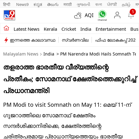
हिन्दी 
News9
ಕನ್ನಡ
తెలుగు
मराठी
ગુજરાતી
বাংলা
ਪੰਜਾਬੀ
தமிழ்
म
5
AQI
Kerala
Latest News
Kerala
Cricket
India
Entertainment
Bus
ഇന്നത്തെ കാലാവസ്ഥ
സ്വർണവില
ഫിഫ ലോകകപ്പ് 2026
India
Malayalam News
India
> PM Narendra Modi Hails Somnath Templ
Entertainment
തളരാത്ത ഭാരതീയ വീര്യത്തിന്റെ
Business
പ്രതീകം; സോമനാഥ് ക്ഷേത്രത്തെക്കുറിച്ച്‌
Education
പ്രധാനമന്ത്രി
Sports
PM Modi to visit Somnath on May 11: മെയ് 11-ന്
Lifestyle
ഗുജറാത്തിലെ സോമനാഥ് ക്ഷേത്രം
സന്ദർശിക്കാനിരിക്കെ, ക്ഷേത്രത്തിന്റെ
world
ചരിത്രപരമായ പ്രാധാന്യത്തെയും ഭാരതീയ