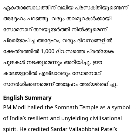
ഏകതാബോധത്തിന് വലിയ പ്രസക്തിയുണ്ടെന്ന്
അദ്ദേഹം പറഞ്ഞു. വരും തലമുറകൾക്കായി
സോമനാഥ് തലയുയർത്തി നിൽക്കുമെന്ന്
പ്രഖ്യാപിച്ച അദ്ദേഹം, വരും ദിവസങ്ങളിൽ
ക്ഷേത്രത്തിൽ 1,000 ദിവസത്തെ പ്രത്യേക
പൂജകൾ നടക്കുമെന്നും അറിയിച്ചു. ഈ
കാലയളവിൽ എല്ലാവരും സോമനാഥ്
സന്ദർശിക്കണമെന്ന് അദ്ദേഹം അഭ്യർത്ഥിച്ചു.
English Summary
PM Modi hailed the Somnath Temple as a symbol
of India’s resilient and unyielding civilisational
spirit. He credited Sardar Vallabhbhai Patel’s