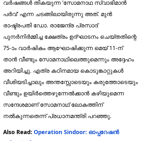
വർഷങ്ങൾ തികയുന്ന ‘സോമനാഥ സ്വാഭിമാൻ
പർവ്’ എന്ന ചടങ്ങിലായിരുന്നു അത്. മുൻ
രാഷ്ട്രപതി ഡോ. രാജേന്ദ്ര പ്രസാദ്
പുനർനിർമ്മിച്ച ക്ഷേത്രം ഉദ്ഘാടനം ചെയ്തതിന്റെ
75-ാം വാർഷികം ആഘോഷിക്കുന്ന മെയ് 11-ന്
താൻ വീണ്ടും സോമനാഥിലെത്തുമെന്നും അദ്ദേഹം
അറിയിച്ചു. എത്ര കഠിനമായ കൊടുങ്കാറ്റുകൾ
വീശിയടിച്ചാലും അന്തസ്സോടെയും കരുത്തോടെയും
വീണ്ടും ഉയിർത്തെഴുന്നേൽക്കാൻ കഴിയുമെന്ന
സന്ദേശമാണ് സോമനാഥ് ലോകത്തിന്
നൽകുന്നതെന്ന് പ്രധാനമന്ത്രി പറഞ്ഞു.
Also Read:
Operation Sindoor: ഓപ്പറേഷൻ