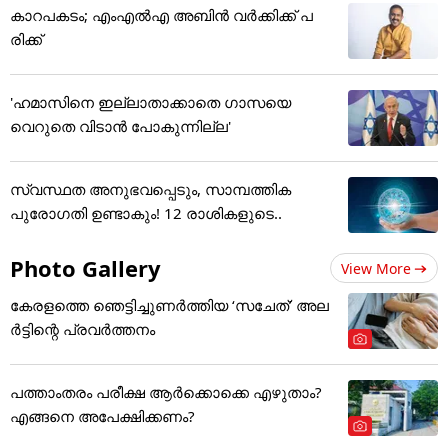
കാറപകടം; എംഎൽഎ അബിൻ വർക്കിക്ക് പ
രിക്ക്
'ഹമാസിനെ ഇല്ലാതാക്കാതെ ഗാസയെ
വെറുതെ വിടാന്‍ പോകുന്നില്ല'
സ്വസ്ഥത അനുഭവപ്പെടും, സാമ്പത്തിക
പുരോഗതി ഉണ്ടാകും! 12 രാശികളുടെ..
Photo Gallery
View More
കേരളത്തെ ഞെട്ടിച്ചുണർത്തിയ ‘സചേത്’ അ‌ല
ർട്ടിന്റെ പ്രവർത്തനം
പത്താംതരം പരീക്ഷ ആര്‍ക്കൊക്കെ എഴുതാം?
എങ്ങനെ അപേക്ഷിക്കണം?