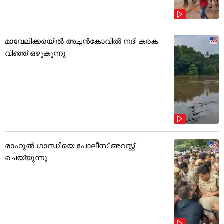
മാവേലിക്കരയിൽ അച്ചൻകോവിൽ നദി കരക
വിഞ്ഞ് ഒഴുകുന്നു
രാഹുൽ ഗാന്ധിയെ പോലീസ് അറസ്റ്റ്
ചെയ്യുന്നു