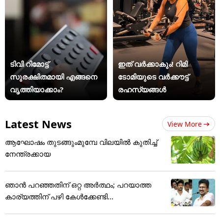
ടിവി റിമോട്ട്
ഇത് വർക്കാകും! റിമി
സുരക്ഷിതമായി എങ്ങനെ
ടോമിയുടെ വർക്കൗട്ട്
വൃത്തിയാക്കാം?
രഹസ്യങ്ങൾ
Latest News
View More
ആഘോഷം തുടങ്ങുംമുമ്പേ വിലയില്‍ കുതിച്ച്
നേന്ത്രക്കായ
ഞാൻ പറഞ്ഞതിന് ഒറ്റ അർത്ഥം; പറയാത്ത
കാര്യത്തിന് പഴി കേൾക്കേണ്ടി...