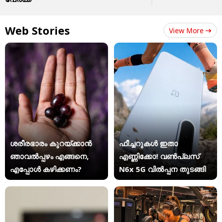
Web Stories
View More
ശരീരഭാരം കുറയ്ക്കാൻ
ഫീച്ചറുകൾ ഇതാ
ഞാവൽപ്പഴം എങ്ങനെ,
എണ്ണിക്കോ! വൺപ്ലസ്
എപ്പോൾ കഴിക്കണം?
N6x 5G വിൽപ്പന തുടങ്ങി