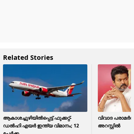
Related Stories
ആകാശച്ചുഴിയിൽപ്പെട്ട് ഫുക്കറ്റ്-
വിവാദ പരാമർശം
ഡൽഹി എയർ ഇന്ത്യ വിമാനം; 12
അറസ്റ്റിൽ
പേർക്ക