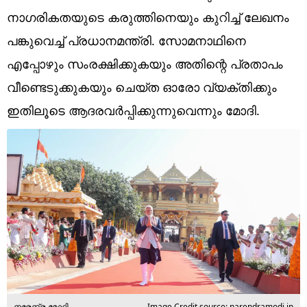
Technology
നാഗരികതയുടെ കരുത്തിനെയും കുറിച്ച് ലേഖനം
Religion
പങ്കുവെച്ച് പ്രധാനമന്ത്രി. സോമനാഥിനെ
എപ്പോഴും സംരക്ഷിക്കുകയും അതിന്റെ പ്രതാപം
Web Story
വീണ്ടെടുക്കുകയും ചെയ്ത ഓരോ വ്യക്തിക്കും
Photo
ഇതിലൂടെ ആദരവർപ്പിക്കുന്നുവെന്നും മോദി.
Short Videos
നരേന്ദ്ര മോദി
Image Credit source: narendramodi.in