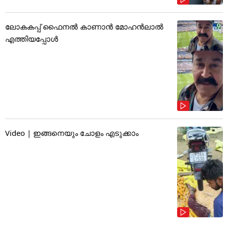
ലോകകപ്പ് ഫൈനൽ കാണാൻ മോഹൻലാൽ
എത്തിയപ്പോൾ
Video | ഇങ്ങനെയും ചോളം എടുക്കാം