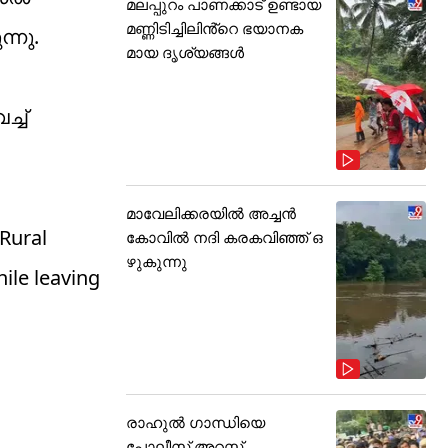
മലപ്പുറം പാണക്കാട് ഉണ്ടായ
മണ്ണിടിച്ചിലിൻ്റെ ഭയാനക
ന്നു.
മായ ദൃശ്യങ്ങൾ
്ച്
മാവേലിക്കരയിൽ അച്ചൻ
Rural
കോവിൽ നദി കരകവിഞ്ഞ് ഒ
ഴുകുന്നു
ile leaving
രാഹുൽ ഗാന്ധിയെ
പോലീസ് അറസ്റ്റ്