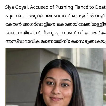
Siya Goyal, Accused of Pushing Fiancé to 
പൂനെക്കടത്തുള്ള ലോഹഗഡ് കോട്ടയിൽ വച്ച
കേതൻ അഗർവാളിനെ കൊക്കയിലേക്ക് തള്ളിയി
കൊക്കയിലേക്ക് വീണു എന്നാണ് സിയ ആദ്യം
അസ്വാഭാവിക മരണത്തിന് കേസെടുക്കുകയും