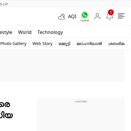
9-UP
5
AQI
Short Videos
festyle
World
Technology
y
Photo Gallery
Web Story
മമ്മൂട്ടി
മോഹൻലാൽ
ശബരിമല
േരെ
സിയ