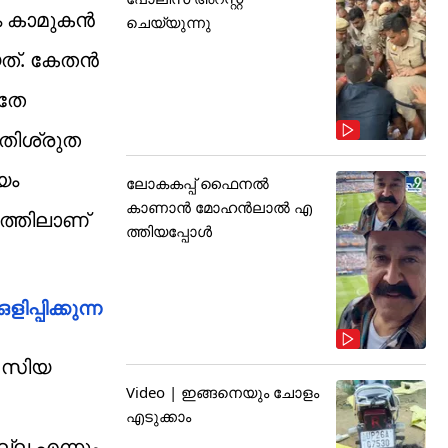
ും കാമുകൻ
ചെയ്യുന്നു
യത്. കേതൻ
ഇതേ
രതിശ്രുത
യം
ലോകകപ്പ് ഫൈനൽ
കാണാൻ മോഹൻലാൽ എ
ഷത്തിലാണ്
ത്തിയപ്പോൾ
പ്പിക്കുന്ന
ം സിയ
Video | ഇങ്ങനെയും ചോളം
എടുക്കാം
ല്ല എന്നും