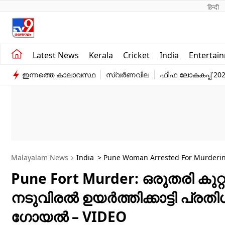
हिन्दी 
Kerala
Business
Latest News
Kerala
Cricket
India
Entertai
India
Education
ഇന്നത്തെ കാലാവസ്ഥ
സ്വർണവില
ഫിഫ ലോകകപ്പ് 20
Entertainment
Sports
Malayalam News
India
> Pune Woman Arrested For Murdering
Pune Fort Murder: ഒരുതരി കുറ
നടുവിരൽ ഉയർത്തിക്കാട്ടി പ്
ഗോയൽ – VIDEO