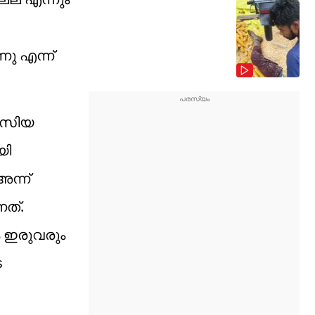
ു എന്ന്
. സിയ
യി
അന്ന്
നത്.
ം ഇരുവരും
െ