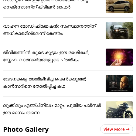
നെക്സോണിന് കിടിലൻ ഓഫർ
വാഹന മോഡിഫിക്കേഷൻ: സംസ്ഥാനത്തിന്
അ‌ധികാരമില്ലെന്ന് കേന്ദ്രം
ജീവിതത്തിൽ കൂടെ കൂട്ടാം ഈ രാശികൾ,
സ്നേഹ- വാത്സല്യങ്ങളുടെ പ്രതീകം
വേദനകളെ അതിജീവിച്ച പെൺകരുത്ത്;
കാന്‍സറിനെ തോൽപ്പിച്ച കഥ
ലുക്കിലും എഞ്ചിനിലും മാറ്റം! പുതിയ പൾസർ
ഈ മാസം തന്നെ
Photo Gallery
View More