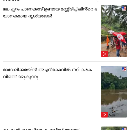
മലപ്പുറം പാണക്കാട് ഉണ്ടായ മണ്ണിടിച്ചിലിൻ്റെ ഭ
യാനകമായ ദൃശ്യങ്ങൾ
മാവേലിക്കരയിൽ അച്ചൻകോവിൽ നദി കരക
വിഞ്ഞ് ഒഴുകുന്നു
രാഹുൽ ഗാന്ധിയെ പോലീസ് അറസ്റ്റ്