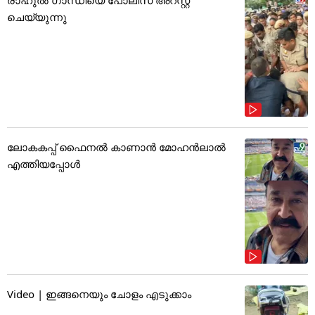
ചെയ്യുന്നു
ലോകകപ്പ് ഫൈനൽ കാണാൻ മോഹൻലാൽ
എത്തിയപ്പോൾ
Video | ഇങ്ങനെയും ചോളം എടുക്കാം