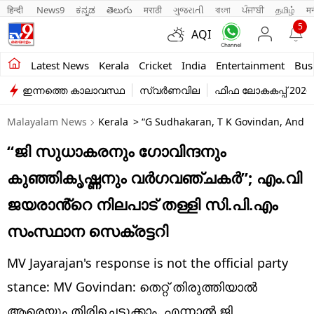
हिन्दी 
News9
ಕನ್ನಡ
తెలుగు
मराठी
ગુજરાતી
বাংলা
ਪੰਜਾਬੀ
தமிழ்
म
5
AQI
Kerala
Latest News
Kerala
Cricket
India
Entertainment
Bus
ഇന്നത്തെ കാലാവസ്ഥ
സ്വർണവില
ഫിഫ ലോകകപ്പ് 2026
India
Malayalam News
Kerala
> “G Sudhakaran, T K Govindan, And V K
Entertainment
“ജി സുധാകരനും ഗോവിന്ദനും
Business
കുഞ്ഞികൃഷ്ണനും വർഗവഞ്ചകർ”; എം.വി
Education
ജയരാൻ്റെ നിലപാട് തള്ളി സി.പി.എം
Sports
സംസ്ഥാന സെക്രട്ടറി
Lifestyle
MV Jayarajan's response is not the official party
world
stance: MV Govindan: തെറ്റ് തിരുത്തിയാൽ
ആരെയും തിരിച്ചെടുക്കാം. എന്നാൽ ജി