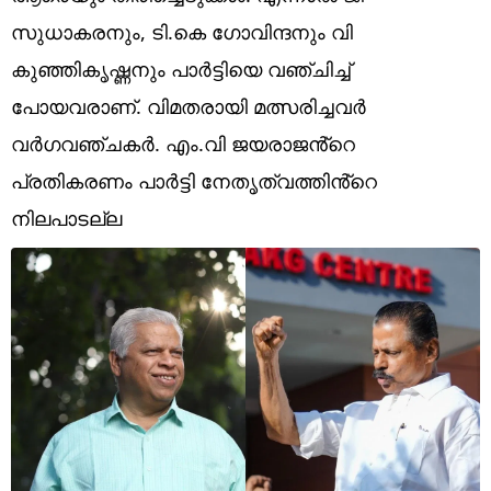
Technology
സുധാകരനും, ടി.കെ ഗോവിന്ദനും വി
Religion
കുഞ്ഞികൃഷ്ണനും പാർട്ടിയെ വഞ്ചിച്ച്
പോയവരാണ്. വിമതരായി മത്സരിച്ചവർ
Web Story
വർഗവഞ്ചകർ. എം.വി ജയരാജൻ്റെ
Photo
പ്രതികരണം പാർട്ടി നേതൃത്വത്തിൻ്റെ
Short Videos
നിലപാടല്ല