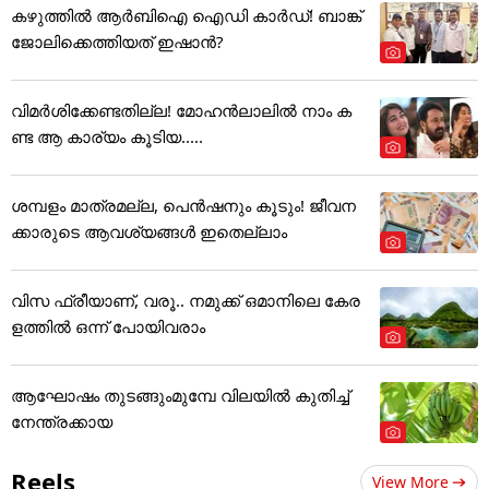
കഴുത്തില്‍ ആര്‍ബിഐ ഐഡി കാര്‍ഡ്! ബാങ്ക്
ജോലിക്കെത്തിയത് ഇഷാന്‍?
വിമർശിക്കേണ്ടതില്ല! മോഹൻലാലിൽ നാം ക
ണ്ട ആ കാര്യം കൂടിയ.....
ശമ്പളം മാത്രമല്ല, പെൻഷനും കൂടും! ജീവന
ക്കാരുടെ ആവശ്യങ്ങൾ ഇതെല്ലാം
വിസ ഫ്രീയാണ്, വരൂ.. നമുക്ക് ഒമാനിലെ കേര
ളത്തിൽ ഒന്ന് പോയിവരാം
ആഘോഷം തുടങ്ങുംമുമ്പേ വിലയില്‍ കുതിച്ച്
നേന്ത്രക്കായ
Reels
View More