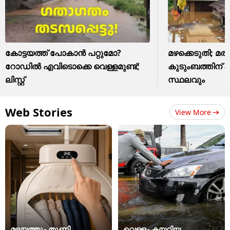
കോട്ടയത്ത് പോകാൻ പറ്റുമോ?
മഴക്കെടുതി; മരി
റോഡിൽ എവിടൊക്കെ വെള്ളമുണ്ട്;
കുടുംബത്തിന് 8 
ലിസ്റ്റ്
സ്ഥലവും
Web Stories
View More
മഴയത്തും തുണി
വെള്ളം കയറിയ