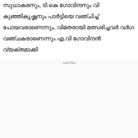
സുധാകരനും, ടി.കെ ഗോവിന്ദനും വി
കുഞ്ഞികൃഷ്ണനും പാർട്ടിയെ വഞ്ചിച്ച്
പോയവരാണെന്നും, വിമതരായി മത്സരിച്ചവർ വർഗ
വഞ്ചകരാണെന്നും എ.വി ഗോവിന്ദൻ
വ്യക്തമാക്കി