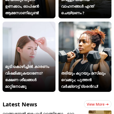
ഉണക്കാം, ഓപ്ഷൻ
വാഹനങ്ങൾ എന്ത്
ആമസോണിലുണ്ട്!
ചെയ്യണം ?
മുടി കൊഴിച്ചിൽ കാരണം
വിഷമിക്കുകയാണോ?
തടിയും കുറയും മസിലും
ഭക്ഷണ ശീലങ്ങൾ
വെക്കും; പുത്തൻ
മാറ്റിനോക്കൂ
വർക്ക്ഔട്ട് ട്രെൻഡ്!
Latest News
View More
വാങ്ങുന്നേൽ ഇപ്പോൾ വാങ്ങിക്കോ... ടാറ്റ