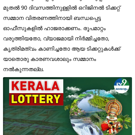
Technology
മുതൽ 90 ദിവസത്തിനുള്ളിൽ ഒറിജിനൽ ടിക്കറ്റ്
Religion
സമ്മാന വിതരണത്തിനായി ബന്ധപ്പെട്ട
ഓഫീസുകളിൽ ഹാജരാക്കണം. രൂപമാറ്റം
Web Story
വരുത്തിയതോ, വ്യാജമായി നിർമ്മിച്ചതോ,
Photo
കൃത്രിമത്വം കാണിച്ചതോ ആയ ടിക്കറ്റുകൾക്ക്
Short Videos
യാതൊരു കാരണവശാലും സമ്മാനം
നൽകുന്നതല്ല.