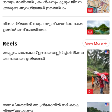
ശമ്പളം മാത്രമല്ല, പെൻഷനും കൂടും! ജീവന
ക്കാരുടെ ആവശ്യങ്ങൾ ഇതെല്ലാം
വിസ ഫ്രീയാണ്, വരൂ.. നമുക്ക് ഒമാനിലെ കേര
ളത്തിൽ ഒന്ന് പോയിവരാം
Reels
View More
മലപ്പുറം പാണക്കാട് ഉണ്ടായ മണ്ണിടിച്ചിലിൻ്റെ ഭ
യാനകമായ ദൃശ്യങ്ങൾ
മാവേലിക്കരയിൽ അച്ചൻകോവിൽ നദി കരക
വിഞ്ഞ് ഒഴുകുന്നു