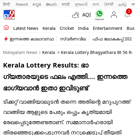
हिन्दी 
News9
ಕನ್ನಡ
తెలుగు
मराठी
ગુજરાતી
বাংলা
ਪੰਜਾਬੀ
தமிழ்
म
5
AQI
Kerala
Latest News
Kerala
Cricket
India
Entertainment
Bus
ഇന്നത്തെ കാലാവസ്ഥ
സ്വർണവില
ഫിഫ ലോകകപ്പ് 2026
India
Malayalam News
Kerala
> Kerala Lottery Bhagyathara Bt 56 R
Entertainment
Kerala Lottery Results: ഭാ​
Business
ഗ്യതാരയുടെ ഫലം എത്തി…. ഇന്നത്തെ
Education
ഭാ​ഗ്യവാൻ ഇതാ ഇവിടുണ്ട്
Sports
ടിക്കറ്റ് വാങ്ങിയാലുടൻ തന്നെ അതിന്റെ മറുപുറത്ത്
Lifestyle
വാങ്ങിയ ആളുടെ പേരും ഒപ്പും കൃത്യമായി
രേഖപ്പെടുത്തേണ്ടതാണ്. സമ്മാനാർഹരായി
world
തിരഞ്ഞെടുക്കപ്പെടുന്നവർ നറുക്കെടുപ്പ് തീയതി