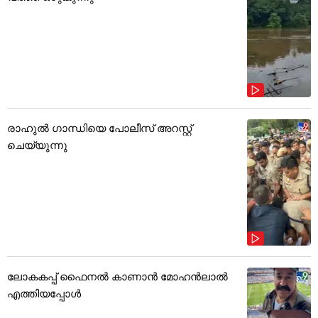
രാഹുൽ ഗാന്ധിയെ പോലീസ് അറസ്റ്റ്
ചെയ്യുന്നു
ലോകകപ്പ് ഫൈനൽ കാണാൻ മോഹൻലാൽ
എത്തിയപ്പോൾ