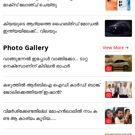
മാക്സ് ലോഞ്ച് ചെയ്തു
കിയയുടെ ആദ്യത്തെ ഹൈബ്രിഡ് മോഡൽ
ഇന്ത്യയിലേക്ക്... വിലയും
Photo Gallery
View More
വാങ്ങുന്നേൽ ഇപ്പോൾ വാങ്ങിക്കോ... ടാറ്റ
നെക്സോണിന് കിടിലൻ ഓഫർ
കഴുത്തില്‍ ആര്‍ബിഐ ഐഡി കാര്‍ഡ്! ബാങ്ക്
ജോലിക്കെത്തിയത് ഇഷാന്‍?
വിമർശിക്കേണ്ടതില്ല! മോഹൻലാലിൽ നാം ക
ണ്ട ആ കാര്യം കൂടിയ.....