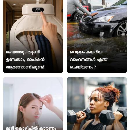
മഴയത്തും തുണി
വെള്ളം കയറിയ
ഉണക്കാം, ഓപ്ഷൻ
വാഹനങ്ങൾ എന്ത്
ആമസോണിലുണ്ട്!
ചെയ്യണം ?
മുടി കൊഴിച്ചിൽ കാരണം