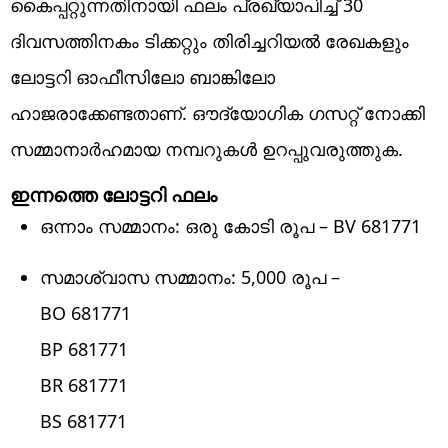
കൈപ്പറ്റുന്നതിനായി ഫലം പ്രഖ്യാപിച്ച് 30
ദിവസത്തിനകം ടിക്കറ്റും തിരിച്ചറിയൽ രേഖകളും
ലോട്ടറി ഓഫീസിലോ ബാങ്കിലോ
ഹാജരാക്കേണ്ടതാണ്. ഔദ്യോഗിക ഗസറ്റ് നോക്കി
സമ്മാനാർഹമായ നമ്പറുകൾ ഉറപ്പുവരുത്തുക.
ഇന്നത്തെ ലോട്ടറി ഫലം
ഒന്നാം സമ്മാനം: ഒരു കോടി രൂപ – BV 681771
സമാശ്വാസ സമ്മാനം: 5,000 രൂപ –
BO 681771
BP 681771
BR 681771
BS 681771