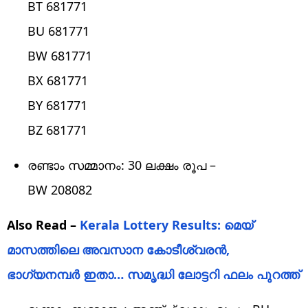
BT 681771
BU 681771
BW 681771
BX 681771
BY 681771
BZ 681771
രണ്ടാം സമ്മാനം: 30 ലക്ഷം രൂപ –
BW 208082
Also Read –
Kerala Lottery Results: മെയ്
മാസത്തിലെ അവസാന കോടീശ്വരൻ,
ഭാഗ്യനമ്പർ ഇതാ… സമൃദ്ധി ലോട്ടറി ഫലം പുറത്ത്