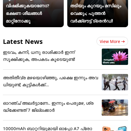
വിഷമിക്കുകയാണോ?
തടിയും കുറയും മസിലും
ഭക്ഷണ ശീലങ്ങൾ
വെക്കും; പുത്തൻ
മാറ്റിനോക്കൂ
വർക്ക്ഔട്ട് ട്രെൻഡ്!
Latest News
View More
ഇടവം, കന്നി, ധനു രാശിക്കാർ ഇന്ന്
സൂക്ഷിക്കുക, അ‌പകടം കൂടെയുണ്ട്!
അതിതീവ്ര മഴയൊഴിഞ്ഞു, പക്ഷെ ഇന്നും അവ
ധിയുണ്ട്; കുട്ടികള്‍ക്ക്...
ഓറഞ്ച് അലർട്ടാണേ.. ഇന്നും പെരുമഴ, ശ്ര
ദ്ധിക്കേണ്ടത് 7 ജില്ലക്കാർ
10000mAh ബാറ്ററിയുമായി ഓപ്പോ A7 പ്രോ