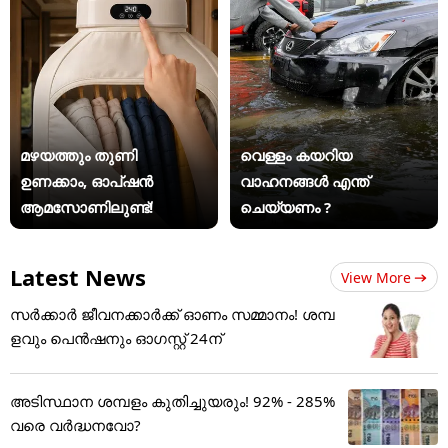
മഴയത്തും തുണി
വെള്ളം കയറിയ
ഉണക്കാം, ഓപ്ഷൻ
വാഹനങ്ങൾ എന്ത്
ആമസോണിലുണ്ട്!
ചെയ്യണം ?
Latest News
View More
സർക്കാർ ജീവനക്കാർക്ക് ഓണം സമ്മാനം! ശമ്പ
ളവും പെൻഷനും ഓഗസ്റ്റ് 24ന്
അടിസ്ഥാന ശമ്പളം കുതിച്ചുയരും! 92% - 285%
വരെ വർദ്ധനവോ?