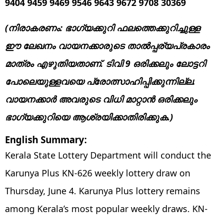
9404 9459 9469 9546 9643 9672 9708 30369
(നിരാകരണം: ഭാഗ്യക്കുറി ഫലത്തെക്കുറിച്ചുള്ള
ഈ ലേഖനം വായനക്കാരുടെ താൽപ്പര്യപ്രകാരം
മാത്രം എഴുതിയതാണ്. ടിവി 9 ഒരിക്കലും ലോട്ടറി
പോലെയുള്ളവയെ പ്രോത്സാഹിപ്പിക്കുന്നില്ല.
വായനക്കാർ അവരുടെ വിധി മാറ്റാന്‍ ഒരിക്കലും
ഭാഗ്യക്കുറിയെ ആശ്രയിക്കാതിരിക്കുക.)
English Summary:
Kerala State Lottery Department will conduct the
Karunya Plus KN-626 weekly lottery draw on
Thursday, June 4. Karunya Plus lottery remains
among Kerala’s most popular weekly draws. KN-