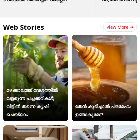
Web Stories
View More
മഴക്കാലത്ത് വേഗത്തിൽ
വളരുന്ന പച്ചക്കറികൾ;
വീട്ടിൽ തന്നെ കൃഷി
തേൻ കുടിച്ചാൽ പ്രമേഹം
ചെയ്യാം
ഉണ്ടാകുമോ?