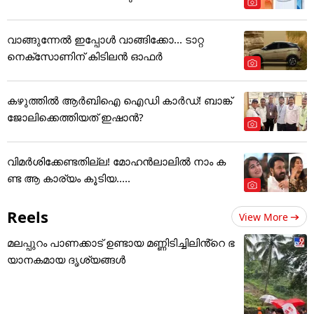
വാങ്ങുന്നേൽ ഇപ്പോൾ വാങ്ങിക്കോ... ടാറ്റ
നെക്സോണിന് കിടിലൻ ഓഫർ
കഴുത്തില്‍ ആര്‍ബിഐ ഐഡി കാര്‍ഡ്! ബാങ്ക്
ജോലിക്കെത്തിയത് ഇഷാന്‍?
വിമർശിക്കേണ്ടതില്ല! മോഹൻലാലിൽ നാം ക
ണ്ട ആ കാര്യം കൂടിയ.....
Reels
View More
മലപ്പുറം പാണക്കാട് ഉണ്ടായ മണ്ണിടിച്ചിലിൻ്റെ ഭ
യാനകമായ ദൃശ്യങ്ങൾ