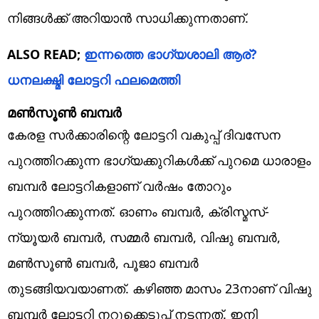
നിങ്ങൾക്ക് അറിയാൻ സാധിക്കുന്നതാണ്.
ALSO READ;
ഇന്നത്തെ ഭാ​ഗ്യശാലി ആര്?
ധനലക്ഷ്മി ലോട്ടറി ഫലമെത്തി
മൺസൂൺ ബമ്പർ
കേരള സർക്കാരിന്റെ ലോട്ടറി വകുപ്പ് ദിവസേന
പുറത്തിറക്കുന്ന ഭാഗ്യക്കുറികൾക്ക് പുറമെ ധാരാളം
ബമ്പർ ലോട്ടറികളാണ് വർഷം തോറും
പുറത്തിറക്കുന്നത്. ഓണം ബമ്പർ, ക്രിസ്മസ്-
ന്യൂയർ ബമ്പർ, സമ്മർ ബമ്പർ, വിഷു ബമ്പർ,
മൺസൂൺ ബമ്പർ, പൂജാ ബമ്പർ
തുടങ്ങിയവയാണത്. കഴിഞ്ഞ മാസം 23നാണ് വിഷു
ബമ്പർ ലോട്ടറി നറുക്കെടുപ്പ് നടന്നത്. ഇനി