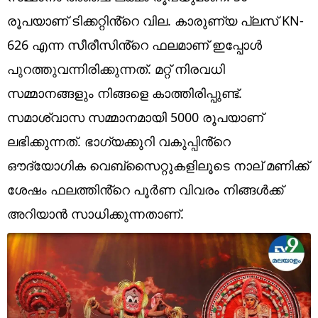
Technology
രൂപയാണ് ടിക്കറ്റിൻ്റെ വില. കാരുണ്യ പ്ലസ് KN-
Religion
626 എന്ന സീരീസിൻ്റെ ഫലമാണ് ഇപ്പോൾ
പുറത്തുവന്നിരിക്കുന്നത്. മറ്റ് നിരവധി
Web Story
സമ്മാനങ്ങളും നിങ്ങളെ കാത്തിരിപ്പുണ്ട്.
Photo
സമാശ്വാസ സമ്മാനമായി 5000 രൂപയാണ്
Short Videos
ലഭിക്കുന്നത്. ഭാഗ്യക്കുറി വകുപ്പിൻ്റെ
ഔദ്യോഗിക വെബ്‌സൈറ്റുകളിലൂടെ നാല് മണിക്ക്
ശേഷം ഫലത്തിൻ്റെ പൂർണ വിവരം നിങ്ങൾക്ക്
അറിയാൻ സാധിക്കുന്നതാണ്.