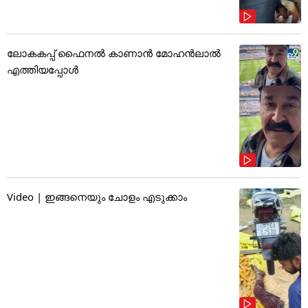
ലോകകപ്പ് ഫൈനൽ കാണാൻ മോഹൻലാൽ
എത്തിയപ്പോൾ
Video | ഇങ്ങനെയും ചോളം എടുക്കാം