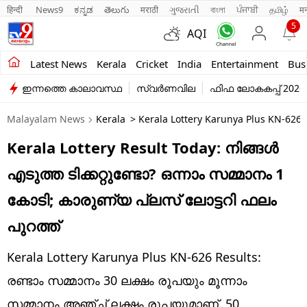
हिन्दी 
News9
ಕನ್ನಡ
తెలుగు
मराठी
ગુજરાતી
বাংলা
ਪੰਜਾਬੀ
தமிழ்
म
5
AQI
Kerala
Latest News
Kerala
Cricket
India
Entertainment
Bus
ഇന്നത്തെ കാലാവസ്ഥ
സ്വർണവില
ഫിഫ ലോകകപ്പ് 2026
India
Malayalam News
Kerala
> Kerala Lottery Karunya Plus KN-626 
Entertainment
Kerala Lottery Result Today: നിങ്ങൾ
Business
എടുത്ത ടിക്കറ്റുണ്ടോ? ഒന്നാം സമ്മാനം 1
Education
കോടി; കാരുണ്യ പ്ലസ് ലോട്ടറി ഫലം
Sports
പുറത്ത്
Lifestyle
Kerala Lottery Karunya Plus KN-626 Results:
world
രണ്ടാം സമ്മാനം 30 ലക്ഷം രൂപയും മൂന്നാം
സമ്മാനം അഞ്ച് ലക്ഷം രൂപയുമാണ്. 50