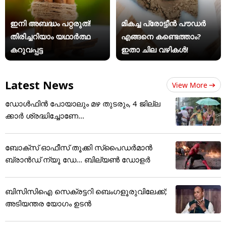
ഇനി അബദ്ധം പറ്റരുത്!
മികച്ച പ്രോട്ടീൻ പൗഡർ
തിരിച്ചറിയാം യഥാര്‍ത്ഥ
എങ്ങനെ കണ്ടെത്താം?
കറുവപ്പട്ട
ഇതാ ചില വഴികൾ!
Latest News
View More
ഡോൾഫിൻ പോയാലും മഴ തുടരും, 4 ജില്ല
ക്കാർ ശ്രദ്ധിച്ചോണേ...
ബോക്സ് ഓഫീസ് തൂക്കി സ്പൈഡർമാൻ
ബ്രാൻഡ് ന്യൂ ഡേ... ബില്യൺ ഡോളർ
ബിസിസിഐ സെക്രട്ടറി ബെംഗളൂരുവിലേക്ക്;
അടിയന്തര യോഗം ഉടന്‍