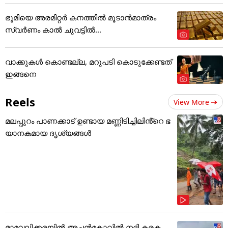
ഭൂമിയെ അരമിറ്റർ കനത്തിൽ മൂടാൻമാത്രം
സ്വർണം കാൽ ചുവട്ടിൽ...
വാക്കുകൾ കൊണ്ടല്ല, മറുപടി കൊടുക്കേണ്ടത്
ഇങ്ങനെ
Reels
View More
മലപ്പുറം പാണക്കാട് ഉണ്ടായ മണ്ണിടിച്ചിലിൻ്റെ ഭ
യാനകമായ ദൃശ്യങ്ങൾ
മാവേലിക്കരയിൽ അച്ചൻകോവിൽ നദി കരക