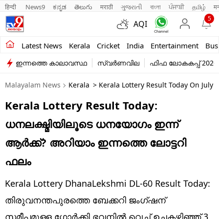
हिन्दी 
News9
ಕನ್ನಡ
తెలుగు
मराठी
ગુજરાતી
বাংলা
ਪੰਜਾਬੀ
தமிழ்
म
5
AQI
Kerala
Latest News
Kerala
Cricket
India
Entertainment
Bus
ഇന്നത്തെ കാലാവസ്ഥ
സ്വർണവില
ഫിഫ ലോകകപ്പ് 2026
India
Malayalam News
Kerala
> Kerala Lottery Result Today On July
Entertainment
Kerala Lottery Result Today:
Business
ധനലക്ഷ്മിയിലൂടെ ധനയോ​ഗം ഇന്ന്
Education
ആർക്ക്? അറിയാം ഇന്നത്തെ ലോട്ടറി
Sports
ഫലം
Lifestyle
Kerala Lottery DhanaLekshmi DL-60 Result Today:
world
തിരുവനന്തപുരത്തെ ബേക്കറി ജംഗ്ഷന്
സമീപമുള്ള ഗോർക്കി ഭവനിൽ വെച്ച് ഉച്ചകഴിഞ്ഞ് 3