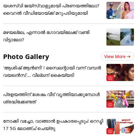
യശസ്വി ജയ്‌സ്വാളുമായി പ്രണയത്തിലോ?
വൈറൽ വീഡിയോയ്ക്ക് മറുപടിയുമായി
മഴയല്ലേ, എന്നാൽ ഗോവയിലേക്ക് വണ്ടി
വിട്ടാലോ?
Photo Gallery
View More
'ആശിഷ് ആൻണി' ! സൈലന്റായി വന്ന് വമ്പൻ
വയലൻസ് ... വില്ലന് കൈയ്യടി
പ്രളയത്തിന് ശേഷം വീട് വൃത്തിയാക്കുമ്പോൾ
ശ്രദ്ധിക്കേണ്ടത്
നോക്കി വച്ചോ, വാങ്ങാൻ ഉപകാരപ്പെടും! റെഡ്മി
17 5G ലോഞ്ച് ചെയ്തു