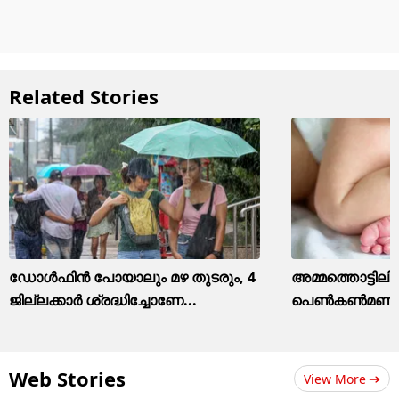
Related Stories
ഡോൾഫിൻ പോയാലും മഴ തുടരും, 4
അമ്മത്തൊട്ടിലില
ജില്ലക്കാർ ശ്രദ്ധിച്ചോണേ...
പെൺകൺമണി! 
Web Stories
View More