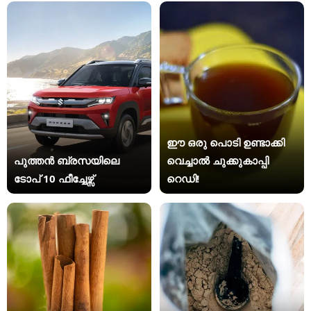
ഈ ഒരു പൊടി ഉണ്ടാക്കി
പുത്തൻ ബ്രസയിലെ
വെച്ചാൽ ചുക്കുകാപ്പി
ടോപ് 10 ഫീച്ചേഴ്സ്
റെഡി!