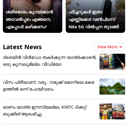
ശരീരഭാരം കുറയ്ക്കാൻ
ഫീച്ചറുകൾ ഇതാ
ഞാവൽപ്പഴം എങ്ങനെ,
എണ്ണിക്കോ! വൺപ്ലസ്
എപ്പോൾ കഴിക്കണം?
N6x 5G വിൽപ്പന തുടങ്ങി
Latest News
View More
ട്രെയിൻ വിൻഡോ തകർക്കുന്ന യാത്രക്കാരൻ,
ഒരു കൂസലുമില്ല- വീഡിയോ
വിസ ഫ്രീയാണ്, വരൂ.. നമുക്ക് ഒമാനിലെ കേര
ളത്തിൽ ഒന്ന് പോയിവരാം
ഓണം യാത്ര ഈസിയല്ലേ, KSRTC ടിക്കറ്റ്
ബുക്കിങ് ആരംഭിച്ചു