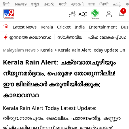
हिन्दी 
News9
ಕನ್ನಡ
తెలుగు
मराठी
ગુજરાતી
বাংলা
ਪੰਜਾਬੀ
தமிழ்
म
5
AQI
Kerala
Latest News
Kerala
Cricket
India
Entertainment
Bus
ഇന്നത്തെ കാലാവസ്ഥ
സ്വർണവില
ഫിഫ ലോകകപ്പ് 2026
India
Malayalam News
Kerala
> Kerala Rain Alert Today Update On Ma
Entertainment
Kerala Rain Alert: ചക്രവാതചുഴിയും
Business
ന്യൂനമർദ്ദവം, പെരുമഴ തോരുന്നില്ല!
Education
ഈ ജില്ലകാർ കരുതിയിരിക്കുക;
Sports
കാലാവസ്ഥ
Lifestyle
Kerala Rain Alert Today Latest Update:
world
തിരുവനന്തപുരം, കൊല്ലം, പത്തനംതിട്ട, കണ്ണൂർ
ജില്ലകളിലാണ് ഇന്ന് യെല്ലോ അലർട്ടുള്ളത്.