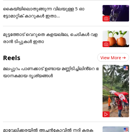
കൈയ്യിലൊതുങ്ങുന്ന വിലയുള്ള 5 ഓ
ട്ടോമാറ്റിക് കാറുകൾ ഇതാ...
മുട്ടത്തോട് വെറുതെ കളയല്ലേ, ചെടികൾ വള
രാൻ ടിപ്പുകൾ ഇതാ
Reels
View More
മലപ്പുറം പാണക്കാട് ഉണ്ടായ മണ്ണിടിച്ചിലിൻ്റെ ഭ
യാനകമായ ദൃശ്യങ്ങൾ
മാവേലിക്കരയിൽ അച്ചൻകോവിൽ നദി കരക