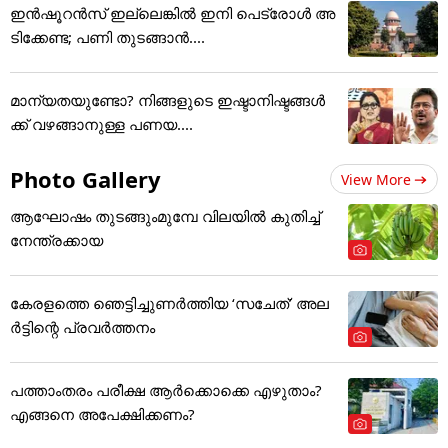
ഇൻഷൂറൻസ് ഇല്ലെങ്കിൽ ഇനി പെട്രോൾ അ
ടിക്കേണ്ട; പണി തുടങ്ങാൻ....
മാന്യതയുണ്ടോ? നിങ്ങളുടെ ഇഷ്ടാനിഷ്ടങ്ങൾ
ക്ക് വഴങ്ങാനുള്ള പണയ....
Photo Gallery
View More
ആഘോഷം തുടങ്ങുംമുമ്പേ വിലയില്‍ കുതിച്ച്
നേന്ത്രക്കായ
കേരളത്തെ ഞെട്ടിച്ചുണർത്തിയ ‘സചേത്’ അ‌ല
ർട്ടിന്റെ പ്രവർത്തനം
പത്താംതരം പരീക്ഷ ആര്‍ക്കൊക്കെ എഴുതാം?
എങ്ങനെ അപേക്ഷിക്കണം?