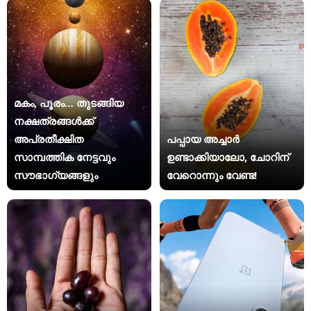
മകം, പൂരം… തുടങ്ങിയ
നക്ഷത്രങ്ങൾക്ക്
അപ്രതീക്ഷിത
പപ്പായ അച്ചാർ
സാമ്പത്തിക നേട്ടവും
ഉണ്ടാക്കിയാലോ, ചോറിന്
സൗഭാഗ്യങ്ങളും
വേറൊന്നും വേണ്ട!