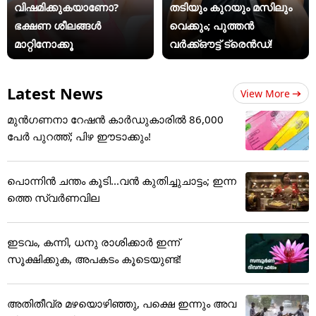
വിഷമിക്കുകയാണോ?
തടിയും കുറയും മസിലും
ഭക്ഷണ ശീലങ്ങൾ
വെക്കും; പുത്തൻ
മാറ്റിനോക്കൂ
വർക്ക്ഔട്ട് ട്രെൻഡ്!
Latest News
View More
മുൻഗണനാ റേഷൻ കാർഡുകാരിൽ 86,000
പേർ പുറത്ത്; പിഴ ഈടാക്കും!
പൊന്നിന്‍ ചന്തം കൂടി...വന്‍ കുതിച്ചുചാട്ടം; ഇന്ന
ത്തെ സ്വര്‍ണവില
ഇടവം, കന്നി, ധനു രാശിക്കാർ ഇന്ന്
സൂക്ഷിക്കുക, അ‌പകടം കൂടെയുണ്ട്!
അതിതീവ്ര മഴയൊഴിഞ്ഞു, പക്ഷെ ഇന്നും അവ