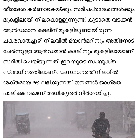
Technology
തീരദേശ കർണാടകയ്ക്കും സമീപപ്രദേശങ്ങൾക്കും
Religion
മുകളിലായി നിലകൊള്ളുന്നുണ്ട്. കൂടാതെ വടക്കൻ
ആൻഡമാൻ കടലിന് മുകളിലുണ്ടായിരുന്ന
Web Story
ചക്രവാതച്ചുഴി നിലവിൽ മ്യാൻമറിനും അതിനോട്
Photo
ചേർന്നുള്ള ആൻഡമാൻ കടലിനും മുകളിലായാണ്
Short Videos
സ്ഥിതി ചെയ്യുന്നത്. ഇവയുടെ സംയുക്ത
സ്വാധീനത്തിലാണ് സംസ്ഥാനത്ത് നിലവിൽ
ശക്തമായ മഴ ലഭിക്കുന്നത്. ജനങ്ങൾ ജാഗ്രത
പാലിക്കണമെന്ന് അധികൃതർ നിർദേശിച്ചു.