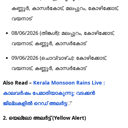
കണ്ണൂർ, കാസർകോട്, മലപ്പുറം, കോഴിക്കോട്,
വയനാട്
08/06/2026 (തിങ്കൾ): മലപ്പുറം, കോഴിക്കോട്,
വയനാട്, കണ്ണൂർ, കാസർകോട്
09/06/2026 (ചൊവ്വാഴ്ച): കോഴിക്കോട്,
വയനാട്, കണ്ണൂർ, കാസർകോട്
Also Read –
Kerala Monsoon Rains Live :
കാലവർഷം പേമാരിയാകുന്നു; വടക്കൻ
ജില്ലകളിൽ റെഡ് അലർട്ട
്
2. യെല്ലോ അലർട്ട് (Yellow Alert)