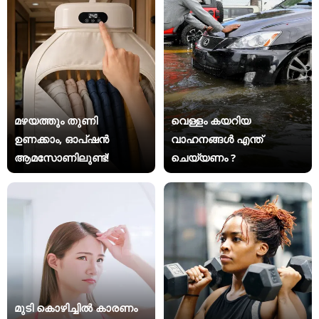
മഴയത്തും തുണി
വെള്ളം കയറിയ
ഉണക്കാം, ഓപ്ഷൻ
വാഹനങ്ങൾ എന്ത്
ആമസോണിലുണ്ട്!
ചെയ്യണം ?
മുടി കൊഴിച്ചിൽ കാരണം