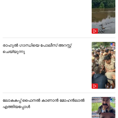
രാഹുൽ ഗാന്ധിയെ പോലീസ് അറസ്റ്റ്
ചെയ്യുന്നു
ലോകകപ്പ് ഫൈനൽ കാണാൻ മോഹൻലാൽ
എത്തിയപ്പോൾ