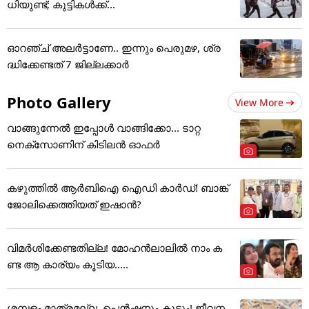
ധിയുണ്ട്; കുട്ടികള്‍ക്ക്...
ഓറഞ്ച് അലർട്ടാണേ.. ഇന്നും പെരുമഴ, ശ്ര
ദ്ധിക്കേണ്ടത് 7 ജില്ലക്കാർ
Photo Gallery
View More
വാങ്ങുന്നേൽ ഇപ്പോൾ വാങ്ങിക്കോ... ടാറ്റ
നെക്സോണിന് കിടിലൻ ഓഫർ
കഴുത്തില്‍ ആര്‍ബിഐ ഐഡി കാര്‍ഡ്! ബാങ്ക്
ജോലിക്കെത്തിയത് ഇഷാന്‍?
വിമർശിക്കേണ്ടതില്ല! മോഹൻലാലിൽ നാം ക
ണ്ട ആ കാര്യം കൂടിയ.....
ശമ്പളം മാത്രമല്ല, പെൻഷനും കൂടും! ജീവന