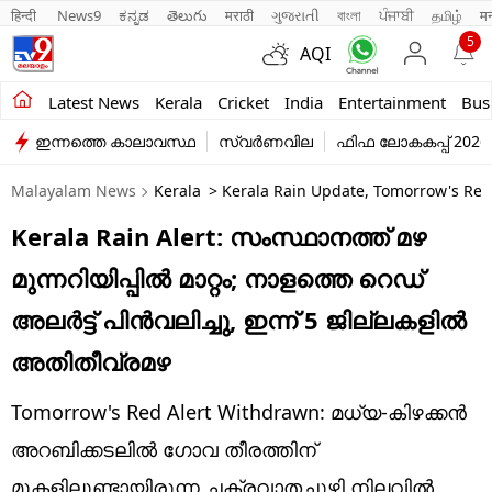
हिन्दी 
News9
ಕನ್ನಡ
తెలుగు
मराठी
ગુજરાતી
বাংলা
ਪੰਜਾਬੀ
தமிழ்
म
5
AQI
Kerala
Latest News
Kerala
Cricket
India
Entertainment
Bus
ഇന്നത്തെ കാലാവസ്ഥ
സ്വർണവില
ഫിഫ ലോകകപ്പ് 2026
India
Malayalam News
Kerala
> Kerala Rain Update, Tomorrow's Red 
Entertainment
Kerala Rain Alert: സംസ്ഥാനത്ത് മഴ
Business
മുന്നറിയിപ്പിൽ മാറ്റം; നാളത്തെ റെഡ്
Education
അലർട്ട് പിൻവലിച്ചു, ഇന്ന് 5 ജില്ലകളിൽ
Sports
അതിതീവ്രമഴ
Lifestyle
Tomorrow's Red Alert Withdrawn: മധ്യ-കിഴക്കൻ
world
അറബിക്കടലിൽ ഗോവ തീരത്തിന്
മുകളിലുണ്ടായിരുന്ന ചക്രവാതച്ചുഴി നിലവിൽ