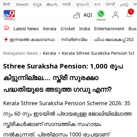
हिन्दी 
News9
ಕನ್ನಡ
తెలుగు
मराठी
ગુજરાતી
বাংলা
ਪੰਜਾਬੀ
தமிழ்
म
5
AQI
Kerala
Latest News
Kerala
Cricket
India
Entertainment
Bus
ഇന്നത്തെ കാലാവസ്ഥ
സ്വർണവില
ഫിഫ ലോകകപ്പ് 2026
India
Malayalam News
Kerala
> Kerala Sthree Suraksha Pension Sch
Entertainment
Sthree Suraksha Pension: 1,000 രൂപ
Business
കിട്ടുന്നില്ലേ…. സ്ത്രീ സുരക്ഷാ
Education
പദ്ധതിയുടെ അടുത്ത ഗഡു എന്ന്?
Sports
Kerala Sthree Suraksha Pension Scheme 2026: 35
Lifestyle
നും 60 നും ഇടയില്‍ പ്രായമുള്ള ജോലിയില്ലാത്ത
സ്ത്രീകള്‍ക്കാണ് സാമ്പത്തിക സഹായം
world
നൽകുന്നത്. പ്രതിമാസം 1000 രൂപയാണ്