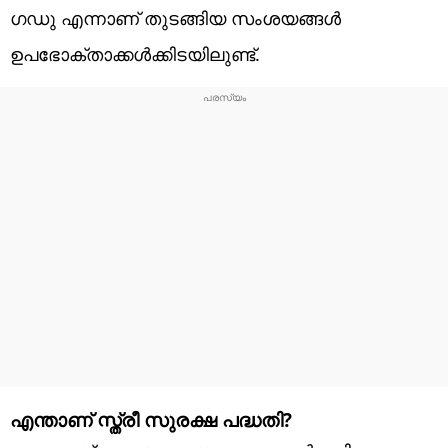
ഗഡു എന്നാണ് തുടങ്ങിയ സംശയങ്ങൾ
ഉപഭോക്താക്കൾക്കിടയിലുണ്ട്.
എന്താണ് സ്ത്രീ സുരക്ഷ പദ്ധതി?