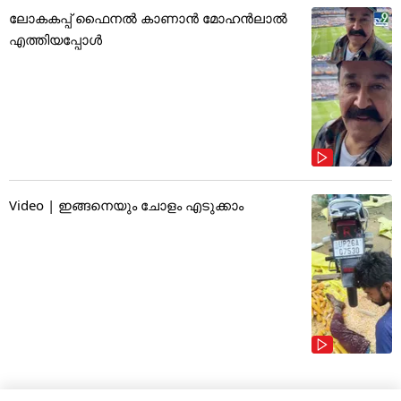
ലോകകപ്പ് ഫൈനൽ കാണാൻ മോഹൻലാൽ
എത്തിയപ്പോൾ
Video | ഇങ്ങനെയും ചോളം എടുക്കാം