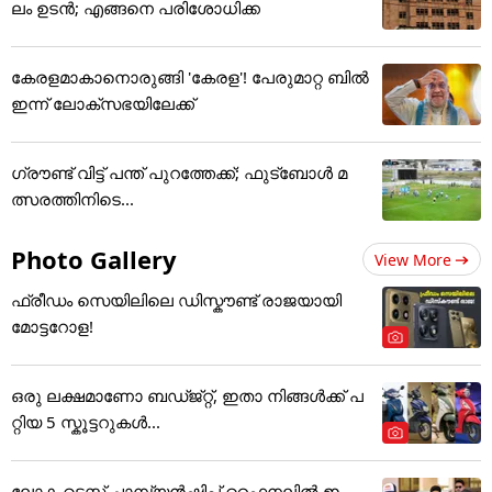
ലം ഉടൻ; എങ്ങനെ പരിശോധിക്ക
കേരളമാകാനൊരുങ്ങി 'കേരള'! പേരുമാറ്റ ബിൽ
ഇന്ന് ലോക്‌സഭയിലേക്ക്
ഗ്രൗണ്ട് വിട്ട് പന്ത് പുറത്തേക്ക്; ഫുട്‌ബോള്‍ മ
ത്സരത്തിനിടെ...
Photo Gallery
View More
ഫ്രീഡം സെയിലിലെ ഡിസ്കൗണ്ട് രാജയായി
മോട്ടറോള!
ഒരു ലക്ഷമാണോ ബഡ്ജ്റ്റ്, ഇതാ നിങ്ങൾക്ക് പ
റ്റിയ 5 സ്കൂട്ടറുകൾ...
ലോക ടെസ്റ്റ് ചാമ്പ്യൻഷിപ്പ് ഫൈനലിൽ ഇ