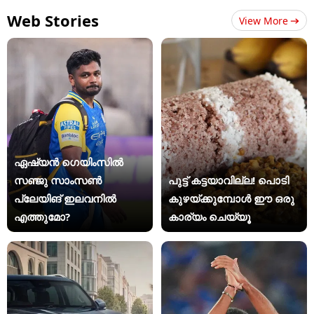
Web Stories
View More
ഏഷ്യന്‍ ഗെയിംസില്‍
സഞ്ജു സാംസണ്‍
പുട്ട് കട്ടയാവില്ല! പൊടി
പ്ലേയിങ് ഇലവനില്‍
കുഴയ്ക്കുമ്പോൾ ഈ ഒരു
എത്തുമോ?
കാര്യം ചെയ്യൂ