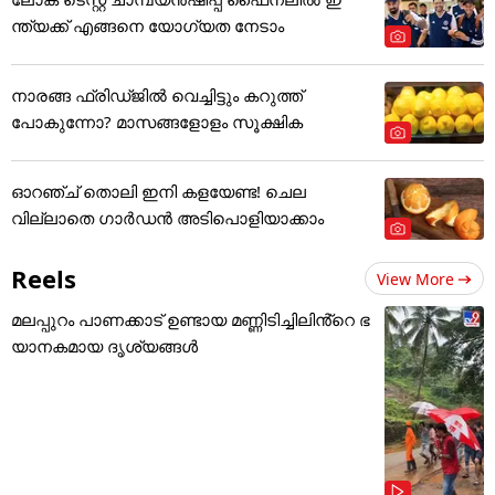
ന്ത്യക്ക് എങ്ങനെ യോഗ്യത നേടാം
നാരങ്ങ ഫ്രിഡ്ജിൽ വെച്ചിട്ടും കറുത്ത്
പോകുന്നോ? മാസങ്ങളോളം സൂക്ഷിക
ഓറഞ്ച് തൊലി ഇനി കളയേണ്ട! ചെല
വില്ലാതെ ഗാർഡൻ അടിപൊളിയാക്കാം
Reels
View More
മലപ്പുറം പാണക്കാട് ഉണ്ടായ മണ്ണിടിച്ചിലിൻ്റെ ഭ
യാനകമായ ദൃശ്യങ്ങൾ