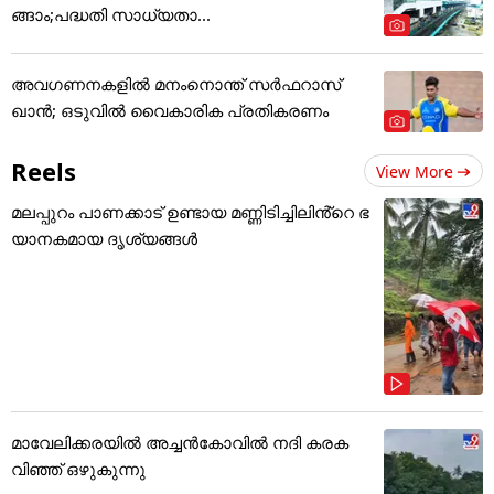
ങ്ങാം;പദ്ധതി സാധ്യതാ...
അവഗണനകളില്‍ മനംനൊന്ത് സര്‍ഫറാസ്
ഖാന്‍; ഒടുവില്‍ വൈകാരിക പ്രതികരണം
Reels
View More
മലപ്പുറം പാണക്കാട് ഉണ്ടായ മണ്ണിടിച്ചിലിൻ്റെ ഭ
യാനകമായ ദൃശ്യങ്ങൾ
മാവേലിക്കരയിൽ അച്ചൻകോവിൽ നദി കരക
വിഞ്ഞ് ഒഴുകുന്നു