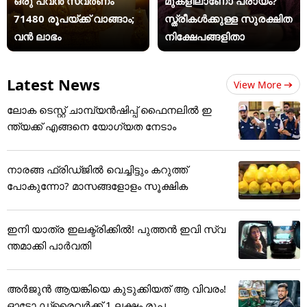
ഒരു പവൻ സ്വർണം
മുകളിലാണോ പ്രായം?
71480 രൂപയ്ക്ക് വാങ്ങാം;
സ്ത്രീകള്‍ക്കുള്ള സുരക്ഷിത
വൻ ലാഭം
നിക്ഷേപങ്ങളിതാ
Latest News
View More
ലോക ടെസ്റ്റ് ചാമ്പ്യൻഷിപ്പ് ഫൈനലിൽ ഇ
ന്ത്യക്ക് എങ്ങനെ യോഗ്യത നേടാം
നാരങ്ങ ഫ്രിഡ്ജിൽ വെച്ചിട്ടും കറുത്ത്
പോകുന്നോ? മാസങ്ങളോളം സൂക്ഷിക
ഇനി യാത്ര ഇലക്ട്രിക്കിൽ! പുത്തൻ ഇവി സ്വ
ന്തമാക്കി പാർവതി
അർജുൻ ആയങ്കിയെ കുടുക്കിയത് ആ വിവരം!
ഓട്ടോ ഡ്രൈവർക്ക് 1 ലക്ഷം രൂപ