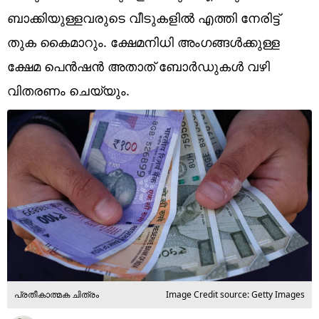
Technology
ബാക്കിയുള്ളവരുടെ വീടുകളിൽ എത്തി നേരിട്ട്
Religion
തുക കൈമാറും. ക്ഷേമനിധി അംഗങ്ങൾക്കുള്ള
ക്ഷേമ പെൻഷൻ അതാത് ബോർഡുകൾ വഴി
Web Story
വിതരണം ചെയ്യും.
Photo
Short Videos
പ്രതീകാത്മക ചിത്രം
Image Credit source: Getty Images