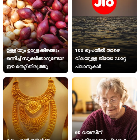
ഉള്ളിയും ഉരുളക്കിഴങ്ങും
100 രൂപയിൽ താഴെ
ഒന്നിച്ച് സൂക്ഷിക്കാറുണ്ടോ?
വിലയുള്ള ജിയോ ഡാറ്റ
ഈ തെറ്റ് തിരുത്തൂ
പ്ലാനുകൾ
60 വയസിന്