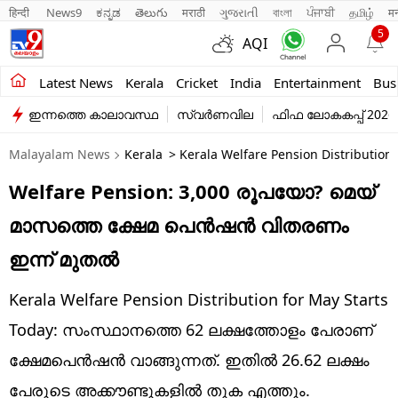
हिन्दी 
News9
ಕನ್ನಡ
తెలుగు
मराठी
ગુજરાતી
বাংলা
ਪੰਜਾਬੀ
தமிழ்
म
5
AQI
Kerala
Latest News
Kerala
Cricket
India
Entertainment
Bus
ഇന്നത്തെ കാലാവസ്ഥ
സ്വർണവില
ഫിഫ ലോകകപ്പ് 2026
India
Malayalam News
Kerala
> Kerala Welfare Pension Distribution 
Entertainment
Welfare Pension: 3,000 രൂപയോ? മെയ്
Business
മാസത്തെ ക്ഷേമ പെൻഷൻ വിതരണം
Education
ഇന്ന് മുതൽ
Sports
Kerala Welfare Pension Distribution for May Starts
Lifestyle
Today: സംസ്ഥാനത്തെ 62 ലക്ഷത്തോളം പേരാണ്
ക്ഷേമപെൻഷൻ വാങ്ങുന്നത്. ഇതിൽ 26.62 ലക്ഷം
world
പേരുടെ അക്കൗണ്ടുകളിൽ തുക എത്തും.