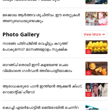
മഴക്കാല ആർത്തവ ശുചിത്വം: ഈ തെറ്റുകൾ
അണുബാധയുണ്ടാക്കും
Photo Gallery
View More
നാരങ്ങ ഫ്രിഡ്ജിൽ വെച്ചിട്ടും കറുത്ത്
പോകുന്നോ? മാസങ്ങളോളം സൂക്ഷിക
ഓറഞ്ച് തൊലി ഇനി കളയേണ്ട! ചെല
വില്ലാതെ ഗാർഡൻ അടിപൊളിയാക്കാം
ആരാധകരുടെ പാൻ ഇന്ത്യൻ ആക്ഷൻ കിംഗ്,
റൊമാന്റിക് ഹീറോ!
കൊച്ചി എയര്‍പോട്ടില്‍ മെട്രോയില്‍ ചെന്നിറ