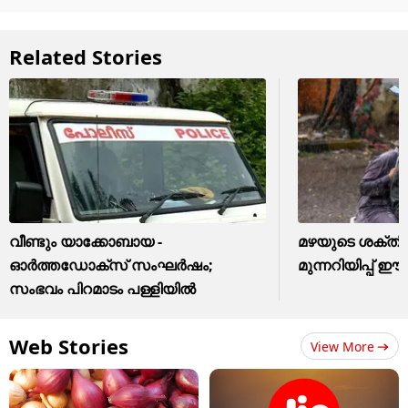
Related Stories
വീണ്ടും യാക്കോബായ -
മഴയുടെ ശക്തി
ഓർത്തഡോക്സ് സംഘർഷം;
മുന്നറിയിപ്പ് 
സംഭവം പിറമാടം പള്ളിയിൽ
Web Stories
View More