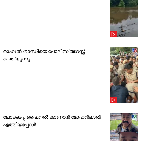
രാഹുൽ ഗാന്ധിയെ പോലീസ് അറസ്റ്റ്
ചെയ്യുന്നു
ലോകകപ്പ് ഫൈനൽ കാണാൻ മോഹൻലാൽ
എത്തിയപ്പോൾ