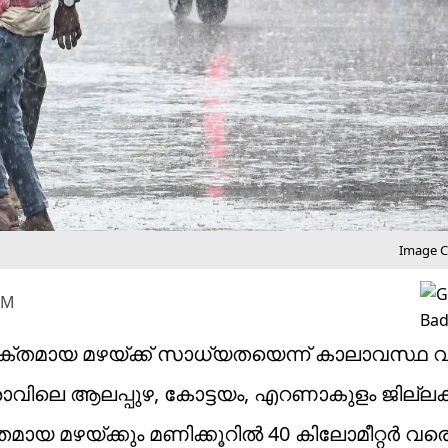
Image Cr
AM
തമായ മഴയ്ക്ക് സാധ്യതയെന്ന് കാലാവസ്ഥ വകുപ്
. രാവിലെ ആലപ്പുഴ, കോട്ടയം, എറണാകുളം ജില്
ക്തമായ മഴയ്ക്കും മണിക്കൂറിൽ 40 കിലോമീറ്റർ വര