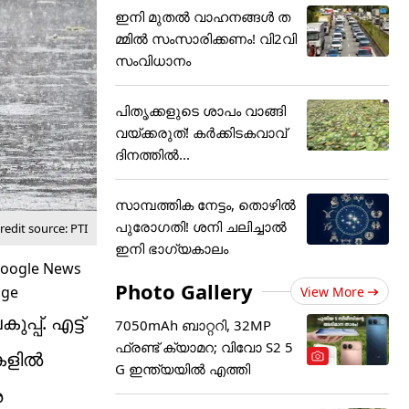
ഇനി മുതൽ വാഹനങ്ങൾ ത
മ്മിൽ സംസാരിക്കണം! വി2വി
സംവിധാനം
പിതൃക്കളുടെ ശാപം വാങ്ങി
വയ്ക്കരുത്! കർക്കിടകവാവ്
ദിനത്തിൽ...
സാമ്പത്തിക നേട്ടം, തൊഴിൽ
പുരോഗതി! ശനി ചലിച്ചാൽ
edit source: PTI
ഇനി ഭാഗ്യകാലം
Photo Gallery
View More
പ്. എട്ട്
7050mAh ബാറ്ററി, 32MP
ഫ്രണ്ട് ക്യാമറ; വിവോ S2 5
ലകളിൽ
G ഇന്ത്യയിൽ എത്തി
െ