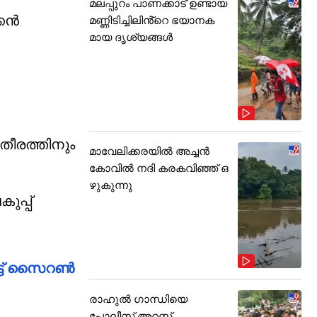
മലപ്പുറം പാണക്കാട് ഉണ്ടായ
്കൻ
മണ്ണിടിച്ചിലിൻ്റെ ഭയാനക
മായ ദൃശ്യങ്ങൾ
തീരത്തിനും
മാവേലിക്കരയിൽ അച്ചൻ
കോവിൽ നദി കരകവിഞ്ഞ് ഒ
ഴുകുന്നു
ുപ്പ്
കീട്ട് സൈറൺ
രാഹുൽ ഗാന്ധിയെ
പോലീസ് അറസ്റ്റ്