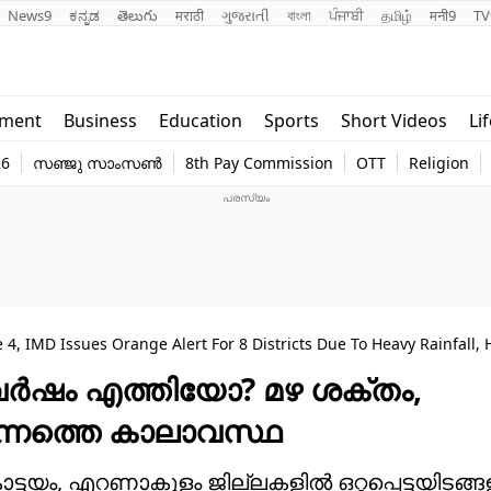
News9
ಕನ್ನಡ
తెలుగు
मराठी
ગુજરાતી
বাংলা
ਪੰਜਾਬੀ
தமிழ்
मनी9
TV
Lifestyle
Religion
nment
Business
Education
Sports
Short Videos
Li
world
Web Stor
26
സഞ്ജു സാംസൺ
8th Pay Commission
OTT
Religion
Technology
Photo
4, IMD Issues Orange Alert For 8 Districts Due To Heavy Rainfall
ലവർഷം എത്തിയോ? മഴ ശക്തം,
; ഇന്നത്തെ കാലാവസ്ഥ
കോട്ടയം, എറണാകുളം ജില്ലകളിൽ ഒറ്റപ്പെട്ടയിടങ്