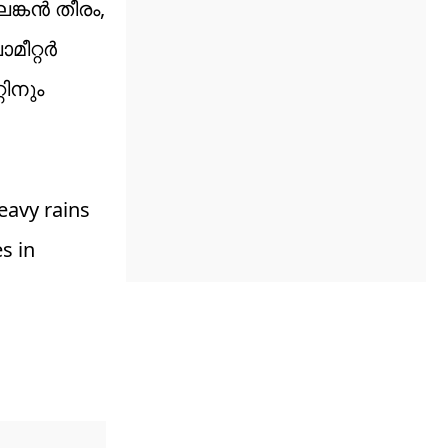
ങ്കൻ തീരം,
മീറ്റർ
ിനും
eavy rains
s in