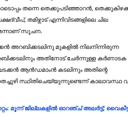
ോടൊപ്പം തന്നെ തെക്കുപടിഞ്ഞാറൻ, തെക്കുകിഴക
ഷദ്വീപ്, തമിഴ്നാട് എന്നിവിടങ്ങളിലെ ചില
മെന്നാണ് സൂചന.
്കൻ അറബിക്കടലിനു മുകളിൽ നിലനിന്നിരുന്ന
റബിക്കടലിനും അതിനോട് ചേർന്നുള്ള കർണാടക 
െ, വടക്കൻ ആൻഡമാംൻ കടലിനും അതിന്റെ
്ചുഴി സ്ഥിതിചെയ്യുന്നുണ്ടെന്ന് കാലാവസ്ഥ വക
ാറ്റം: മൂന്ന് ജില്ലകളിൽ ഓറഞ്ച് അലർട്ട്; വൈ