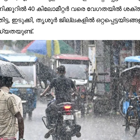
മണിക്കൂറിൽ 40 കിലോമീറ്റർ വരെ വേഗതയിൽ ശക
്ട, ഇടുക്കി, തൃശൂർ ജില്ലകളിൽ ഒറ്റപ്പെട്ടയിടങ്
ധ്യതയുണ്ട്.