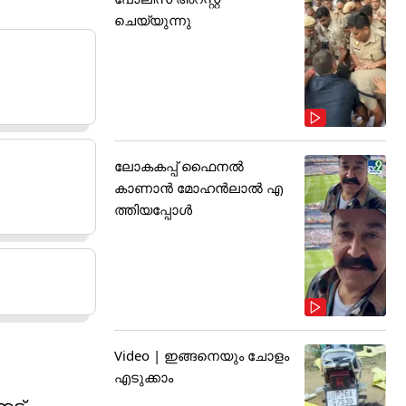
ചെയ്യുന്നു
ലോകകപ്പ് ഫൈനൽ
കാണാൻ മോഹൻലാൽ എ
ത്തിയപ്പോൾ
Video | ഇങ്ങനെയും ചോളം
എടുക്കാം