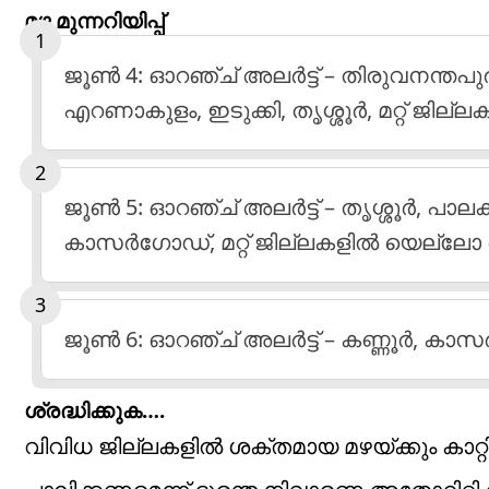
മഴ മുന്നറിയിപ്പ്
ജൂൺ 4: ഓറഞ്ച് അലർട്ട് – തിരുവനന്തപുരം
എറണാകുളം, ഇടുക്കി, തൃശ്ശൂർ, മറ്റ് ജില
ജൂൺ 5: ഓറഞ്ച് അലർട്ട് – തൃശ്ശൂർ, പാലക്ക
കാസർഗോഡ്, മറ്റ് ജില്ലകളിൽ യെല്ലോ അ
ജൂൺ 6: ഓറഞ്ച് അലർട്ട് – കണ്ണൂർ, കാസ
ശ്രദ്ധിക്കുക….
വിവിധ ജില്ലകളിൽ ശക്തമായ മഴയ്ക്കും കാ