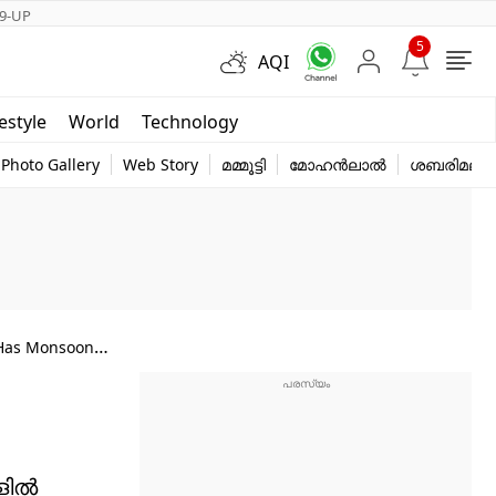
9-UP
5
AQI
Short Videos
festyle
World
Technology
y
Photo Gallery
Web Story
മമ്മൂട്ടി
മോഹൻലാൽ
ശബരിമല
, Has Monsoon
ങളിൽ