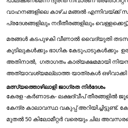
പാലിക്കണമെന്ന് ദുരന്ത നിവാരണ അതോറിറ്റി അറ
വാഹനങ്ങളിലെ കാഴ്ച മങ്ങൽ എന്നിവയ്ക്ക് സാ
പ്രദേശങ്ങളിലും നദീതീരങ്ങളിലും വെള്ളക്കെട്ട
മരങ്ങൾ കടപുഴകി വീണാൽ വൈദ്യുതി തടസം, അ
കുടിലുകൾക്കും ഭാഗിക കേടുപാടുകൾക്കും ഉരു
അതിനാൽ, ഗതാഗതം കാര്യക്ഷമമായി നിയന്ത്
അത്യാവശ്യമല്ലാത്ത യാത്രകൾ ഒഴിവാക്കി
മത്സ്യത്തൊഴിലാളി ജാഗ്രത നിർദേശം
കേരള -കർണാടക- ലക്ഷദ്വീപ്‌ തീരങ്ങളിൽ ജ
കേന്ദ്ര കാലാവസ്ഥ വകുപ്പ് അറിയിച്ചിട്ടുണ്ട്
മുതൽ 50 കിലോമീറ്റർ വരെയും ചില അവസരങ്