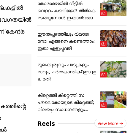
തോരാമഴയിൽ വീട്ടിൽ
ല്ലകളിൽ
വെള്ളം കയറിയോ? തിരികെ
മടങ്ങുമ്പോൾ ഇക്കാര്യങ്ങ
വരെ വേഗതയിൽ
ൾ
് കേന്ദ്ര
ഈന്തപ്പഴത്തിലും വ്യാജ
നോ! എങ്ങനെ കണ്ടെത്താം;
ഇതാ എളുപ്പവഴി
മുഖക്കുരുവും പാടുകളും
മാറും, ചർമ്മകാന്തിക്ക് ഈ ഇ
ല മതി!
കിറ്റെത്തി കിറ്റെത്തി സ
പ്ലൈകോയുടെ കിറ്റെത്തി;
ത്തിന്റെ
വിലയും സാധനങ്ങളും...
െ
Reels
View More
്ങൾ