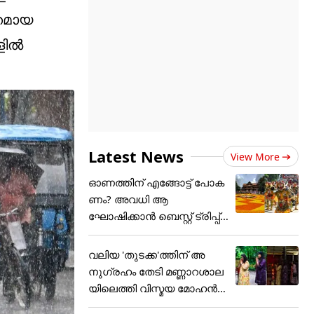
്തമായ
ങളിൽ
Latest News
View More
ഓണത്തിന് എങ്ങോട്ട് പോക
ണം? അവധി ആ
ഘോഷിക്കാൻ ബെസ്റ്റ് ട്രിപ്പ്
പ്ലാൻ
വലിയ 'തുടക്ക'ത്തിന് അ
നുഗ്രഹം തേടി മണ്ണാറശാല
യിലെത്തി വിസ്മയ മോഹൻ
ലാ