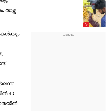
്ട്,
ാഴ്ന്ന
കൾക്കും
െ,
ട്.
െന്ന്
റിൽ 40
േഗതയിൽ