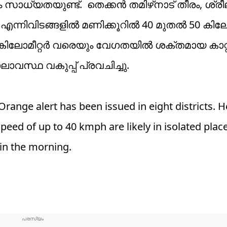
ാധ്യതയുണ്ട്. തെക്കൻ തമിഴ്‌നാട് തീരം, ശ്രീല
എന്നിവിടങ്ങളിൽ മണിക്കൂറിൽ 40 മുതൽ 50 കിലോ
ിലോമീറ്റർ വരെയും വേഗതയിൽ ശക്തമായ കാറ്റ
വസ്ഥ വകുപ്പ് പ്രവചിച്ചു.
Orange alert has been issued in eight districts. H
eed of up to 40 kmph are likely in isolated place
in the morning.