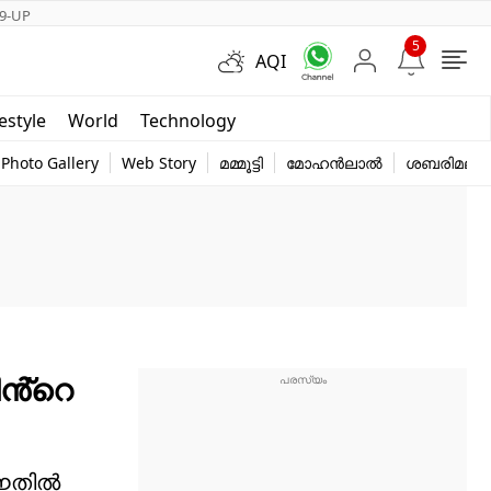
9-UP
5
AQI
Short Videos
festyle
World
Technology
y
Photo Gallery
Web Story
മമ്മൂട്ടി
മോഹൻലാൽ
ശബരിമല
ിൻ്റെ
. ഇതിൽ