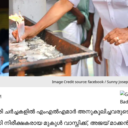
Image Credit source: facebook / Sunny Jose
M
ത്രി ചർച്ചകളിൽ എംഎൽഎമാർ അനുകൂലിച്ചവരുട
നിരീക്ഷകരായ മുകുൾ വാസ്നിക്ക്, അജയ് മാക്ക