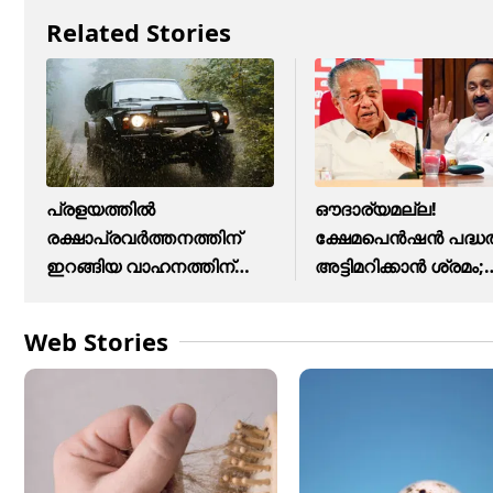
Related Stories
പ്രളയത്തിൽ
ഔദാര്യമല്ല!
രക്ഷാപ്രവർത്തനത്തിന്
ക്ഷേമപെൻഷൻ പദ്ധ
ഇറങ്ങിയ വാഹനത്തിന്
അട്ടിമറിക്കാൻ ശ്രമം;
പിഴ, എം.വി.ഡി
സർക്കാരിനെതിരെ
Web Stories