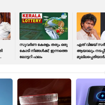
സുവർണ കേരളം തരും ഒരു
ഏത് വിജയ് സർ
തി
കോടി നിങ്ങൾക്ക്; ഇന്നത്തെ
ആയാലും നടപ്പി
ലോട്ടറി ഫലം
മുല്ലപ്പെരിയാർ
ജലനിരപ്പ്...