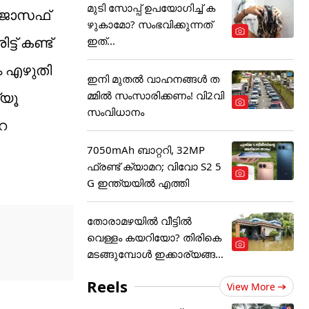
മുടി സോപ്പ് ഉപയോഗിച്ച് ക
ി ജോസഫ്
ഴുകാമോ? സംഭവിക്കുന്നത്
് കണ്ട്
ഇത്...
ം എഴുതി
ഇനി മുതൽ വാഹനങ്ങൾ ത
മ്മിൽ സംസാരിക്കണം! വി2വി
്യൂ
സംവിധാനം
െ
7050mAh ബാറ്ററി, 32MP
ഫ്രണ്ട് ക്യാമറ; വിവോ S2 5
G ഇന്ത്യയിൽ എത്തി
തോരാമഴയിൽ വീട്ടിൽ
വെള്ളം കയറിയോ? തിരികെ
മടങ്ങുമ്പോൾ ഇക്കാര്യങ്ങ
ൾ
Reels
View More