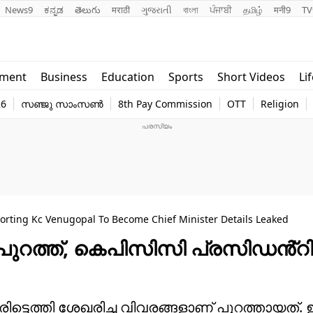
News9
ಕನ್ನಡ
తెలుగు
मराठी
ગુજરાતી
বাংলা
ਪੰਜਾਬੀ
தமிழ்
मनी9
TV
Lifestyle
Religion
nment
Business
Education
Sports
Short Videos
Li
world
Web Stor
26
സഞ്ജു സാംസൺ
8th Pay Commission
OTT
Religion
Technology
Photo
rting Kc Venugopal To Become Chief Minister Details Leaked
പുറത്ത്, കെപിസിസി പ്രസിഡൻ്റ
രിട്ടെത്തി ശേഖരിച്ച വിവരങ്ങളാണ് പുറത്തായത്