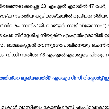
ഞ്ഞെടുക്കപ്പെട്ട 63 എംഎൽഎമാരിൽ 47 പേർ,
ാഴ്ച നടത്തിയ കൂടിക്കാഴ്ചയിൽ മുഖ്യമന്ത്രിയ
വിവരം. സന്ദീപ് ജി. വാര്യർ, സജീവ് ജോസഫ്, ട
ര് നിർദ്ദേശിച്ച നിയുക്ത എംഎൽഎമാരിൽ ഉൾപ്
.സി. ബാലകൃഷ്ണൻ വേണുഗോപാലിനെയും ചെന്നി
ണാം. വിഡി സതീശന് 8 എംഎൽഎമാരുടെ പിന്തു
തിൻ്റെ മുഖ്യമന്ത്രി? എഐസിസി റിപ്പോർട്ട് ഇന്
ുകുൾ വാസ്നിക്കും കോൺഗ്രസ് എംപിമാരുമായും