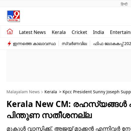
हिन्दी 
Kerala
Business
Latest News
Kerala
Cricket
India
Entertai
India
Education
ഇന്നത്തെ കാലാവസ്ഥ
സ്വർണവില
ഫിഫ ലോകകപ്പ് 20
Entertainment
Sports
Malayalam News
Kerala
> Kpcc President Sunny Joseph Suppo
Kerala New CM: രഹസ്യങ്ങൾ 
പിന്തുണ സതീശനല്ല
മുകുൾ വാസ്നിക്ക്, അജയ് മാക്കൻ എന്നിവർ നേ