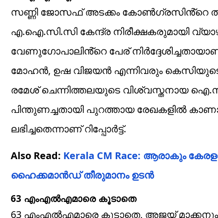
സണ്ണി ജോസഫ് അടക്കം കോൺഗ്രസിൻ്റെ തിര
എ.ഐ.സി.സി കേന്ദ്ര നിരീക്ഷകരുമായി വ്യാഴ
വേണുഗോപാലിൻ്റെ പേര് നിർദ്ദേശിച്ചതായാണ് 
മോഹൻ, ഉഷ വിജയൻ എന്നിവരും കെസിയുടെ പേ
രമേശ് ചെന്നിത്തലയുടെ വിശ്വസ്തനായ ഐ
പിന്തുണച്ചതായി പുറത്തായ രേഖകളിൽ കാ
ലഭിച്ചതെന്നാണ് റിപ്പോർട്ട്.
Also Read:
Kerala CM Race: ആരാകും കേരളത്
ഹൈക്കമാൻഡ് തീരുമാനം ഉടൻ
63 എംഎൽഎമാരെ കൂടാതെ
63 എംഎൽഎമാരെ കൂടാതെ, അജയ് മാക്കനും മ