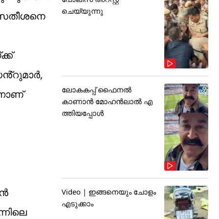
ചെയ്യുന്നു
ാർ സതീശനെ
്ക്
ഡൻ്റുമാർ,
ലോകകപ്പ് ഫൈനൽ
്നാണ്
കാണാൻ മോഹൻലാൽ എ
ത്തിയപ്പോൾ
ുൻ
Video | ഇങ്ങനെയും ചോളം
എടുക്കാം
്നിലെ