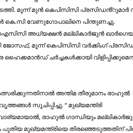
ഴ്ച നടത്തി. മൂന്ന് മുൻ കെപിസിസി പ്രസിഡൻ്റുമ
്കൾ കെ.സി വേണുഗോപാലിനെ പിന്തുണച്ചു.
എഐസിസി അധ്യക്ഷൻ മല്ലികാർജുൻ ഖാർഗെയ്ക
ണ്ണി ജോസഫ്, മൂന്ന് കെപിസിസി വർക്കിംഗ് പ്രസി
 ഹൈക്കമാൻഡ് ചർച്ചകൾക്കായി വിളിപ്പിക്കുമെന
ത്സരിക്കുന്നതിനാൽ അന്തിമ തീരുമാനം രാഹുൽ
തങ്ങൾ സൂചിപ്പിച്ചു. “ മുഖ്യമന്ത്രി
നിവാര്യമായാൽ, രാഹുൽ ഗാന്ധിയും മല്ലികാർജ
ുതിയ മുഖ്യമന്ത്രിയെ തിരഞ്ഞെടുത്തതിന് പിന