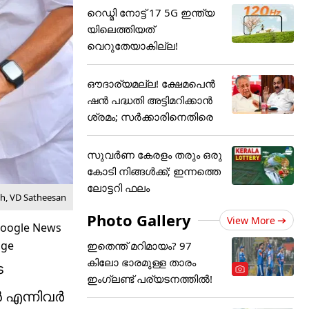
റെഡ്മി നോട്ട് 17 5G ഇന്ത്യ
യിലെത്തിയത്
വെറുതേയാകില്ല!
ഔദാര്യമല്ല! ക്ഷേമപെൻ
ഷൻ പദ്ധതി അട്ടിമറിക്കാൻ
ശ്രമം; സർക്കാരിനെതിരെ
സുവർണ കേരളം തരും ഒരു
കോടി നിങ്ങൾക്ക്; ഇന്നത്തെ
ലോട്ടറി ഫലം
ph, VD Satheesan
Photo Gallery
View More
ഇതെന്ത് മറിമായം? 97
കിലോ ഭാരമുള്ള താരം
െ
ഇംഗ്ലണ്ട് പര്യടനത്തില്‍!
ൻ എന്നിവർ