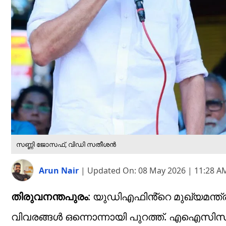
സണ്ണി ജോസഫ്, വിഡി സതീശൻ
Arun Nair
|
Updated On:
08 May 2026 | 11:28 A
തിരുവനന്തപുരം
: യുഡിഎഫിൻ്റെ മുഖ്യമന്
വിവരങ്ങൾ ഒന്നൊന്നായി പുറത്ത്. എഐസിസി 