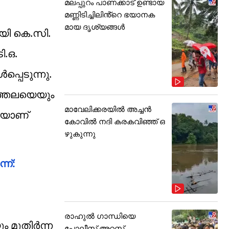
മലപ്പുറം പാണക്കാട് ഉണ്ടായ
മണ്ണിടിച്ചിലിൻ്റെ ഭയാനക
മായ ദൃശ്യങ്ങൾ
ായി കെ.സി.
ി.ഒ.
പെടുന്നു.
ത്തലയെയും
മാവേലിക്കരയിൽ അച്ചൻ
ണയാണ്
കോവിൽ നദി കരകവിഞ്ഞ് ഒ
ഴുകുന്നു
ന്:
രാഹുൽ ഗാന്ധിയെ
 മുതിർന്ന
പോലീസ് അറസ്റ്റ്