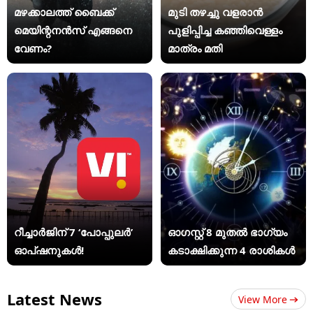
മഴക്കാലത്ത് ബൈക്ക്
മുടി തഴച്ചു വളരാൻ
മെയിന്റനൻസ് എങ്ങനെ
പുളിപ്പിച്ച കഞ്ഞിവെള്ളം
വേണം?
മാത്രം മതി
റീച്ചാർജിന് 7 ‘പോപ്പുലർ’
ഓഗസ്റ്റ് 8 മുതൽ ഭാഗ്യം
ഓപ്ഷനുകൾ!
കടാക്ഷിക്കുന്ന 4 രാശികൾ
Latest News
View More