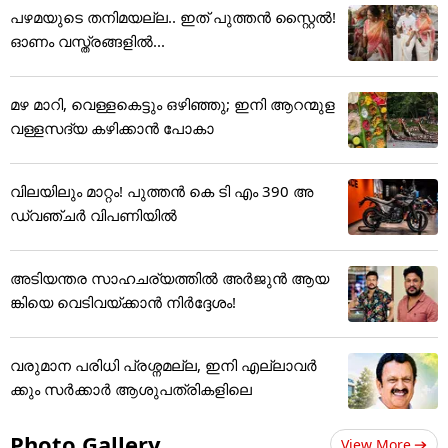
പഴമയുടെ തനിമയല്ല.. ഇത് പുത്തൻ സ്റ്റൈൽ!
ഓണം വസ്ത്രങ്ങളിൽ...
മഴ മാറി, വെള്ളകെട്ടും ഒഴിഞ്ഞു; ഇനി ആറന്മുള
വള്ളസദ്യ കഴിക്കാൻ പോകാ
വിലയിലും മാറ്റം! പുത്തൻ കെ ടി എം 390 അ
ഡ്വഞ്ചർ വിപണിയിൽ
അടിയന്തര സാഹചര്യത്തിൽ അർജുൻ ആയ
ങ്കിയെ വെടിവയ്ക്കാൻ നിർദ്ദേശം!
വരുമാന പരിധി പ്രശ്നമല്ല, ഇനി എല്ലാവർ
ക്കും സർക്കാർ ആശുപത്രികളിലെ
Photo Gallery
View More