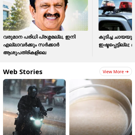
വരുമാന പരിധി പ്രശ്നമല്ല, ഇനി
കുടിച്ച ചായയു
എല്ലാവർക്കും സർക്കാർ
ഇഷ്ടപ്പെട്ടില്ല; മ
ആശുപത്രികളിലെ
Web Stories
View More