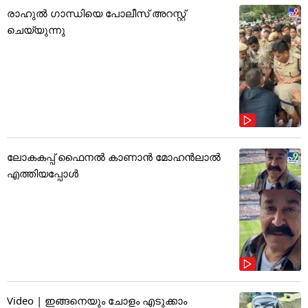
രാഹുൽ ഗാന്ധിയെ പോലീസ് അറസ്റ്റ്
ചെയ്യുന്നു
ലോകകപ്പ് ഫൈനൽ കാണാൻ മോഹൻലാൽ
എത്തിയപ്പോൾ
Video | ഇങ്ങനെയും ചോളം എടുക്കാം