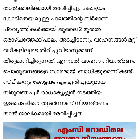
Technology
താൽക്കാലികമായി മരവിപ്പിച്ചു. കോട്ടയം
Religion
കോടിമതയിലുള്ള പാലത്തിന്റെ നിർമാണ
പ്രവൃത്തികൾക്കായി ജൂ​ലൈ 2 മുതൽ
Web Story
ഒരാഴ്ചത്തേക്ക് പാലം അ‌ടച്ചിടാനും വാഹനങ്ങൾ മറ്റ്
Photo
വഴികളിലൂടെ തിരിച്ചുവിടാനുമാണ്
Short Videos
തീരുമാനിച്ചിരുന്നത്. എന്നാൽ വാഹന നിയന്ത്രണം
പൊതുജനങ്ങളെ സാരമായി ബാധിക്കുമെന്ന് കണ്ട്
സ്പീക്കറും കോട്ടയം എംഎൽഎയുമായ
തിരുവഞ്ചൂർ രാധാകൃഷ്ണൻ നടത്തിയ
ഇടപെടലിനെ തുടർന്നാണ് നിയന്ത്രണം
താൽക്കാലികമായി മരവിപ്പിച്ചത്.