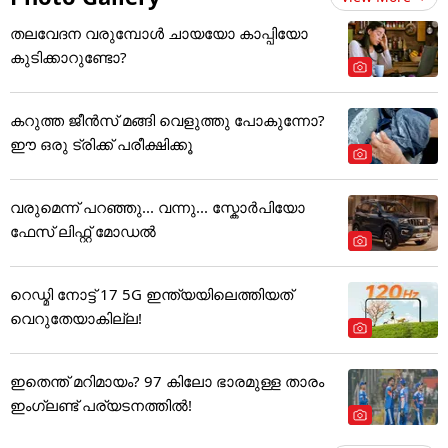
തലവേദന വരുമ്പോൾ ചായയോ കാപ്പിയോ
കുടിക്കാറുണ്ടോ?
കറുത്ത ജീൻസ് മങ്ങി വെളുത്തു പോകുന്നോ?
ഈ ഒരു ട്രിക്ക് പരീക്ഷിക്കൂ
വരുമെന്ന് പറഞ്ഞു... വന്നു... സ്കോർപിയോ
ഫേസ് ലിഫ്റ്റ് മോഡൽ
റെഡ്മി നോട്ട് 17 5G ഇന്ത്യയിലെത്തിയത്
വെറുതേയാകില്ല!
ഇതെന്ത് മറിമായം? 97 കിലോ ഭാരമുള്ള താരം
ഇംഗ്ലണ്ട് പര്യടനത്തില്‍!