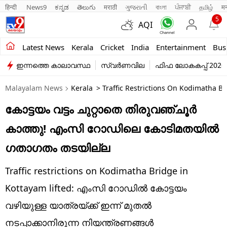
हिन्दी 
News9
ಕನ್ನಡ
తెలుగు
मराठी
ગુજરાતી
বাংলা
ਪੰਜਾਬੀ
தமிழ்
म
5
AQI
Kerala
Latest News
Kerala
Cricket
India
Entertainment
Bus
ഇന്നത്തെ കാലാവസ്ഥ
സ്വർണവില
ഫിഫ ലോകകപ്പ് 2026
India
Malayalam News
Kerala
> Traffic Restrictions On Kodimatha Bri
Entertainment
കോട്ടയം വട്ടം ചുറ്റാതെ തിരുവഞ്ചൂർ
Business
കാത്തു! എംസി റോഡിലെ കോടിമതയിൽ
Education
ഗതാഗതം തടയില്ല
Sports
Traffic restrictions on Kodimatha Bridge in
Lifestyle
Kottayam lifted: എംസി റോഡിൽ കോട്ടയം
വഴിയുള്ള യാത്രയ്ക്ക് ഇന്ന് മുതൽ
world
നടപ്പാക്കാനിരുന്ന നിയന്ത്രണങ്ങൾ