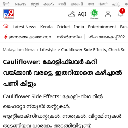
हिन्दी 
News9
ಕನ್ನಡ
తెలుగు
मराठी
ગુજરાતી
বাংলা
ਪੰਜਾਬੀ
தமிழ்
म
5
AQI
Kerala
Latest News
Kerala
Cricket
India
Entertainment
Bus
ഇന്നത്തെ കാലാവസ്ഥ
സ്വർണവില
ഫിഫ ലോകകപ്പ് 2026
India
Malayalam News
Lifestyle
> Cauliflower Side Effects, Check So
Entertainment
Cauliflower: കോളിഫ്ലവർ കറി
Business
വയ്ക്കാൻ വരട്ടെ, ഇതറിയാതെ കഴിച്ചാൽ
Education
പണി കിട്ടും
Sports
Cauliflower Side Effects: കോളിഫ്ലവറിൽ
Lifestyle
ഫൈറ്റോ ന്യൂട്രിയന്റുകൾ,
ആന്റിഓക്‌സിഡന്റുകൾ, നാരുകൾ, വിറ്റാമിനുകൾ
world
തുടങ്ങിയവ ധാരാളം അടങ്ങിയിട്ടുണ്ട്.