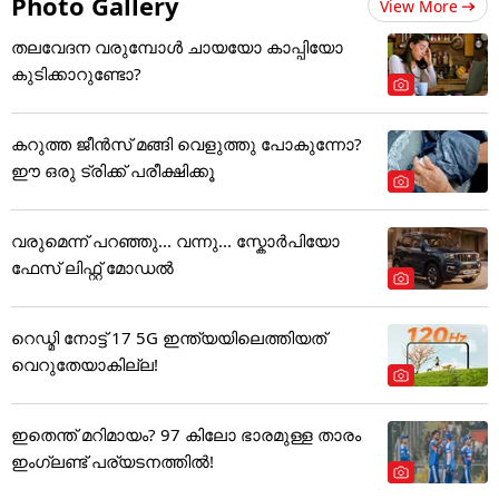
Photo Gallery
View More
തലവേദന വരുമ്പോൾ ചായയോ കാപ്പിയോ
കുടിക്കാറുണ്ടോ?
കറുത്ത ജീൻസ് മങ്ങി വെളുത്തു പോകുന്നോ?
ഈ ഒരു ട്രിക്ക് പരീക്ഷിക്കൂ
വരുമെന്ന് പറഞ്ഞു... വന്നു... സ്കോർപിയോ
ഫേസ് ലിഫ്റ്റ് മോഡൽ
റെഡ്മി നോട്ട് 17 5G ഇന്ത്യയിലെത്തിയത്
വെറുതേയാകില്ല!
ഇതെന്ത് മറിമായം? 97 കിലോ ഭാരമുള്ള താരം
ഇംഗ്ലണ്ട് പര്യടനത്തില്‍!