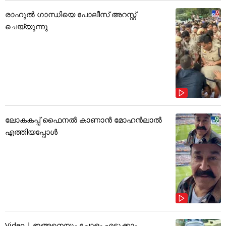
രാഹുൽ ഗാന്ധിയെ പോലീസ് അറസ്റ്റ്
ചെയ്യുന്നു
ലോകകപ്പ് ഫൈനൽ കാണാൻ മോഹൻലാൽ
എത്തിയപ്പോൾ
Video | ഇങ്ങനെയും ചോളം എടുക്കാം