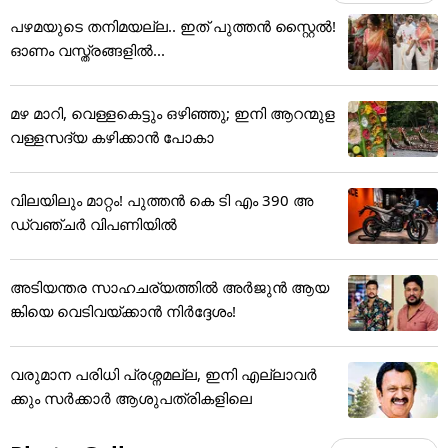
പഴമയുടെ തനിമയല്ല.. ഇത് പുത്തൻ സ്റ്റൈൽ!
ഓണം വസ്ത്രങ്ങളിൽ...
മഴ മാറി, വെള്ളകെട്ടും ഒഴിഞ്ഞു; ഇനി ആറന്മുള
വള്ളസദ്യ കഴിക്കാൻ പോകാ
വിലയിലും മാറ്റം! പുത്തൻ കെ ടി എം 390 അ
ഡ്വഞ്ചർ വിപണിയിൽ
അടിയന്തര സാഹചര്യത്തിൽ അർജുൻ ആയ
ങ്കിയെ വെടിവയ്ക്കാൻ നിർദ്ദേശം!
വരുമാന പരിധി പ്രശ്നമല്ല, ഇനി എല്ലാവർ
ക്കും സർക്കാർ ആശുപത്രികളിലെ