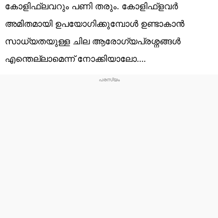
കോളിഫ്ലവറും പണി തരും. കോളിഫ്ളവർ
അമിതമായി ഉപയോഗിക്കുമ്പോൾ ഉണ്ടാകാൻ
സാധ്യതയുള്ള ചില ആരോഗ്യപ്രശ്നങ്ങൾ
എന്തെല്ലാമെന്ന് നോക്കിയാലോ….