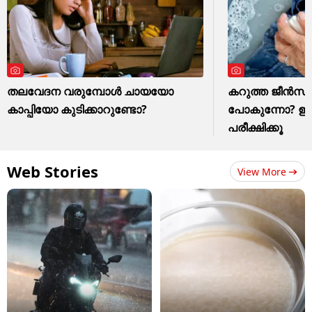
തലവേദന വരുമ്പോൾ ചായയോ
കറുത്ത ജീൻസ് മ
കാപ്പിയോ കുടിക്കാറുണ്ടോ?
പോകുന്നോ? ഈ ഒര
പരീക്ഷിക്കൂ
Web Stories
View More