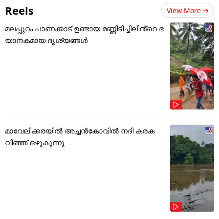
Reels
View More
മലപ്പുറം പാണക്കാട് ഉണ്ടായ മണ്ണിടിച്ചിലിൻ്റെ ഭ
യാനകമായ ദൃശ്യങ്ങൾ
മാവേലിക്കരയിൽ അച്ചൻകോവിൽ നദി കരക
വിഞ്ഞ് ഒഴുകുന്നു