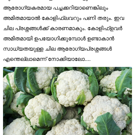
Technology
ആരോഗ്യകരമായ പച്ചക്കറിയാണെങ്കിലും
Religion
അമിതമായാൽ കോളിഫ്ലവറും പണി തരും. ഇവ
ചില പ്രശ്നങ്ങൾക്ക് കാരണമാകും. കോളിഫ്ളവർ
Web Story
അമിതമായി ഉപയോഗിക്കുമ്പോൾ ഉണ്ടാകാൻ
Photo
സാധ്യതയുള്ള ചില ആരോഗ്യപ്രശ്നങ്ങൾ
Short Videos
എന്തെല്ലാമെന്ന് നോക്കിയാലോ....