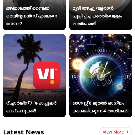
മഴക്കാലത്ത് ബൈക്ക്
മുടി തഴച്ചു വളരാൻ
മെയിന്റനൻസ് എങ്ങനെ
പുളിപ്പിച്ച കഞ്ഞിവെള്ളം
വേണം?
മാത്രം മതി
റീച്ചാർജിന് 7 ‘പോപ്പുലർ’
ഓഗസ്റ്റ് 8 മുതൽ ഭാഗ്യം
ഓപ്ഷനുകൾ!
കടാക്ഷിക്കുന്ന 4 രാശികൾ
Latest News
View More