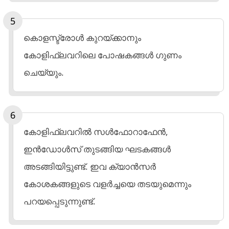
കൊളസ്ട്രോൾ കുറയ്ക്കാനും
കോളിഫ്ലവറിലെ പോഷകങ്ങൾ ഗുണം
ചെയ്യും.
കോളിഫ്ലവറിൽ സൾഫോറാഫേൻ,
ഇൻഡോൾസ് തുടങ്ങിയ ഘടകങ്ങൾ
അടങ്ങിയിട്ടുണ്ട്. ഇവ ക്യാൻസർ
കോശകങ്ങളുടെ വളർച്ചയെ തടയുമെന്നും
പറയപ്പെടുന്നുണ്ട്.