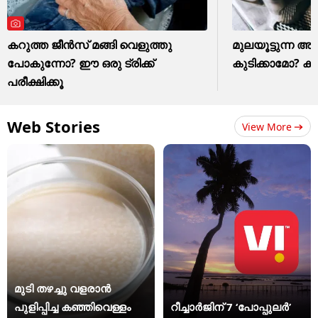
കറുത്ത ജീൻസ് മങ്ങി വെളുത്തു
മുലയൂട്ടുന്ന അമ്
പോകുന്നോ? ഈ ഒരു ട്രിക്ക്
കുടിക്കാമോ? കു
പരീക്ഷിക്കൂ
Web Stories
View More
മുടി തഴച്ചു വളരാൻ
പുളിപ്പിച്ച കഞ്ഞിവെള്ളം
റീച്ചാർജിന് 7 ‘പോപ്പുലർ’