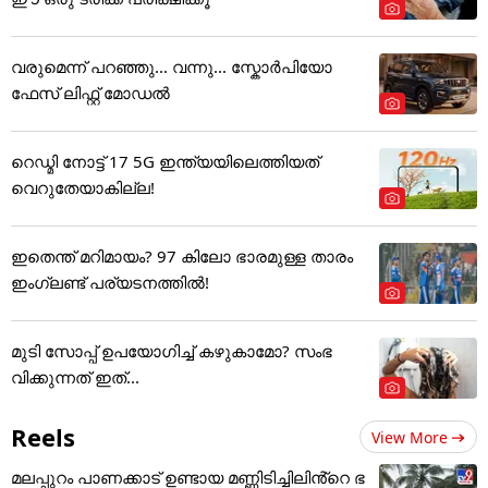
വരുമെന്ന് പറഞ്ഞു... വന്നു... സ്കോർപിയോ
ഫേസ് ലിഫ്റ്റ് മോഡൽ
റെഡ്മി നോട്ട് 17 5G ഇന്ത്യയിലെത്തിയത്
വെറുതേയാകില്ല!
ഇതെന്ത് മറിമായം? 97 കിലോ ഭാരമുള്ള താരം
ഇംഗ്ലണ്ട് പര്യടനത്തില്‍!
മുടി സോപ്പ് ഉപയോഗിച്ച് കഴുകാമോ? സംഭ
വിക്കുന്നത് ഇത്...
Reels
View More
മലപ്പുറം പാണക്കാട് ഉണ്ടായ മണ്ണിടിച്ചിലിൻ്റെ ഭ