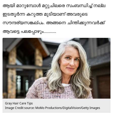
Technology
ആയി മാറുമ്പോൾ മറ്റുചിലരെ സംബന്ധിച്ച് നല്ല
Religion
ഇടതൂർന്ന കറുത്ത മുടിയാണ് അവരുടെ
സൗന്ദര്യസങ്കല്പം. അങ്ങനെ ചിന്തിക്കുന്നവർക്ക്
Web Story
ആവട്ടെ പലപ്പോഴും..........
Photo
Short Videos
Gray Hair Care Tips
Image Credit source: MoMo Productions/DigitalVision/Getty Images