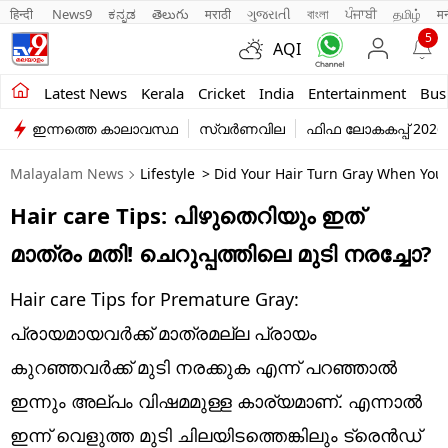
हिन्दी 
News9
ಕನ್ನಡ
తెలుగు
मराठी
ગુજરાતી
বাংলা
ਪੰਜਾਬੀ
தமிழ்
म
5
AQI
Kerala
Latest News
Kerala
Cricket
India
Entertainment
Bus
ഇന്നത്തെ കാലാവസ്ഥ
സ്വർണവില
ഫിഫ ലോകകപ്പ് 2026
India
Malayalam News
Lifestyle
> Did Your Hair Turn Gray When You W
Entertainment
Hair care Tips: പിഴുതെറിയും ഇത്
Business
മാത്രം മതി! ചെറുപ്പത്തിലെ മുടി നരച്ചോ?
Education
Hair care Tips for Premature Gray:
Sports
പ്രായമായവർക്ക് മാത്രമല്ല പ്രായം
Lifestyle
കുറഞ്ഞവർക്ക് മുടി നരക്കുക എന്ന് പറഞ്ഞാൽ
ഇന്നും അല്പം വിഷമമുള്ള കാര്യമാണ്. എന്നാൽ
world
ഇന്ന് വെളുത്ത മുടി ചിലയിടത്തെങ്കിലും ട്രെൻഡ്