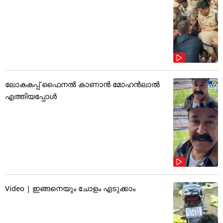
ലോകകപ്പ് ഫൈനൽ കാണാൻ മോഹൻലാൽ
എത്തിയപ്പോൾ
Video | ഇങ്ങനെയും ചോളം എടുക്കാം