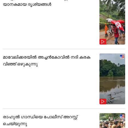
യാനകമായ ദൃശ്യങ്ങൾ
മാവേലിക്കരയിൽ അച്ചൻകോവിൽ നദി കരക
വിഞ്ഞ് ഒഴുകുന്നു
രാഹുൽ ഗാന്ധിയെ പോലീസ് അറസ്റ്റ്
ചെയ്യുന്നു