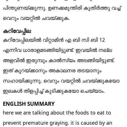
പിന്തുണയ്ക്കുന്നു. ഉണക്കമുന്തിരി കുതിർത്തു വച്ച്
വെറും വയറ്റിൽ ചവയ്ക്കുക.
കറിവേപ്പില
കറിവേപ്പിലയിൽ വിറ്റാമിൻ എ ബി സി ബി 12
എന്നിവ ധാരാളമടങ്ങിയിട്ടുണ്ട്. ഇവയിൽ നല്ല
അളവിൽ ഇരുമ്പും കാൽസ്യം അടങ്ങിയിട്ടുണ്ട്.
ഇത് കുറയ്ക്കാനും അകാലനര തടയാനും
സഹായിക്കുന്നു. വെറും വയറ്റിൽ ചവയ്ക്കുകയോ
ഇലകൾ തിളപ്പിച്ച് കുടിക്കുകയോ ചെയ്യാം.
ENGLISH SUMMARY
here we are talking about the foods to eat to
prevent premature graying. it is caused by an