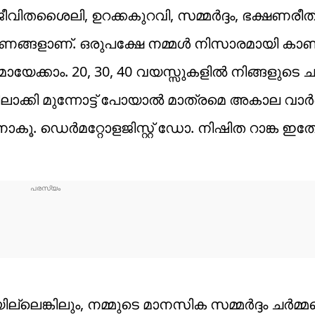
ീവിതശൈലി, ഉറക്കകുറവി, സമ്മർദ്ദം, ഭക്ഷണരീത
രണങ്ങളാണ്. ഒരുപക്ഷേ നമ്മൾ നിസാരമായി കാണ
യേക്കാം. 20, 30, 40 വയസ്സുകളിൽ നിങ്ങളുടെ ചർ
ിലാക്കി മുന്നോട്ട് പോയാൽ മാത്രമെ അകാല വാർ
ാനാകൂ. ഡെർമറ്റോളജിസ്റ്റ് ഡോ. നിഷിത റാങ്ക ഇതേക്
ലെങ്കിലും, നമ്മുടെ മാനസിക സമ്മർദ്ദം ചർമ്മ