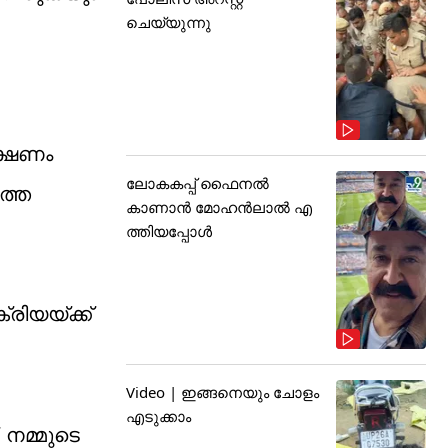
ചെയ്യുന്നു
ക്ഷണം
ലോകകപ്പ് ഫൈനൽ
്തെ
കാണാൻ മോഹൻലാൽ എ
ത്തിയപ്പോൾ
രിയയ്ക്ക്
Video | ഇങ്ങനെയും ചോളം
എടുക്കാം
 നമ്മുടെ