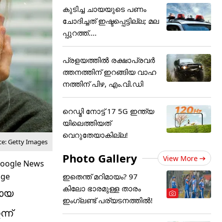
കുടിച്ച ചായയുടെ പണം
ചോദിച്ചത് ഇഷ്ടപ്പെട്ടില്ല; മല
പ്പുറത്ത്....
പ്രളയത്തിൽ രക്ഷാപ്രവർ
ത്തനത്തിന് ഇറങ്ങിയ വാഹ
നത്തിന് പിഴ, എം.വി.ഡി
റെഡ്മി നോട്ട് 17 5G ഇന്ത്യ
യിലെത്തിയത്
വെറുതേയാകില്ല!
ce: Getty Images
Photo Gallery
View More
ഇതെന്ത് മറിമായം? 97
കിലോ ഭാരമുള്ള താരം
പോയ
ഇംഗ്ലണ്ട് പര്യടനത്തില്‍!
്ന്