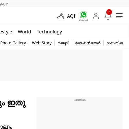
9-UP
5
AQI
Short Videos
festyle
World
Technology
y
Photo Gallery
Web Story
മമ്മൂട്ടി
മോഹൻലാൽ
ശബരിമല
ും ഇതു
ോലും