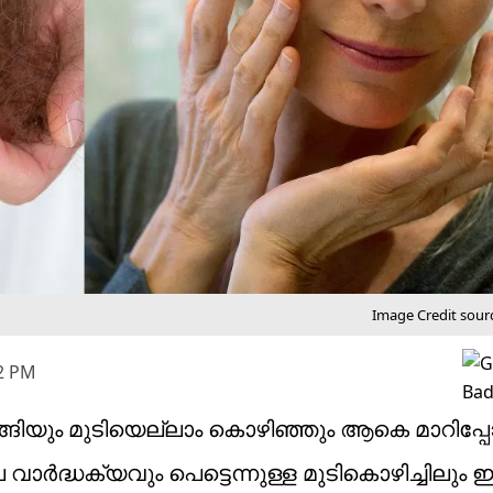
Image Credit sour
22 PM
ുളിങ്ങിയും മുടിയെല്ലാം കൊഴിഞ്ഞും ആകെ മാറിപ്
ാർദ്ധക്യവും പെട്ടെന്നുള്ള മുടികൊഴിച്ചിലും ഇന