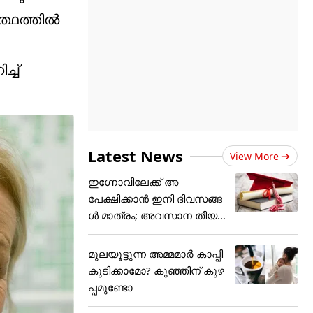
ർത്ഥത്തിൽ
്ച്
Latest News
View More
ഇഗ്നോവിലേക്ക് അ
പേക്ഷിക്കാൻ ഇനി ദിവസങ്ങ
ൾ മാത്രം; അവസാന തീയ
തി
മുലയൂട്ടുന്ന അമ്മമാർ കാപ്പി
കുടിക്കാമോ? കുഞ്ഞിന് കുഴ
പ്പമുണ്ടോ