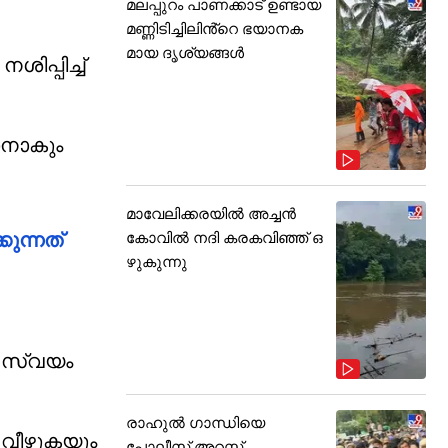
മലപ്പുറം പാണക്കാട് ഉണ്ടായ
മണ്ണിടിച്ചിലിൻ്റെ ഭയാനക
മായ ദൃശ്യങ്ങൾ
പ്പിച്ച്
ാനാകും
മാവേലിക്കരയിൽ അച്ചൻ
ുന്നത്
കോവിൽ നദി കരകവിഞ്ഞ് ഒ
ഴുകുന്നു
ൾ സ്വയം
രാഹുൽ ഗാന്ധിയെ
 വീഴുകയും
പോലീസ് അറസ്റ്റ്