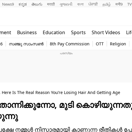
News9
ಕನ್ನಡ
తెలుగు
मराठी
ગુજરાતી
বাংলা
ਪੰਜਾਬੀ
தமிழ்
मनी9
TV
Lifestyle
Religion
nment
Business
Education
Sports
Short Videos
Li
world
Web Stor
26
സഞ്ജു സാംസൺ
8th Pay Commission
OTT
Religion
Technology
Photo
, Here Is The Real Reason You’re Losing Hair And Getting Age
ോന്നിക്കുന്നോ, മുടി കൊഴിയുന്നത
ുന്നു
 ഒരുപക്ഷേ നമ്മൾ നിസാരമായി കാണുന്ന രീതികൾ പ