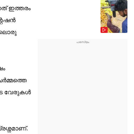
നത് ഇത്തരം
്റേഷൻ
്ലൊരു
ഷം
ർമ്മത്തെ
ടെ വേരുകൾ
്രശ്നമാണ്.