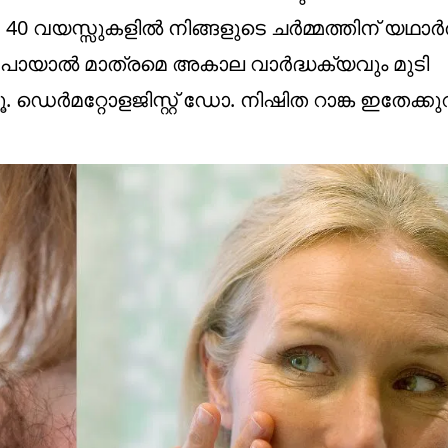
30, 40 വയസ്സുകളിൽ നിങ്ങളുടെ ചർമ്മത്തിന് യഥാ
ട്ട് പോയാൽ മാത്രമെ അകാല വാർദ്ധക്യവും മുടി
. ഡെർമറ്റോളജിസ്റ്റ് ഡോ. നിഷിത റാങ്ക ഇതേക്കുറിച