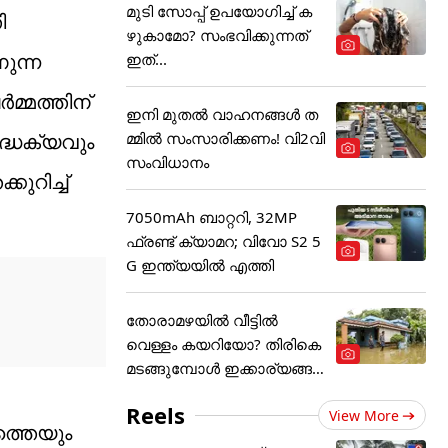
മുടി സോപ്പ് ഉപയോഗിച്ച് ക
ി
ഴുകാമോ? സംഭവിക്കുന്നത്
ുന്ന
ഇത്...
മ്മത്തിന്
ഇനി മുതൽ വാഹനങ്ങൾ ത
മ്മിൽ സംസാരിക്കണം! വി2വി
ദ്ധക്യവും
സംവിധാനം
കുറിച്ച്
7050mAh ബാറ്ററി, 32MP
ഫ്രണ്ട് ക്യാമറ; വിവോ S2 5
G ഇന്ത്യയിൽ എത്തി
തോരാമഴയിൽ വീട്ടിൽ
വെള്ളം കയറിയോ? തിരികെ
മടങ്ങുമ്പോൾ ഇക്കാര്യങ്ങ
ൾ
Reels
View More
ത്തെയും