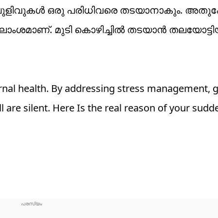
െ ചുളിവുകൾ ഒരു പരിധിവരെ തടയാനാകും. അത
ും ജലാംശമാണ്. മുടി കൊഴിച്ചിൽ തടയാൻ തലയോട്ട
ernal health. By addressing stress management, g
l are silent. Here Is the real reason of your sudde