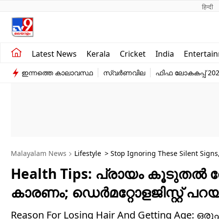
हिन्दी 
Kerala
Business
Latest News
Kerala
Cricket
India
Entertai
India
Education
ഇന്നത്തെ കാലാവസ്ഥ
സ്വർണവില
ഫിഫ ലോകകപ്പ് 20
Entertainment
Sports
Malayalam News
Lifestyle
> Stop Ignoring These Silent Signs
Health Tips: പ്രായം കൂടുതൽ ത
കാരണം; ഡെർമറ്റോളജിസ്റ്റ് പറയ
Reason For Losing Hair And Getting Age: