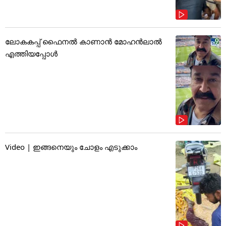
ലോകകപ്പ് ഫൈനൽ കാണാൻ മോഹൻലാൽ
എത്തിയപ്പോൾ
Video | ഇങ്ങനെയും ചോളം എടുക്കാം