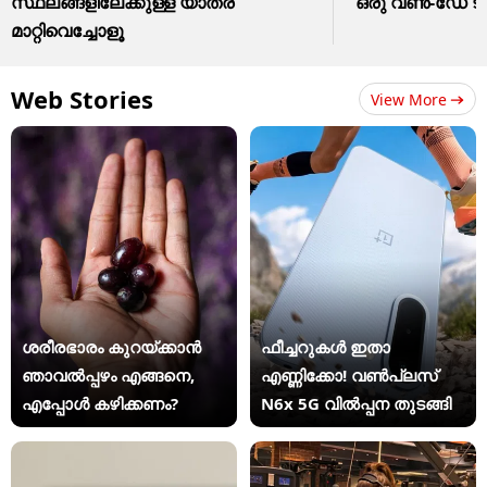
സ്ഥലങ്ങളിലേക്കുള്ള യാത്ര
ഒരു വൺ-ഡേ ട്രിപ
മാറ്റിവെച്ചോളൂ
Web Stories
View More
ശരീരഭാരം കുറയ്ക്കാൻ
ഫീച്ചറുകൾ ഇതാ
ഞാവൽപ്പഴം എങ്ങനെ,
എണ്ണിക്കോ! വൺപ്ലസ്
എപ്പോൾ കഴിക്കണം?
N6x 5G വിൽപ്പന തുടങ്ങി