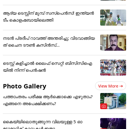
ആദ്യ ടെസ്റ്റിന് മുമ്പ് സസ്‌പെന്‍സ്! ഇന്ത്യന്‍
ടീം കൊളംബോയിലെത്തി
നടൻ പ്രദീപ് റാവത്ത് അന്തരിച്ചു; വിടവാങ്ങിയ
ത് ചൈന ടൗൺ കസിൻസ്...
ടെസ്റ്റ് കളിച്ചാല്‍ ലൈഫ് സെറ്റ്! ബിസിസിഐ
യില്‍ നിന്ന് പെന്‍ഷന്‍
Photo Gallery
View More
പത്താംതരം പരീക്ഷ ആര്‍ക്കൊക്കെ എഴുതാം?
എങ്ങനെ അപേക്ഷിക്കണം?
കൈയ്യിലൊതുങ്ങുന്ന വിലയുള്ള 5 ഓ
ട്ടോമാറ്റിക് കാറുകൾ ഇതാ...