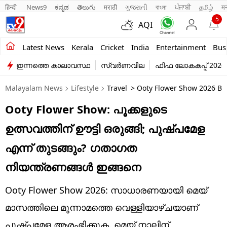
हिन्दी 
News9
ಕನ್ನಡ
తెలుగు
मराठी
ગુજરાતી
বাংলা
ਪੰਜਾਬੀ
தமிழ்
म
5
AQI
Kerala
Latest News
Kerala
Cricket
India
Entertainment
Bus
ഇന്നത്തെ കാലാവസ്ഥ
സ്വർണവില
ഫിഫ ലോകകപ്പ് 2026
India
Malayalam News
Lifestyle
Travel
> Ooty Flower Show 2026 Beg
Entertainment
Ooty Flower Show: പൂക്കളുടെ
Business
ഉത്സവത്തിന് ഊട്ടി ഒരുങ്ങി; പുഷ്പമേള
Education
എന്ന് തുടങ്ങും? ഗതാഗത
Sports
നിയന്ത്രണങ്ങൾ ഇങ്ങനെ
Lifestyle
Ooty Flower Show 2026: സാധാരണയായി മെയ്
world
മാസത്തിലെ മൂന്നാമത്തെ വെള്ളിയാഴ്ചയാണ്
പുഷ്പമേള ആരംഭിക്കുക. മെയ് നാലിന്