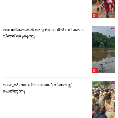
മാവേലിക്കരയിൽ അച്ചൻകോവിൽ നദി കരക
വിഞ്ഞ് ഒഴുകുന്നു
രാഹുൽ ഗാന്ധിയെ പോലീസ് അറസ്റ്റ്
ചെയ്യുന്നു