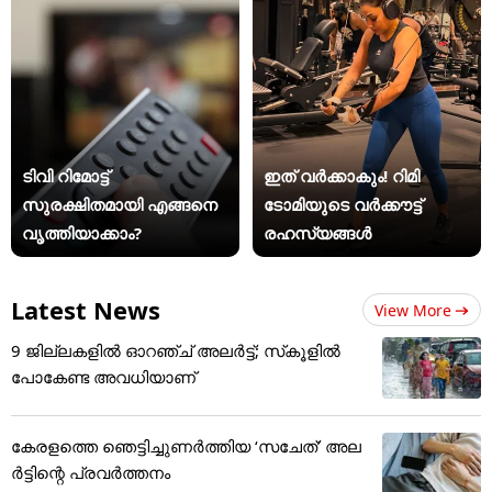
ടിവി റിമോട്ട്
ഇത് വർക്കാകും! റിമി
സുരക്ഷിതമായി എങ്ങനെ
ടോമിയുടെ വർക്കൗട്ട്
വൃത്തിയാക്കാം?
രഹസ്യങ്ങൾ
Latest News
View More
9 ജില്ലകളില്‍ ഓറഞ്ച് അലര്‍ട്ട്; സ്‌കൂളില്‍
പോകേണ്ട അവധിയാണ്‌
കേരളത്തെ ഞെട്ടിച്ചുണർത്തിയ ‘സചേത്’ അ‌ല
ർട്ടിന്റെ പ്രവർത്തനം