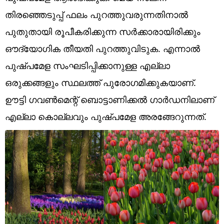
Technology
തിരഞ്ഞെടുപ്പ് ഫലം പുറത്തുവരുന്നതിനാൽ
Religion
പുതുതായി രൂപീകരിക്കുന്ന സർക്കാരായിരിക്കും
ഔദ്യോ​ഗിക തീയതി പുറത്തുവിടുക. എന്നാൽ
Web Story
പുഷ്പമേള സംഘടിപ്പിക്കാനുള്ള എല്ലാ
Photo
ഒരുക്കങ്ങളും സ്ഥലത്ത് പുരോ​ഗമിക്കുകയാണ്.
Short Videos
ഊട്ടി ഗവൺമെന്റ് ബൊട്ടാണിക്കൽ ഗാർഡനിലാണ്
എല്ലാ കൊല്ലവും പുഷ്പമേള അരങ്ങേറുന്നത്.