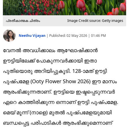
പ്രതീകാത്മക ചിത്രം
Image Credit source: Getty images
Neethu Vijayan
|
Published:
02 May 2026 | 01:46 PM
വേനൽ അവധിക്കാലം ആഘോഷിക്കാൻ
ഊട്ടിയിലേക്ക് പോകുന്നവർക്കായി ഇതാ
പുതിയൊരു അറിയിപ്പുകൂടി. 128-ാമത് ഊട്ടി
പുഷ്പമേള (Ooty Flower Show 2026) ഈ മാസം
ആരംഭിക്കുന്നതാണ്. ഊട്ടിയെ ഇഷ്ടപ്പെടുന്നവർ
ഏറെ കാത്തിരിക്കുന്ന ഒന്നാണ് ഊട്ടി പുഷ്പമേള.
മെയ് മൂന്ന് (നാളെ) മുതൽ പുഷ്പമേളയുമായി
ബന്ധപ്പെട്ട പരിപാടികൾ ആരംഭിക്കുമെന്നാണ്