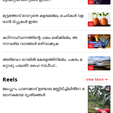
മുട്ടത്തോട് വെറുതെ കളയല്ലേ, ചെടികൾ വള
രാൻ ടിപ്പുകൾ ഇതാ
കഠിനാധ്വാനത്തിന്റെ ഫലം ലഭിക്കില്ല, അ
നാവശ്യ വാദങ്ങൾ ഒഴിവാക്കുക
അതിവേഗ റെയില്‍ കേരളത്തിനില്ല, പകരം മ
റ്റൊരു പദ്ധതി? ഹൈ സ്പീഡ്...
Reels
View More
മലപ്പുറം പാണക്കാട് ഉണ്ടായ മണ്ണിടിച്ചിലിൻ്റെ ഭ
യാനകമായ ദൃശ്യങ്ങൾ