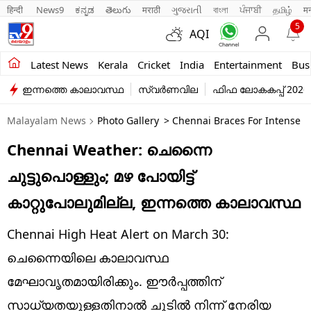
हिन्दी 
News9
ಕನ್ನಡ
తెలుగు
मराठी
ગુજરાતી
বাংলা
ਪੰਜਾਬੀ
தமிழ்
म
5
AQI
Kerala
Latest News
Kerala
Cricket
India
Entertainment
Bus
ഇന്നത്തെ കാലാവസ്ഥ
സ്വർണവില
ഫിഫ ലോകകപ്പ് 2026
India
Malayalam News
Photo Gallery
> Chennai Braces For Intense 
Entertainment
Chennai Weather: ചെന്നൈ
Business
ചുട്ടുപൊള്ളും; മഴ പോയിട്ട്
Education
കാറ്റുപോലുമില്ല, ഇന്നത്തെ കാലാവസ്ഥ
Sports
Chennai High Heat Alert on March 30:
Lifestyle
ചെന്നൈയിലെ കാലാവസ്ഥ
മേഘാവൃതമായിരിക്കും. ഈര്‍പ്പത്തിന്
world
സാധ്യതയുള്ളതിനാല്‍ ചൂടില്‍ നിന്ന് നേരിയ