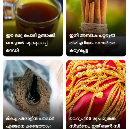
ഈ ഒരു പൊടി ഉണ്ടാക്കി
ഇനി അബദ്ധം പറ്റരുത്!
വെച്ചാൽ ചുക്കുകാപ്പി
തിരിച്ചറിയാം യഥാര്‍ത്ഥ
റെഡി!
കറുവപ്പട്ട
മികച്ച പ്രോട്ടീൻ പൗഡർ
വെറും 100 രൂപ മുതല്‍
എങ്ങനെ കണ്ടെത്താം?
സ്വർണം, ഇത് ജെൻ സി