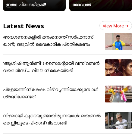
ഇതാ ചില വഴികൾ!
മോഡൽ
Latest News
View More
അവഗണനകളില്‍ മനംനൊന്ത് സര്‍ഫറാസ്
ഖാന്‍; ഒടുവില്‍ വൈകാരിക പ്രതികരണം
'ആശിഷ് ആൻണി' ! സൈലന്റായി വന്ന് വമ്പൻ
വയലൻസ് ... വില്ലന് കൈയ്യടി
പ്രളയത്തിന് ശേഷം വീട് വൃത്തിയാക്കുമ്പോൾ
ശ്രദ്ധിക്കേണ്ടത്
നിഴലായി കൂടെയുണ്ടായിരുന്നയാൾ; ലയണൽ
മെസ്സിയുടെ പിതാവ് വിടവാങ്ങി