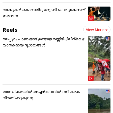
വാക്കുകൾ കൊണ്ടല്ല, മറുപടി കൊടുക്കേണ്ടത്
ഇങ്ങനെ
Reels
View More
മലപ്പുറം പാണക്കാട് ഉണ്ടായ മണ്ണിടിച്ചിലിൻ്റെ ഭ
യാനകമായ ദൃശ്യങ്ങൾ
മാവേലിക്കരയിൽ അച്ചൻകോവിൽ നദി കരക
വിഞ്ഞ് ഒഴുകുന്നു