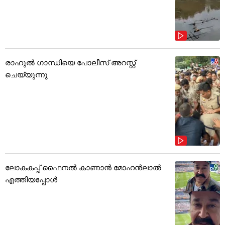
രാഹുൽ ഗാന്ധിയെ പോലീസ് അറസ്റ്റ്
ചെയ്യുന്നു
ലോകകപ്പ് ഫൈനൽ കാണാൻ മോഹൻലാൽ
എത്തിയപ്പോൾ