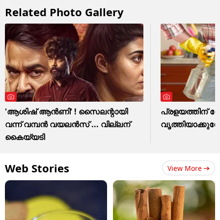
Related Photo Gallery
'ആശിഷ് ആൻണി' ! സൈലന്റായി
പ്രളയത്തിന് ശേ
വന്ന് വമ്പൻ വയലൻസ് ... വില്ലന്
വൃത്തിയാക്കുമ്പ
കൈയ്യടി
Web Stories
View More