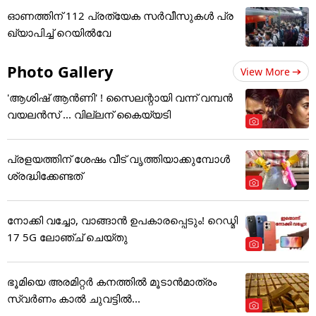
ഓണത്തിന് 112 പ്രത്യേക സർവീസുകൾ പ്ര
ഖ്യാപിച്ച് റെയിൽവേ
Photo Gallery
View More
'ആശിഷ് ആൻണി' ! സൈലന്റായി വന്ന് വമ്പൻ
വയലൻസ് ... വില്ലന് കൈയ്യടി
പ്രളയത്തിന് ശേഷം വീട് വൃത്തിയാക്കുമ്പോൾ
ശ്രദ്ധിക്കേണ്ടത്
നോക്കി വച്ചോ, വാങ്ങാൻ ഉപകാരപ്പെടും! റെഡ്മി
17 5G ലോഞ്ച് ചെയ്തു
ഭൂമിയെ അരമിറ്റർ കനത്തിൽ മൂടാൻമാത്രം
സ്വർണം കാൽ ചുവട്ടിൽ...