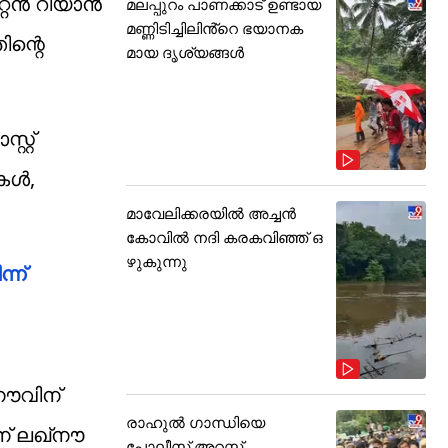
ന്‍ റിയാന്‍
മലപ്പുറം പാണക്കാട് ഉണ്ടായ
മണ്ണിടിച്ചിലിൻ്റെ ഭയാനക
ിന്റെ
മായ ദൃശ്യങ്ങൾ
റ്റ്
കൾ,
മാവേലിക്കരയിൽ അച്ചൻ
കോവിൽ നദി കരകവിഞ്ഞ് ഒ
ഴുകുന്നു
്ന്
നൗവിന്
രാഹുൽ ഗാന്ധിയെ
ന് ലഖ്‌നൗ
പോലീസ് അറസ്റ്റ്