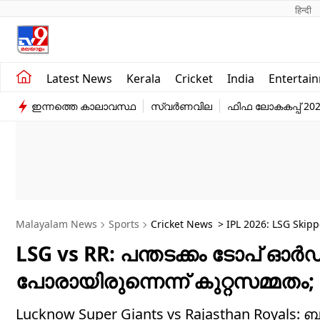
हिन्दी 
Kerala
Business
Latest News
Kerala
Cricket
India
Entertai
India
Education
ഇന്നത്തെ കാലാവസ്ഥ
സ്വർണവില
ഫിഫ ലോകകപ്പ് 20
Entertainment
Sports
Malayalam News
Sports
Cricket News
> IPL 2026: LSG Skip
LSG vs RR: പന്തടക്കം ടോപ് ഓര്‍ഡറ
പോരായിരുന്നെന്ന് കുറ്റസമ്മതം; 
Lucknow Super Giants vs Rajasthan Royals: