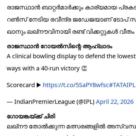
രാജസ്ഥാന്‍ ബാറ്റര്‍മാര്‍ക്കും കാര്യമായ പ്ര
റണ്‍സ് നേടിയ രവീന്ദ്ര ജഡേജയാണ് ടോപ് സ്‌കോ
ഖാനും ലഖ്‌നൗവിനായി രണ്ട് വിക്കറ്റുകള്‍ വീതം 
രാജസ്ഥാന്‍ റോയല്‍സിന്റെ ആഹ്ലാദം
A clinical bowling display to defend the lowest
ways with a 40-run victory 👏
Scorecard ▶️
https://t.co/5SaPY8wfsc
#TATAIPL
— IndianPremierLeague (@IPL)
April 22, 2026
ഗോയങ്കയ്ക്ക് ചിരി
ലഖ്‌നൗ തോല്‍ക്കുന്ന മത്സരങ്ങളില്‍ അസ്വസ