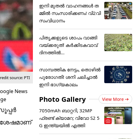
ഇനി മുതൽ വാഹനങ്ങൾ ത
മ്മിൽ സംസാരിക്കണം! വി2വി
സംവിധാനം
പിതൃക്കളുടെ ശാപം വാങ്ങി
വയ്ക്കരുത്! കർക്കിടകവാവ്
ദിനത്തിൽ...
സാമ്പത്തിക നേട്ടം, തൊഴിൽ
പുരോഗതി! ശനി ചലിച്ചാൽ
edit source: PTI
ഇനി ഭാഗ്യകാലം
Photo Gallery
View More
പ്പര്‍
7050mAh ബാറ്ററി, 32MP
ഫ്രണ്ട് ക്യാമറ; വിവോ S2 5
ക് ശേഷമാണ്
G ഇന്ത്യയിൽ എത്തി