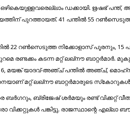
്‍ഷ് ഒഴികെയുള്ളവരെല്ലാം ഡക്കായി. ഋഷഭ് പന്ത്,
ിന് പുറത്തായത്. 41 പന്തില്‍ 55 റണ്‍സെടുത്ത 
തില്‍ 22 റണ്‍സെടുത്ത നിക്കോളാസ് പൂരനും, 15 പന
 രണ്ടക്കം കടന്ന മറ്റ് ലഖ്‌നൗ ബാറ്റര്‍മാര്‍. മുക
ല്‍ 6, മയങ്ക് യാദവ്-അഞ്ച് പന്തില്‍ അഞ്ച്, മൊഹ്‌
്ങനെയാണ് മറ്റ് ലഖ്‌നൗ ബാറ്റര്‍മാരുടെ സ്‌കോറുകള്‍
്‍ഗറും, ബ്രിജേഷ് ശര്‍മയും രണ്ട് വിക്കറ്റ് വീതം വീ
ക്കറ്റുകള്‍ പങ്കിട്ടു. രാജസ്ഥാന്റെ എല്ലാ ബൗള