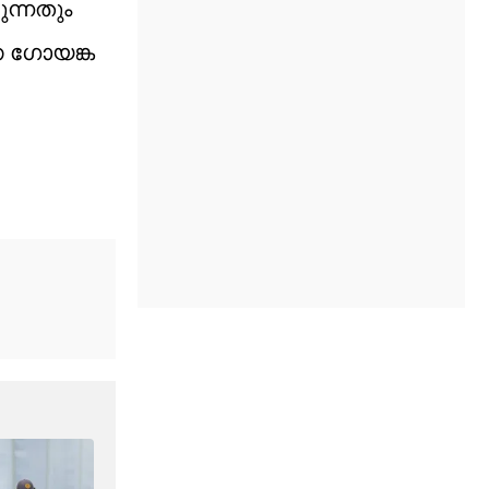
ുന്നതും
ണ ഗോയങ്ക