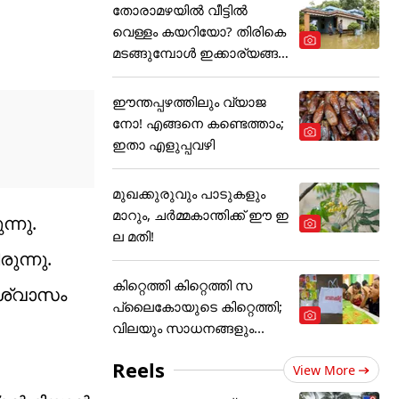
തോരാമഴയിൽ വീട്ടിൽ
വെള്ളം കയറിയോ? തിരികെ
മടങ്ങുമ്പോൾ ഇക്കാര്യങ്ങ
ൾ
ഈന്തപ്പഴത്തിലും വ്യാജ
നോ! എങ്ങനെ കണ്ടെത്താം;
ഇതാ എളുപ്പവഴി
മുഖക്കുരുവും പാടുകളും
മാറും, ചർമ്മകാന്തിക്ക് ഈ ഇ
്നു.
ല മതി!
ുന്നു.
കിറ്റെത്തി കിറ്റെത്തി സ
 വിശ്വാസം
പ്ലൈകോയുടെ കിറ്റെത്തി;
വിലയും സാധനങ്ങളും...
Reels
View More