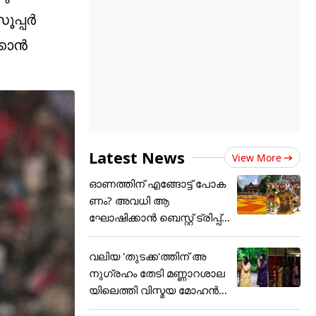
്പര്‍
കാന്‍
Latest News
View More
ഓണത്തിന് എങ്ങോട്ട് പോക
ണം? അവധി ആ
ഘോഷിക്കാൻ ബെസ്റ്റ് ട്രിപ്പ്
പ്ലാൻ
വലിയ 'തുടക്ക'ത്തിന് അ
നുഗ്രഹം തേടി മണ്ണാറശാല
യിലെത്തി വിസ്മയ മോഹൻ
ലാ