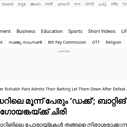
News9
ಕನ್ನಡ
తెలుగు
मराठी
ગુજરાતી
বাংলা
ਪੰਜਾਬੀ
தமிழ்
मनी9
TV
Lifestyle
Religion
nment
Business
Education
Sports
Short Videos
Li
world
Web Stor
26
സഞ്ജു സാംസൺ
8th Pay Commission
OTT
Religion
Technology
Photo
per Rishabh Pant Admits Their Batting Let Them Down After Defeat
ിലെ മൂന്ന് പേരും ‘ഡക്ക്’; ബാറ്റിങ്
ഗോയങ്കയ്ക്ക് ചിരി
 ബാറ്റിങിലെ പോരായ്മകള്‍ തങ്ങളെ നിരാശരാക്കുന്ന