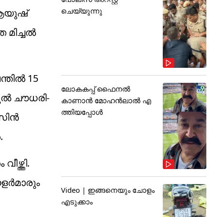
ചെയ്യുന്നു
 ആയുഷ്
മിച്ചല്‍
്തില്‍ 15
ലോകകപ്പ് ഫൈനൽ
ുല്‍ ചൗധരി-
കാണാൻ മോഹൻലാൽ എ
ത്തിയപ്പോൾ
സിന്‍
.
ഴ്ത്തി.
ര്‍മാരും
Video | ഇങ്ങനെയും ചോളം
എടുക്കാം