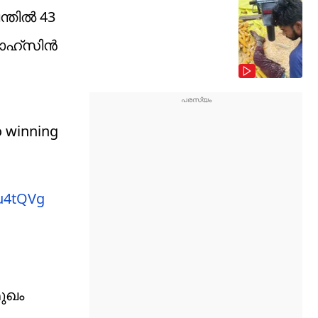
തില്‍ 43
ഹ്‌സിന്‍
o winning
3u4tQVg
മുഖം