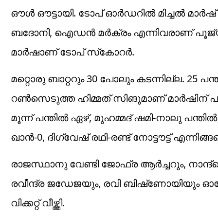
ഔള്‍ ഔട്ടായി. ടോപ് ഓര്‍ഡറില്‍ മിച്ചല്‍ മാര
ബദോനി, ഐഡന്‍ മര്‍ക്രം എന്നിവരാണ് പൂജ്യത്ത
മാര്‍ഷാണ് ടോപ് സ്‌കോറര്‍.
മറ്റൊരു ബാറ്ററും 30 പോലും കടന്നില്ല. 25 പന്
റണ്‍സെടുത്ത ഹിമ്മത് സിങുമാണ് മാര്‍ഷിന് പുറമെ
മൂന്ന് പന്തില്‍ ഏഴ്, മുഹമ്മദ് ഷമി-നാലു പന്തി
ഖാന്‍-0, ദിഗ്വേഷ് രഥി-രണ്ട് നോട്ടൗട്ട് എന്നിങ
രാജസ്ഥാനു വേണ്ടി ജോഫ്ര ആര്‍ച്ചറും, നാന്ദ്രെ ബര
രവീന്ദ്ര ജഡേജയും, രവി ബിഷ്‌ണോയിയും ഓരോ വി
വിക്കറ്റ് വീഴ്ത്തി.