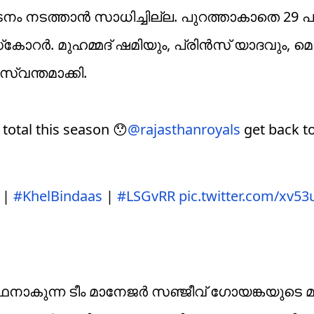
കടനം നടത്താന്‍ സാധിച്ചില്ല. പുറത്താകാതെ 29 പന്
റര്‍. മുഹമ്മദ് ഷമിയും, പ്രിന്‍സ് യാദവും, മൊ
സ്വന്തമാക്കി.
 total this season 😯
@rajasthanroyals
get back t
|
#KhelBindaas
|
#LSGvRR
pic.twitter.com/xv5
്ഥനാകുന്ന ടീം മാനേജര്‍ സഞ്ജീവ് ഗോയങ്കയുടെ 