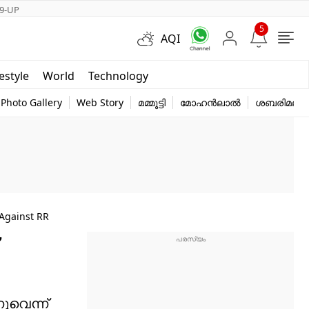
9-UP
5
AQI
Short Videos
festyle
World
Technology
y
Photo Gallery
Web Story
മമ്മൂട്ടി
മോഹൻലാൽ
ശബരിമല
 Against RR
ുവെന്ന്