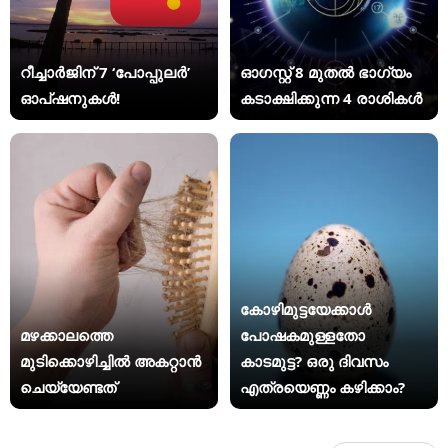
റീച്ചാർജിന് 7 ‘പോപ്പുലർ’
ഓഗസ്റ്റ് 8 മുതൽ ഭാഗ്യം
ഓപ്ഷനുകൾ!
കടാക്ഷിക്കുന്ന 4 രാശികൾ
കോഴിമുട്ടയേക്കാൾ
മഴക്കാലത്തെ
പോഷകമുള്ളതോ
മുടിക്കൊഴിച്ചിൽ അകറ്റാൻ
കാടമുട്ട? ഒരു ദിവസം
ചെയ്യേണ്ടത്
എത്രയെണ്ണം കഴിക്കാം?