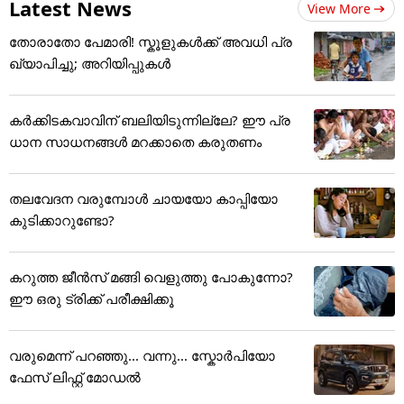
Latest News
View More
തോരാതോ പേമാരി! സ്കൂളുകൾക്ക് അവധി പ്ര
ഖ്യാപിച്ചു; അറിയിപ്പുകൾ
കർക്കിടകവാവിന് ബലിയിടുന്നില്ലേ? ഈ പ്ര
ധാന സാധനങ്ങൾ മറക്കാതെ കരുതണം
തലവേദന വരുമ്പോൾ ചായയോ കാപ്പിയോ
കുടിക്കാറുണ്ടോ?
കറുത്ത ജീൻസ് മങ്ങി വെളുത്തു പോകുന്നോ?
ഈ ഒരു ട്രിക്ക് പരീക്ഷിക്കൂ
വരുമെന്ന് പറഞ്ഞു... വന്നു... സ്കോർപിയോ
ഫേസ് ലിഫ്റ്റ് മോഡൽ