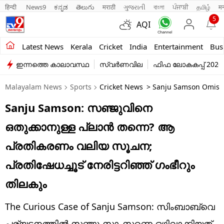
हिन्दी 
News9
ಕನ್ನಡ
తెలుగు
मराठी
ગુજરાતી
বাংলা
ਪੰਜਾਬੀ
தமிழ்
म
5
AQI
Kerala
Latest News
Kerala
Cricket
India
Entertainment
Bus
ഇന്നത്തെ കാലാവസ്ഥ
സ്വർണവില
ഫിഫ ലോകകപ്പ് 2026
India
Malayalam News
Sports
Cricket News
> Sanju Samson Omissi
Entertainment
Sanju Samson: സഞ്ജുവിനെ
Business
ഒതുക്കാനുള്ള പ്ലാന്‍ തന്നെ? ആ
Education
പ്രതികരണം വലിയ സൂചന;
Sports
പ്രതിഷേധച്ചൂട് നേരിട്ടറിഞ്ഞ് ഗംഭീറും
Lifestyle
തിലകും
world
The Curious Case of Sanju Samson: സിംബാബ്‌വെ
പര്യടനത്തില്‍ സഞ്ജു സാംസണെ ഒഴിവാക്കിയത്,