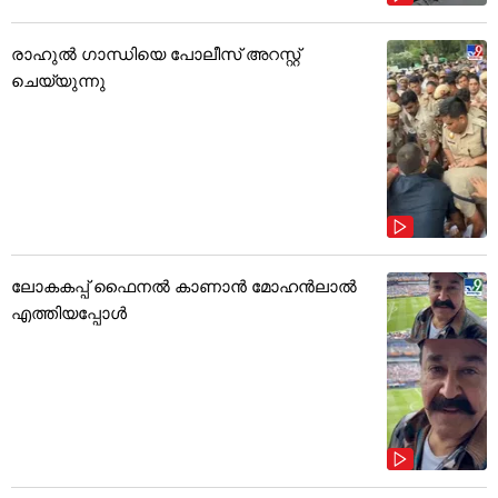
രാഹുൽ ഗാന്ധിയെ പോലീസ് അറസ്റ്റ്
ചെയ്യുന്നു
ലോകകപ്പ് ഫൈനൽ കാണാൻ മോഹൻലാൽ
എത്തിയപ്പോൾ