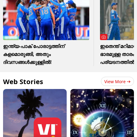
ഇന്ത്യ-പാക് പോരാട്ടത്തിന്
ഇതെന്ത് മറിമാ
കളമൊരുങ്ങി, അതും
ഭാരമുള്ള താരം 
ദിവസങ്ങള്‍ക്കുള്ളില്‍!
പര്യടനത്തില്‍!
Web Stories
View More