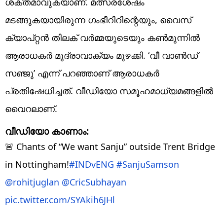
ശക്തമാവുകയാണ്. മത്സരശേഷം
മടങ്ങുകയായിരുന്ന ഗംഭീറിറിന്റെയും, വൈസ്
ക്യാപ്റ്റന്‍ തിലക് വര്‍മ്മയുടെയും കണ്‍മുന്നില്‍
ആരാധകര്‍ മുദ്രാവാക്യം മുഴക്കി. ‘വീ വാണ്‍ഡ്
സഞ്ജു’ എന്ന് പറഞ്ഞാണ് ആരാധകര്‍
പ്രതിഷേധിച്ചത്. വീഡിയോ സമൂഹമാധ്യമങ്ങളില്‍
വൈറലാണ്.
വീഡിയോ കാണാം:
🚨 Chants of “We want Sanju” outside Trent Bridge
in Nottingham!
#INDvENG
#SanjuSamson
@rohitjuglan
@CricSubhayan
pic.twitter.com/SYAkih6JHl