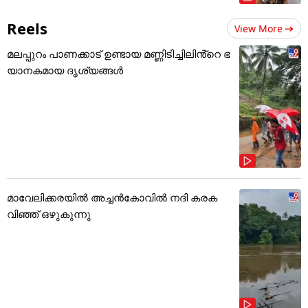
Reels
View More
മലപ്പുറം പാണക്കാട് ഉണ്ടായ മണ്ണിടിച്ചിലിൻ്റെ ഭ
യാനകമായ ദൃശ്യങ്ങൾ
മാവേലിക്കരയിൽ അച്ചൻകോവിൽ നദി കരക
വിഞ്ഞ് ഒഴുകുന്നു