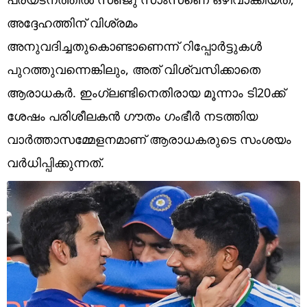
Technology
അദ്ദേഹത്തിന് വിശ്രമം
Religion
അനുവദിച്ചതുകൊണ്ടാണെന്ന് റിപ്പോര്‍ട്ടുകള്‍
Web Story
പുറത്തുവന്നെങ്കിലും, അത് വിശ്വസിക്കാതെ
ആരാധകര്‍. ഇംഗ്ലണ്ടിനെതിരായ മൂന്നാം ടി20ക്ക്
Photo
ശേഷം പരിശീലകന്‍ ഗൗതം ഗംഭീര്‍ നടത്തിയ
Short Videos
വാര്‍ത്താസമ്മേളനമാണ് ആരാധകരുടെ സംശയം
വര്‍ധിപ്പിക്കുന്നത്.