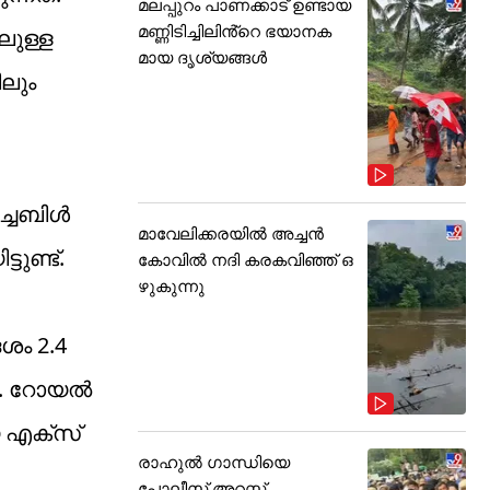
മലപ്പുറം പാണക്കാട് ഉണ്ടായ
മണ്ണിടിച്ചിലിൻ്റെ ഭയാനക
ിലുള്ള
മായ ദൃശ്യങ്ങൾ
ീലും
്ചബിള്‍
മാവേലിക്കരയിൽ അച്ചൻ
ുണ്ട്.
കോവിൽ നദി കരകവിഞ്ഞ് ഒ
ഴുകുന്നു
ശം 2.4
‍. റോയല്‍
 എക്‌സ്
രാഹുൽ ഗാന്ധിയെ
പോലീസ് അറസ്റ്റ്