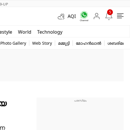
9-UP
5
AQI
Short Videos
festyle
World
Technology
y
Photo Gallery
Web Story
മമ്മൂട്ടി
മോഹൻലാൽ
ശബരിമല
ിയ
്ന