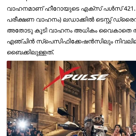
വാഹനമാണ് ഹീറോയുടെ എക്‌സ് പള്‍സ് 421. കഴ
പരീക്ഷണ വാഹനം) ലഡാക്കില്‍ ടെസ്റ്റ് ഡ്രൈവ്
അതോടു കൂടി വാഹനം അധികം വൈകാതെ തന്നെ 
എഞ്ചിന്‍ സ്‌പെസിഫിക്കേഷന്‍സിലും നിവലില
ബൈക്കിലുള്ളത്.