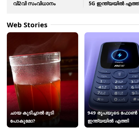
വി2വി സംവിധാനം
5G ഇന്ത്യയിൽ എത്ത
Web Stories
ചായ കുടിച്ചാൽ മുടി
949 രൂപയുടെ ഫോൺ
പോകുമോ?
ഇന്ത്യയിൽ എത്തി