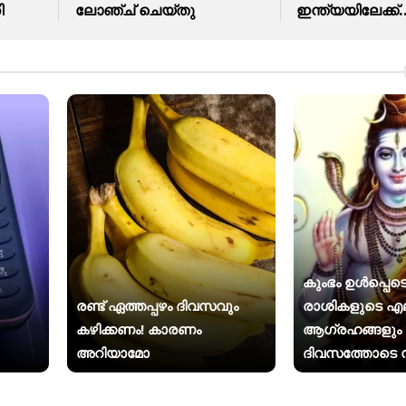
ി
ലോഞ്ച് ചെയ്തു
ഇന്ത്യയിലേക്ക്.
കുംഭം ഉൾപ്പെടെ
രണ്ട് ഏത്തപ്പഴം ദിവസവും
രാശികളുടെ എ
കഴിക്കണം! കാരണം
ആഗ്രഹങ്ങളു
അറിയാമോ
ദിവസത്തോടെ ന