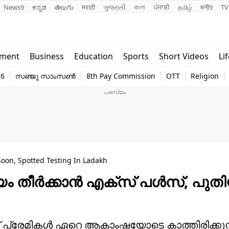
News9
ಕನ್ನಡ
తెలుగు
मराठी
ગુજરાતી
বাংলা
ਪੰਜਾਬੀ
தமிழ்
मनी9
TV
Lifestyle
Religion
nment
Business
Education
Sports
Short Videos
Li
world
Web Stor
26
സഞ്ജു സാംസൺ
8th Pay Commission
OTT
Religion
Technology
Photo
oon, Spotted Testing In Ladakh
യം തീര്‍ക്കാന്‍ എക്‌സ് പള്‍സ്, പുത
ക് പ്രേമികള്‍ ഏറെ ആകാംഷയോടെ കാത്തിരിക്കുന