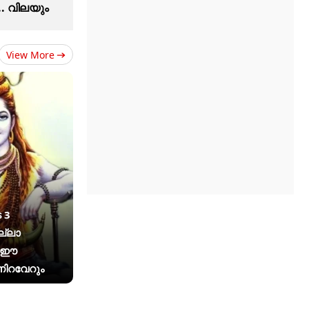
.. വിലയും
View More
 3
ല്ലാ
ം ഈ
ിറവേറും