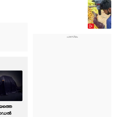
യത്തെ
മോഡൽ