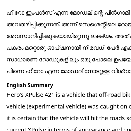
ഹീറോ ഇംപള്‍സ് എന്ന മോഡലിന്റെ പിന്‍ഗാമി 
അവതരിപ്പിക്കുന്നത്. അന്ന് സെഗ്മെന്റിലെ റോ
അവസാനിപ്പിക്കുകയായിരുന്നു ലക്ഷ്യം. അത് 
പകരം മറ്റൊരു ഓപ്ഷനായി നിരവധി പേര്‍ എക
സാധാരണ റോഡുകളിലും ഒരു പോലെ ഉപയോഗിക
പിന്നെ ഹീറോ എന്ന മോഡലിനോടുള്ള വിശ്വ
English Summary
Hero’s XPulse 421 is a vehicle that off-road bi
vehicle (experimental vehicle) was caught on c
it is certain that the vehicle will hit the roa
current XPulse in terms of appearance and eng