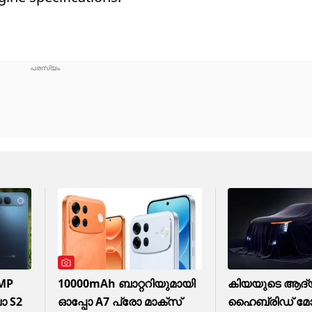
2MP
10000mAh ബാറ്ററിയുമായി
കിയയുടെ ആദ്
ോ S2
ഓപ്പോ A7 പ്രോ മാക്സ്
ഹൈബ്രിഡ് 