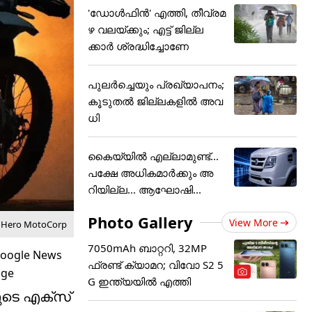
'ഡോൾഫിൻ' എത്തി, തീവ്രമ
ഴ വലയ്ക്കും; എട്ട് ജില്ല
ക്കാർ ശ്രദ്ധിച്ചോണേ
പുലര്‍ച്ചെയും പ്രഖ്യാപനം;
കൂടുതല്‍ ജില്ലകളില്‍ അവ
ധി
കൈയ്യിൽ എല്ലാമുണ്ട്...
പക്ഷേ അധികമാർക്കും അ
റിയില്ല... ആഘോഷി...
Photo Gallery
View More
/ Hero MotoCorp
7050mAh ബാറ്ററി, 32MP
ഫ്രണ്ട് ക്യാമറ; വിവോ S2 5
G ഇന്ത്യയിൽ എത്തി
ടെ എക്‌സ്