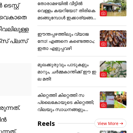
തോരാമഴയിൽ വീട്ടിൽ
െസ്റ്റ്
വെള്ളം കയറിയോ? തിരികെ
ം വൈകാതെ
മടങ്ങുമ്പോൾ ഇക്കാര്യങ്ങ
ൾ
നിവലിലുള്ള
ഈന്തപ്പഴത്തിലും വ്യാജ
‌സ് പ്ലസ്
നോ! എങ്ങനെ കണ്ടെത്താം;
ഇതാ എളുപ്പവഴി
മുഖക്കുരുവും പാടുകളും
മാറും, ചർമ്മകാന്തിക്ക് ഈ ഇ
ല മതി!
കിറ്റെത്തി കിറ്റെത്തി സ
പ്ലൈകോയുടെ കിറ്റെത്തി;
ുന്നത്.
വിലയും സാധനങ്ങളും...
്‍
Reels
View More
ന്നത്.