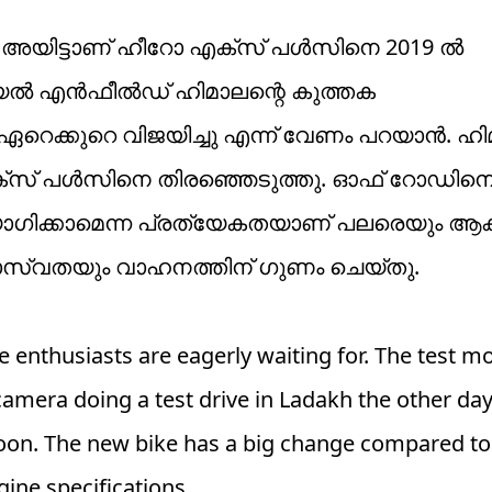
അയിട്ടാണ് ഹീറോ എക്‌സ് പള്‍സിനെ 2019 ല്‍
യല്‍ എന്‍ഫീല്‍ഡ് ഹിമാലന്റെ കുത്തക
ഏറെക്കുറെ വിജയിച്ചു എന്ന് വേണം പറയാന്‍. ഹ
്‌സ് പള്‍സിനെ തിരഞ്ഞെടുത്തു. ഓഫ് റോഡിനൊ
്കാമെന്ന പ്രത്യേകതയാണ് പലരെയും ആകര്‍
ാസ്വതയും വാഹനത്തിന് ഗുണം ചെയ്തു.
ke enthusiasts are eagerly waiting for. The test m
amera doing a test drive in Ladakh the other day.
ds soon. The new bike has a big change compared to
ine specifications.