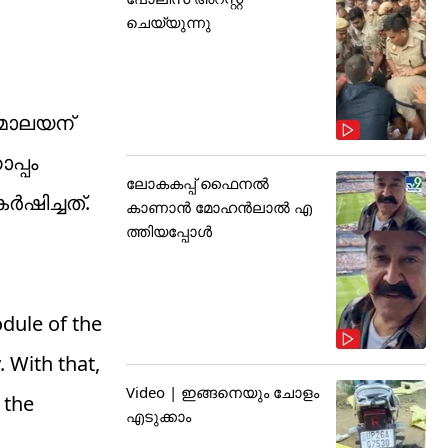
ചെയ്യുന്നു
ിമാലയന്
പ്പം
ലോകകപ്പ് ഫൈനൽ
ഷിച്ചത്.
കാണാൻ മോഹൻലാൽ എ
ത്തിയപ്പോൾ
odule of the
 With that,
Video | ഇങ്ങനെയും ചോളം
 the
എടുക്കാം