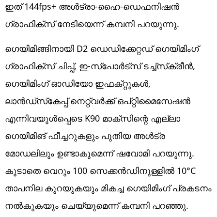
ഇത് 144fps+ അൾട്രാ-ഹൈ-ഡെഫനിഷൻ
ഗ്രാഫിക്സ് നേടിയെന്ന് കമ്പനി പറയുന്നു.
ഗെയിമിങ്ങിനായി D2 ഡെഡിക്കേറ്റഡ് ഗെയിമിംഗ്
ഗ്രാഫിക്‌സ് ചിപ്പ്, ഇ-സ്‌പോർട്‌സ് ടച്ച്‌സ്‌ക്രീൻ,
ഗെയിമിംഗ് ഓഡിയോ ഇഫക്‌റ്റുകൾ,
ലാൻഡ്‌സ്‌കേപ്പ് നെറ്റ്‌വർക്ക് ഒപ്റ്റിമൈസേഷൻ
എന്നിവയുൾപ്പെടെ K90 മാക്‌സിന്റെ എല്ലാ
ഗെയിമിങ് ഫീച്ചറുകളും പുതിയ അ‌ൾട്ര
മോഡലിലും ഉണ്ടാകുമെന്ന് ഷവോമി പറയുന്നു.
കൂടാതെ വെറും 100 സെക്കൻഡിനുള്ളിൽ 10°C
താപനില കുറയുകയും മികച്ച ഗെയിമിംഗ് പ്രകടനം
നൽകുകയും ചെയ്യുമെന്ന് കമ്പനി പറഞ്ഞു.