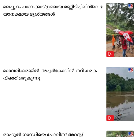
മലപ്പുറം പാണക്കാട് ഉണ്ടായ മണ്ണിടിച്ചിലിൻ്റെ ഭ
യാനകമായ ദൃശ്യങ്ങൾ
മാവേലിക്കരയിൽ അച്ചൻകോവിൽ നദി കരക
വിഞ്ഞ് ഒഴുകുന്നു
രാഹുൽ ഗാന്ധിയെ പോലീസ് അറസ്റ്റ്