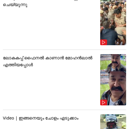
ചെയ്യുന്നു
ലോകകപ്പ് ഫൈനൽ കാണാൻ മോഹൻലാൽ
എത്തിയപ്പോൾ
Video | ഇങ്ങനെയും ചോളം എടുക്കാം