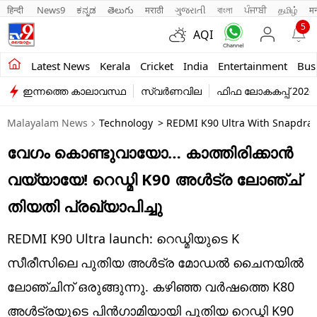
हिन्दी 
News9
ಕನ್ನಡ
తెలుగు
मराठी
ગુજરાતી
বাংলা
ਪੰਜਾਬੀ
தமிழ்
म
5
AQI
Kerala
Latest News
Kerala
Cricket
India
Entertainment
Bus
ഇന്നത്തെ കാലാവസ്ഥ
സ്വർണവില
ഫിഫ ലോകകപ്പ് 2026
India
Malayalam News
Technology
> REDMI K90 Ultra With Snapdrago
Entertainment
വേഗം കൊണ്ടുവായോ… കാത്തിരിക്കാൻ
Business
വയ്യായേ! റെഡ്മി K90 അൾട്ര ലോഞ്ച്
Education
തിയതി പ്രഖ്യാപിച്ചു
Sports
REDMI K90 Ultra launch: റെഡ്മിയുടെ K
Lifestyle
സീരീസിലെ പുതിയ അ‌ൾട്ര മോഡൽ ​ചൈനയിൽ
ലോഞ്ചിന് ഒരുങ്ങുന്നു. കഴിഞ്ഞ വർഷത്തെ K80
world
അൾട്രയുടെ പിൻഗാമിയായി പുതിയ റെഡ്മി K90