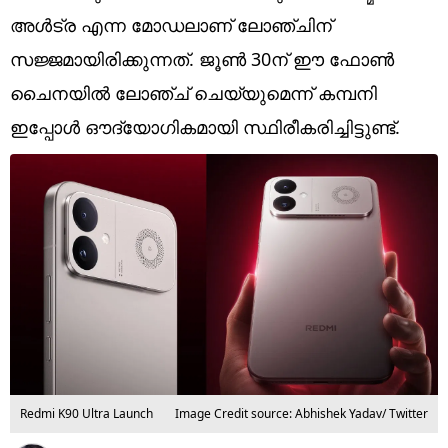
Technology
അ‌ൾട്ര എന്ന മോഡലാണ് ലോഞ്ചിന്
Religion
സജ്ജമായിരിക്കുന്നത്. ജൂൺ 30ന് ഈ ഫോൺ ​
ചൈനയിൽ ലോഞ്ച് ചെയ്യുമെന്ന് കമ്പനി
Web Story
ഇപ്പോൾ ഔദ്യോഗികമായി സ്ഥിരീകരിച്ചിട്ടുണ്ട്.
Photo
Short Videos
Redmi K90 Ultra Launch
Image Credit source: Abhishek Yadav/ Twitter