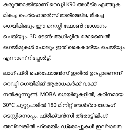
കരുത്താക്കിയാണ് റെഡ്മി K90 അ‌ൾട്ര എത്തുക.
മികച്ച പെർഫോമൻസ് മാത്രമല്ല, മികച്ച
ഗെയിമിങ്ങും ഈ റെഡ്മി ഫോൺ വാഗ്ദാനം
ചെയ്യും. 3D ടേൺ-അധിഷ്ഠിത മൊബൈൽ
ഗെയിമുകൾ പോലും ഇത് കൈകാര്യം ചെയ്യും
എന്നാണ് റിപ്പോർട്ട്.
ലാഗ്-ഫ്രീ പെർഫോമൻസ് ഇതിൽ ഉറപ്പാണെന്ന്
റെഡ്മി ഗെയിമിങ് ആരാധകർക്ക് വാക്ക്
നൽകുന്നുണ്ട്. MOBA ഗെയിമുകളിൽ, കഠിനമായ
30°C ചുറ്റുപാടിൽ 180 മിനിറ്റ് അൾട്രാ-ലോംഗ്
ടെസ്റ്റിനൊപ്പം, ഫ്രീക്വൻസി ത്രോട്ടിലിംഗ്
അല്ലെങ്കിൽ ഫ്രെയിം ഡ്രോപ്പുകൾ ഇല്ലാതെ,