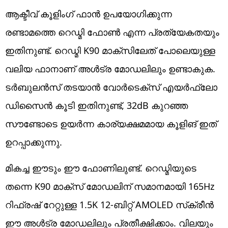
ആക്ടീവ് കൂളിംഗ് ഫാൻ ഉപയോഗിക്കുന്ന
രണ്ടാമത്തെ റെഡ്മി ഫോൺ എന്ന പ്രത്യേകതയും
ഇതിനുണ്ട്. റെഡ്മി K90 മാക്‌സിലേത് പോലെയുള്ള
വലിയ ഫാനാണ് അ‌ൾട്ര മോഡലിലും ഉണ്ടാകുക.
ടർബുലൻസ് തടയാൻ വോർടെക്സ് എയർഫ്ലോ
ഡിസൈൻ കൂടി ഇതിനുണ്ട്, 32dB കുറഞ്ഞ
സൗണ്ടോടെ ഉയർന്ന കാര്യക്ഷമമായ കൂളിങ് ഇത്
ഉറപ്പാക്കുന്നു.
മികച്ച ഈടും ഈ ഫോണിലുണ്ട്. റെഡ്മിയുടെ
തന്നെ K90 മാക്‌സ് മോഡലിന് സമാനമായി 165Hz
റിഫ്രഷ് റേറ്റുള്ള 1.5K 12-ബിറ്റ് AMOLED സ്‌ക്രീൻ
ഈ അ‌ൾട്ര മോഡലിലും പ്രതീക്ഷിക്കാം. വിലയും