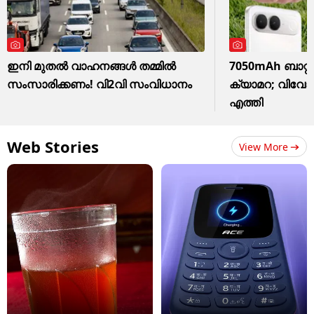
ഇനി മുതൽ വാഹനങ്ങൾ തമ്മിൽ
7050mAh ബാറ്ററ
സംസാരിക്കണം! വി2വി സംവിധാനം
ക്യാമറ; വിവോ 
എത്തി
Web Stories
View More