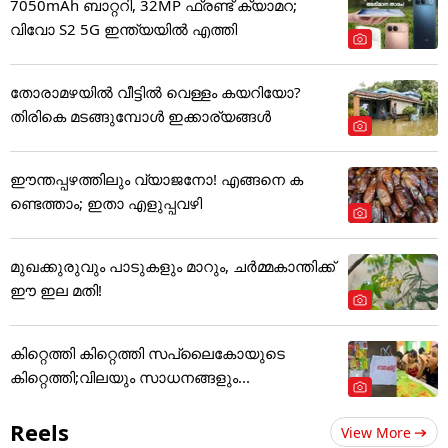
7050mAh ബാറ്ററി, 32MP ഫ്രണ്ട് ക്യാമറ;
വിവോ S2 5G ഇന്ത്യയിൽ എത്തി
തോരാമഴയിൽ വീട്ടിൽ വെള്ളം കയറിയോ?
തിരികെ മടങ്ങുമ്പോൾ ഇക്കാര്യങ്ങൾ
ഈന്തപ്പഴത്തിലും വ്യാജനോ! എങ്ങനെ ക
ണ്ടെത്താം; ഇതാ എളുപ്പവഴി
മുഖക്കുരുവും പാടുകളും മാറും, ചർമ്മകാന്തിക്ക്
ഈ ഇല മതി!
കിറ്റെത്തി കിറ്റെത്തി സപ്ലൈകോയുടെ
കിറ്റെത്തി;വിലയും സാധനങ്ങളും...
Reels
View More