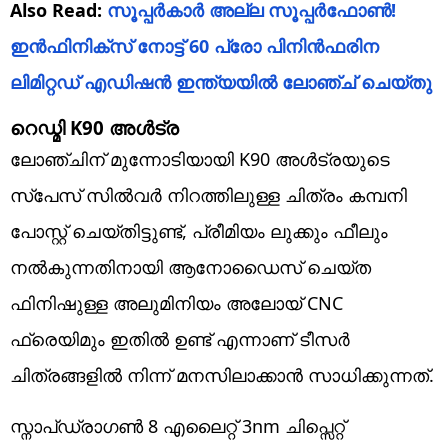
Also Read:
സൂപ്പർകാർ അ‌ല്ല സൂപ്പർഫോൺ!
ഇൻഫിനിക്സ് നോട്ട് 60 പ്രോ പിനിൻഫരിന
ലിമിറ്റഡ് എഡിഷൻ ഇന്ത്യയിൽ ലോഞ്ച് ചെയ്തു
റെഡ്മി K90 അ‌ൾട്ര
ലോഞ്ചിന് മുന്നോടിയായി ​K90 അ‌ൾട്രയുടെ
സ്‌പേസ് സിൽവർ നിറത്തിലുള്ള ചിത്രം കമ്പനി
പോസ്റ്റ് ചെയ്തിട്ടുണ്ട്, പ്രീമിയം ലുക്കും ഫീലും
നൽകുന്നതിനായി ആനോഡൈസ് ചെയ്ത
ഫിനിഷുള്ള അലുമിനിയം അലോയ് CNC
ഫ്രെയിമും ഇതിൽ ഉണ്ട് എന്നാണ് ടീസർ
ചിത്രങ്ങളിൽ നിന്ന് മനസിലാക്കാൻ സാധിക്കുന്നത്.
സ്നാപ്ഡ്രാഗൺ 8 എലൈറ്റ് 3nm ചിപ്സെറ്റ്