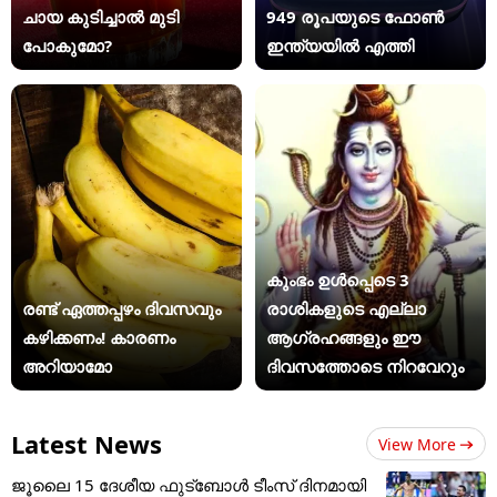
ചായ കുടിച്ചാൽ മുടി
949 രൂപയുടെ ഫോൺ
പോകുമോ?
ഇന്ത്യയിൽ എത്തി
കുംഭം ഉൾപ്പെടെ 3
രണ്ട് ഏത്തപ്പഴം ദിവസവും
രാശികളുടെ എല്ലാ
കഴിക്കണം! കാരണം
ആഗ്രഹങ്ങളും ഈ
അറിയാമോ
ദിവസത്തോടെ നിറവേറും
Latest News
View More
ജൂ​ലൈ 15 ദേശീയ ഫുട്ബോൾ ടീംസ് ദിനമായി