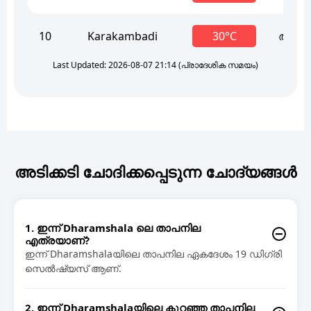
10
Karakambadi
30°C
ആസ്വ
Last Updated: 2026-08-07 21:14 (പ്രാദേശിക സമയം)
അടിക്കടി ചോദിക്കപ്പെടുന്ന ചോദ്യങ്ങൾ
1. ഇന്ന് Dharamshala ലെ താപനില
എത്രയാണ്?
ഇന്ന് Dharamshalaയിലെ താപനില ഏകദേശം 19 ഡിഗ്രി
സെൽഷ്യസ് ആണ്.
2. ഇന്ന് Dharamshalaയിലെ കുറഞ്ഞ താപനില