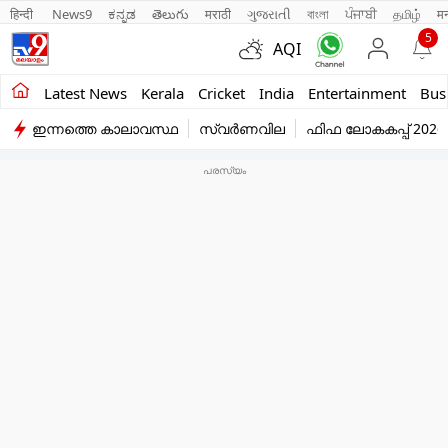
हिन्दी 
News9
ಕನ್ನಡ
తెలుగు
मराठी
ગુજરાતી
বাংলা
ਪੰਜਾਬੀ
தமிழ்
म
5
AQI
Kerala
Latest News
Kerala
Cricket
India
Entertainment
Bus
ഇന്നത്തെ കാലാവസ്ഥ
സ്വർണവില
ഫിഫ ലോകകപ്പ് 2026
India
Entertainment
Business
Education
Sports
Lifestyle
world