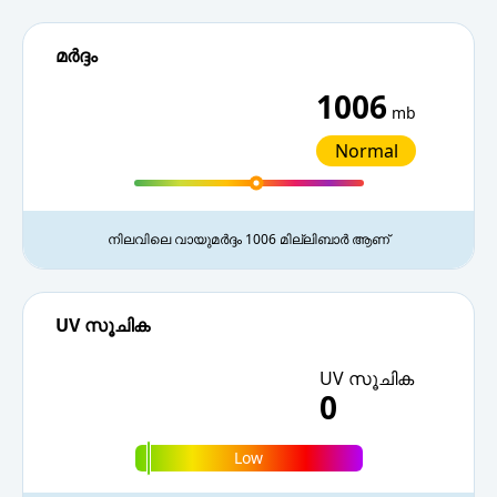
മർദ്ദം
1006
mb
Normal
നിലവിലെ വായുമർദ്ദം 1006 മില്ലിബാർ ആണ്
UV സൂചിക
UV സൂചിക
0
Low