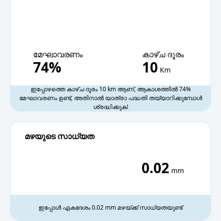
07 PM
തെളിഞ്ഞ ആകാശം
19°C
08 PM
തെളിഞ്ഞ ആകാശം
18.6°C
മേഘാവരണം
കാഴ്ച ദൂരം
74%
10
09 PM
തെളിഞ്ഞ ആകാശം
18.3°C
Km
ഇപ്പോഴത്തെ കാഴ്ച ദൂരം 10 km ആണ്, ആകാശത്തിൽ 74%
10 PM
തെളിഞ്ഞ ആകാശം
18°C
മേഘാവരണം ഉണ്ട്, അതിനാൽ യാത്രാ പദ്ധതി തയ്യാറിക്കുമ്പോൾ
ശ്രദ്ധിക്കുക!
11 PM
ഭാഗികമായി മേഘാവൃതം
17.8°C
മഴയുടെ സാധ്യത
0.02
mm
ഇപ്പോൾ ഏകദേശം 0.02 mm മഴയ്ക്ക് സാധ്യതയുണ്ട്