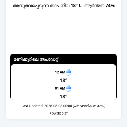
അനുഭവപ്പെടുന്ന താപനില
18° C
ആർദ്രത
74%
മണിക്കൂറിലെ അപ്ഡേറ്റ്
12 AM
18°
01 AM
18°
02 AM
Last Updated: 2026-08-08 00:00 (പ്രാദേശിക സമയം)
18°
POWERED BY
03 AM