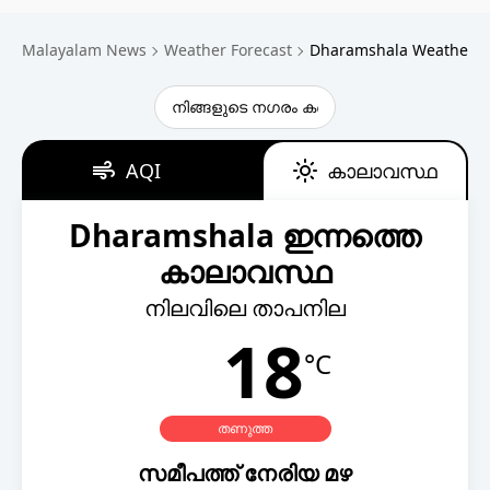
Technology
Malayalam News
Weather Forecast
Dharamshala Weather F
Religion
Web Story
Photo
AQI
കാലാവസ്ഥ
Short Videos
Dharamshala ഇന്നത്തെ
കാലാവസ്ഥ
നിലവിലെ താപനില
18
°C
തണുത്ത
സമീപത്ത് നേരിയ മഴ