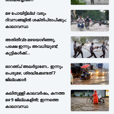
മഴ പോയിട്ടില്ല! വരും
ദിവസങ്ങളിൽ ശക്തിപ്രാപിക്കും;
കാലാവസ്ഥ
അതിതീവ്ര മഴയൊഴിഞ്ഞു,
പക്ഷെ ഇന്നും അവധിയുണ്ട്;
കുട്ടികള്‍ക്ക്...
ഓറഞ്ച് അലർട്ടാണേ.. ഇന്നും
പെരുമഴ, ശ്രദ്ധിക്കേണ്ടത് 7
ജില്ലക്കാർ
കലിതുള്ളി കാലവർഷം, കനത്ത
മഴ 9 ജില്ലകളിൽ; ഇന്നത്തെ
കാലാവസ്ഥ