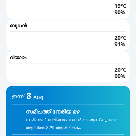
21°
19°C
90%
12 PM
20°
ബുധൻ
01 PM
20°C
19°
91%
02 PM
19°
വ്യാഴം
03 PM
20°C
20°
90%
04 PM
20°
8
ഇന്ന്
Aug
05 PM
20°
സമീപത്ത് നേരിയ മഴ
06 PM
സമീപത്ത് നേരിയ മഴ സാധ്യതയുണ്ട് കൂടാതെ
20°
ആർദ്രത 82% ആയിരിക്കും.
07 PM