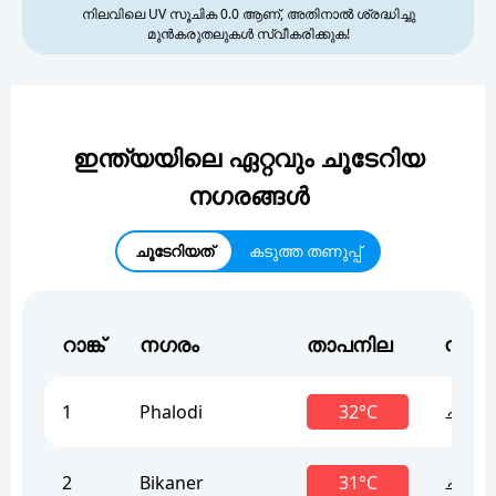
നിലവിലെ UV സൂചിക 0.0 ആണ്, അതിനാൽ ശ്രദ്ധിച്ചു
മുൻകരുതലുകൾ സ്വീകരിക്കുക!
ഇന്ത്യയിലെ ഏറ്റവും ചൂടേറിയ
നഗരങ്ങൾ
ചൂടേറിയത്
കടുത്ത തണുപ്പ്
റാങ്ക്
നഗരം
താപനില
സ്റ്റാറ
1
Phalodi
32°C
ചൂട്
2
Bikaner
31°C
ചൂട്