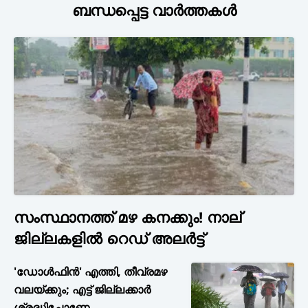
ബന്ധപ്പെട്ട വാർത്തകൾ
സംസ്ഥാനത്ത് മഴ കനക്കും! നാല്
ജില്ലകളിൽ റെഡ് അലർട്ട്
'ഡോൾഫിൻ' എത്തി, തീവ്രമഴ
വലയ്ക്കും; എട്ട് ജില്ലക്കാർ
ശ്രദ്ധിച്ചോണേ