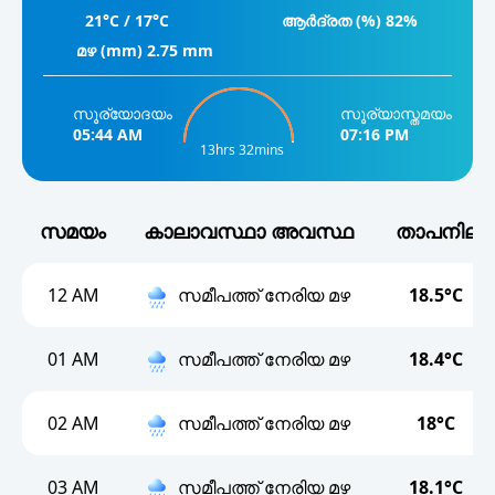
21°C / 17°C
ആർദ്രത (%) 82%
19°
മഴ (mm) 2.75 mm
08 PM
18°
സൂര്യോദയം
സൂര്യാസ്തമയം
09 PM
05:44 AM
07:16 PM
18°
13hrs 32mins
10 PM
18°
സമയം
കാലാവസ്ഥാ അവസ്ഥ
താപനില
11 PM
17°
12 AM
സമീപത്ത് നേരിയ മഴ
18.5°C
01 AM
സമീപത്ത് നേരിയ മഴ
18.4°C
02 AM
സമീപത്ത് നേരിയ മഴ
18°C
03 AM
സമീപത്ത് നേരിയ മഴ
18.1°C