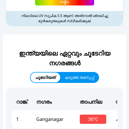
High
നിലവിലെ UV സൂചിക 5.5 ആണ്, അതിനാൽ ശ്രദ്ധിച്ചു
മുൻകരുതലുകൾ സ്വീകരിക്കുക!
ഇന്ത്യയിലെ ഏറ്റവും ചൂടേറിയ
നഗരങ്ങൾ
ചൂടേറിയത്
കടുത്ത തണുപ്പ്
റാങ്ക്
നഗരം
താപനില
സ്റ്റാറ
1
Ganganagar
36°C
ചൂട്