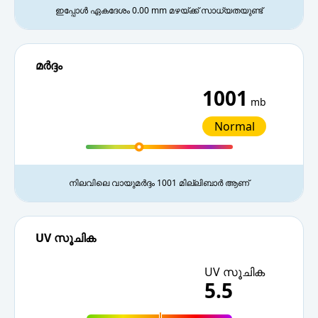
ഇപ്പോൾ ഏകദേശം 0.00 mm മഴയ്ക്ക് സാധ്യതയുണ്ട്
മർദ്ദം
1001
mb
Normal
നിലവിലെ വായുമർദ്ദം 1001 മില്ലിബാർ ആണ്
UV സൂചിക
UV സൂചിക
5.5