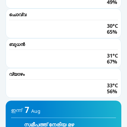
49%
12 AM
27°
ചൊവ്വ
01 AM
30°C
27°
65%
02 AM
26°
ബുധൻ
03 AM
31°C
26°
67%
04 AM
വ്യാഴം
25°
05 AM
33°C
56%
25°
06 AM
25°
7
ഇന്ന്
Aug
07 AM
25°
സമീപത്ത് നേരിയ മഴ