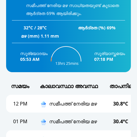
സമീപത്ത് നേരിയ മഴ സാധ്യതയുണ്ട് കൂടാതെ
08 AM
25°
ആർദ്രത 69% ആയിരിക്കും.
09 AM
32°C / 28°C
ആർദ്രത (%) 69%
27°
മഴ (mm) 1.11 mm
10 AM
30°
സൂര്യോദയം
സൂര്യാസ്തമയം
11 AM
05:53 AM
07:18 PM
13hrs 25mins
30°
സമയം
കാലാവസ്ഥാ അവസ്ഥ
താപനില
12 PM
സമീപത്ത് നേരിയ മഴ
30.8°C
01 PM
സമീപത്ത് നേരിയ മഴ
30.4°C