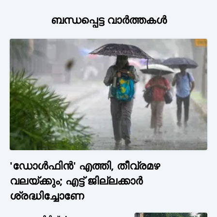
ബന്ധപ്പെട്ട വാർത്തകൾ
'ഡോൾഫിൻ' എത്തി, തീവ്രമഴ
വലയ്ക്കും; എട്ട് ജില്ലക്കാർ
ശ്രദ്ധിച്ചോണേ