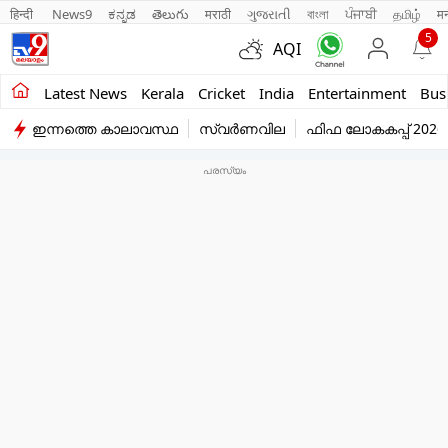
हिन्दी 
News9
ಕನ್ನಡ
తెలుగు
मराठी
ગુજરાતી
বাংলা
ਪੰਜਾਬੀ
தமிழ்
म
5
AQI
Kerala
Latest News
Kerala
Cricket
India
Entertainment
Bus
ഇന്നത്തെ കാലാവസ്ഥ
സ്വർണവില
ഫിഫ ലോകകപ്പ് 2026
India
Entertainment
Business
Education
Sports
Lifestyle
world